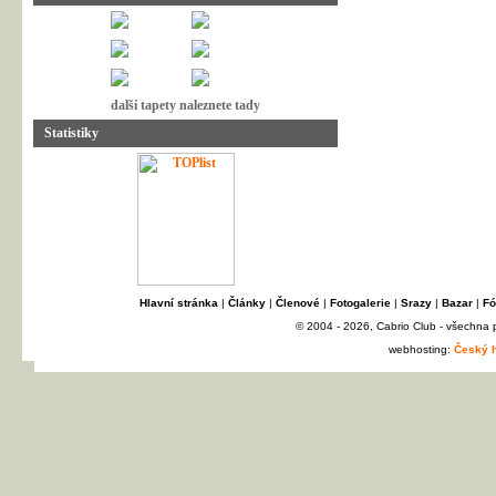
další tapety naleznete tady
Statistiky
Hlavní stránka
|
Články
|
Členové
|
Fotogalerie
|
Srazy
|
Bazar
|
Fó
© 2004 - 2026, Cabrio Club - všechna
webhosting:
Český h