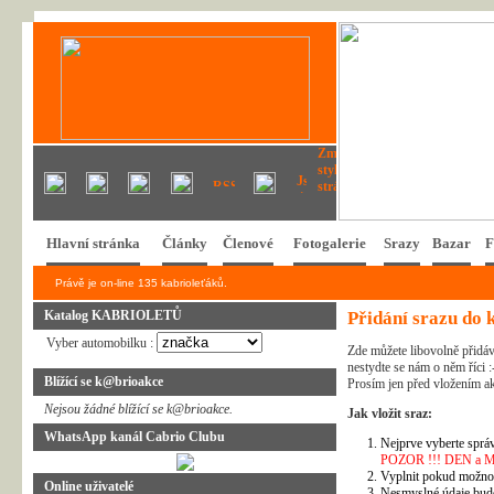
Hlavní stránka
Články
Členové
Fotogalerie
Srazy
Bazar
F
Právě je on-line 135 kabrioleťáků.
Katalog KABRIOLETŮ
Přidání srazu do 
Vyber automobilku :
Zde můžete libovolně přidáv
nestydte se nám o něm říci :
Blížící se k@brioakce
Prosím jen před vložením ak
Nejsou žádné blížící se k@brioakce.
Jak vložit sraz:
WhatsApp kanál Cabrio Clubu
Nejprve vyberte správ
POZOR !!! DEN a MĚSÍ
Vyplnit pokud možno 
Online uživatelé
Nesmyslné údaje bud