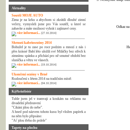
Aktuality
Soutěž MOJE AUTO
Zima je na krku a abychom si zkrátili dlouhé zimní
večery, vymysleli jsme pro Vás soutěž, u které se
Odkaz na 
zabavíte a máte možnost vyhrát i zajímavé ceny.
více informací...
[27.10.2014]
---------------------------------------------------------------
Shrnutí kabriosezóny 2014
Bohužel je tu zase po roce podzim a mnozí z nás i
He
přes krásné Babí léto uložili své Miláčky bez střech k
zimnímu spánku a přichází pro ně smutné období bez
sluníčka a větru ve vlasech.
více informací...
[19.10.2014]
---------------------------------------------------------------
Ukončení sezóny v Brně
Rozloučení s létem 2014 na tradičním místě.
více informací...
[04.10.2014]
K@briofóóór
Tuhle jsem jel v tramvaji a koukám na reklamu na
divadelní představení
"Cikáni jdou do nebe".
A hned pod názvem tohoto kusu byl vložen papírek a
na něm bylo připsáno:
"Ať jdou třeba do prdele"
Tapety na plochu