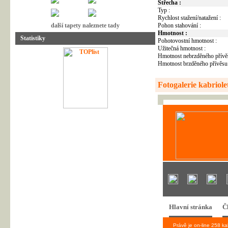
Střecha :
Typ :
Rychlost stažení/natažení :
Pohon stahování :
další tapety naleznete tady
Hmotnost :
Statistiky
Pohotovostní hmotnost :
Užitečná hmotnost :
Hmotnost nebrzděného přívě
Hmotnost brzděného přívěsu 
Fotogalerie kabriole