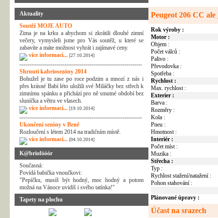
Aktuality
Peugeot 206 CC ale 
Soutěž MOJE AUTO
Rok výroby :
Zima je na krku a abychom si zkrátili dlouhé zimní
Motor :
večery, vymysleli jsme pro Vás soutěž, u které se
Objem :
zabavíte a máte možnost vyhrát i zajímavé ceny.
Počet válců :
více informací...
[27.10.2014]
Palivo :
---------------------------------------------------------------
Převodovka :
Shrnutí kabriosezóny 2014
Spotřeba :
Bohužel je tu zase po roce podzim a mnozí z nás i
Rychlost :
přes krásné Babí léto uložili své Miláčky bez střech k
Max. rychlost :
zimnímu spánku a přichází pro ně smutné období bez
Exterier :
sluníčka a větru ve vlasech.
Barva :
více informací...
[19.10.2014]
Rozměry :
---------------------------------------------------------------
Kola :
Ukončení sezóny v Brně
Pneu :
Rozloučení s létem 2014 na tradičním místě.
Hmotnost :
více informací...
Interiér :
[04.10.2014]
Počet míst :
K@briofóóór
Muzika :
Střecha :
Současná:
Typ :
Povídá babička vnoučkovi:
Rychlost stažení/natažení :
"Pepíčku, musíš být hodný, moc hodný a potom
Pohon stahování :
možná na Vánoce uvidíš i svého tatínka!"
Plánované úpravy :
Tapety na plochu
Účast na srazech