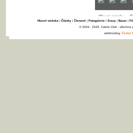
Hlavní stránka
|
Články
|
Členové
|
Fotogalerie
|
Srazy
|
Bazar
|
Fó
© 2004 - 2026, Cabrio Club - všechna
webhosting:
Český h