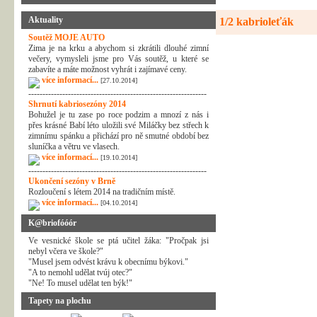
Aktuality
1/2 kabrioleťák
Soutěž MOJE AUTO
Zima je na krku a abychom si zkrátili dlouhé zimní
večery, vymysleli jsme pro Vás soutěž, u které se
zabavíte a máte možnost vyhrát i zajímavé ceny.
více informací...
[27.10.2014]
---------------------------------------------------------------
Shrnutí kabriosezóny 2014
Bohužel je tu zase po roce podzim a mnozí z nás i
přes krásné Babí léto uložili své Miláčky bez střech k
zimnímu spánku a přichází pro ně smutné období bez
sluníčka a větru ve vlasech.
více informací...
[19.10.2014]
---------------------------------------------------------------
Ukončení sezóny v Brně
Rozloučení s létem 2014 na tradičním místě.
více informací...
[04.10.2014]
K@briofóóór
Ve vesnické škole se ptá učitel žáka: "Pročpak jsi
nebyl včera ve škole?"
"Musel jsem odvést krávu k obecnímu býkovi."
"A to nemohl udělat tvúj otec?"
"Ne! To musel udělat ten býk!"
Tapety na plochu