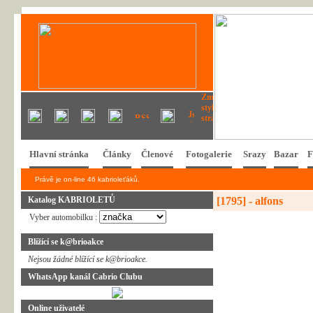
Hlavní stránka
Články
Členové
Fotogalerie
Srazy
Bazar
F
Právě je on-line 46 kabrioleťáků.
Katalog KABRIOLETŮ
[1795] - alfons
Vyber automobilku :
Blížící se k@brioakce
Nejsou žádné blížící se k@brioakce.
WhatsApp kanál Cabrio Clubu
Online uživatelé