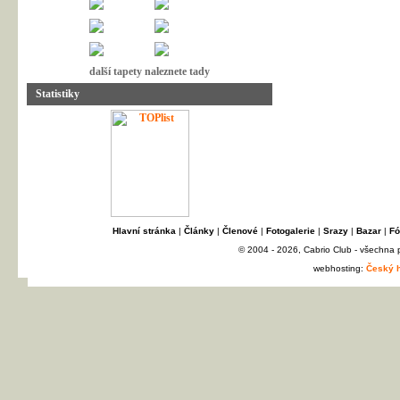
další tapety naleznete tady
Statistiky
Hlavní stránka
|
Články
|
Členové
|
Fotogalerie
|
Srazy
|
Bazar
|
Fó
© 2004 - 2026, Cabrio Club - všechna
webhosting:
Český h