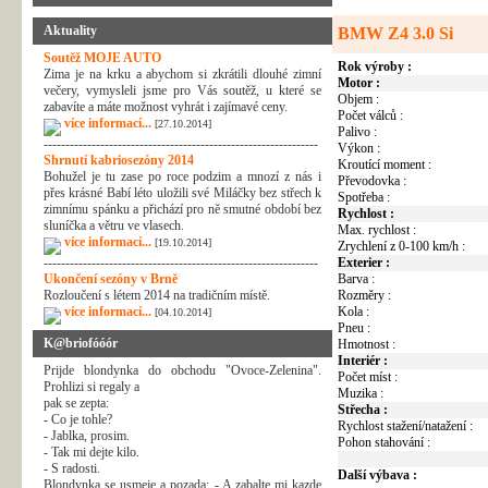
Aktuality
BMW Z4 3.0 Si
Soutěž MOJE AUTO
Rok výroby :
Zima je na krku a abychom si zkrátili dlouhé zimní
Motor :
večery, vymysleli jsme pro Vás soutěž, u které se
Objem :
zabavíte a máte možnost vyhrát i zajímavé ceny.
Počet válců :
více informací...
[27.10.2014]
Palivo :
---------------------------------------------------------------
Výkon :
Shrnutí kabriosezóny 2014
Kroutící moment :
Bohužel je tu zase po roce podzim a mnozí z nás i
Převodovka :
přes krásné Babí léto uložili své Miláčky bez střech k
Spotřeba :
zimnímu spánku a přichází pro ně smutné období bez
Rychlost :
sluníčka a větru ve vlasech.
Max. rychlost :
více informací...
[19.10.2014]
Zrychlení z 0-100 km/h :
---------------------------------------------------------------
Exterier :
Ukončení sezóny v Brně
Barva :
Rozloučení s létem 2014 na tradičním místě.
Rozměry :
více informací...
Kola :
[04.10.2014]
Pneu :
K@briofóóór
Hmotnost :
Interiér :
Prijde blondynka do obchodu "Ovoce-Zelenina".
Počet míst :
Prohlizi si regaly a
Muzika :
pak se zepta:
Střecha :
- Co je tohle?
Rychlost stažení/natažení :
- Jablka, prosim.
Pohon stahování :
- Tak mi dejte kilo.
- S radosti.
Další výbava :
Blondynka se usmeje a pozada: - A zabalte mi kazde