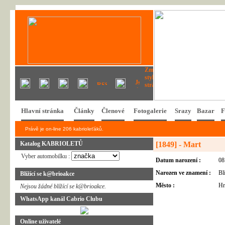
Hlavní stránka
Články
Členové
Fotogalerie
Srazy
Bazar
F
Právě je on-line 206 kabrioleťáků.
Katalog KABRIOLETŮ
[1849] - Mart
Vyber automobilku :
Datum narození :
08
Narozen ve znamení :
Bl
Blížící se k@brioakce
Město :
Hr
Nejsou žádné blížící se k@brioakce.
WhatsApp kanál Cabrio Clubu
Online uživatelé