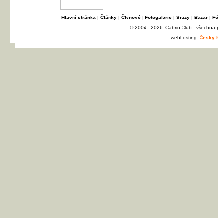
Hlavní stránka
|
Články
|
Členové
|
Fotogalerie
|
Srazy
|
Bazar
|
Fó
© 2004 - 2026, Cabrio Club - všechna
webhosting:
Český h