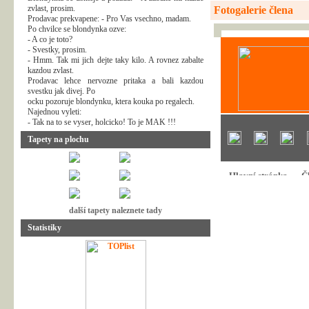
zvlast, prosim.
Fotogalerie člena
Prodavac prekvapene: - Pro Vas vsechno, madam.
Po chvilce se blondynka ozve:
- A co je toto?
- Svestky, prosim.
- Hmm. Tak mi jich dejte taky kilo. A rovnez zabalte
kazdou zvlast.
Prodavac lehce nervozne pritaka a bali kazdou
svestku jak divej. Po
ocku pozoruje blondynku, ktera kouka po regalech.
Najednou vyleti:
- Tak na to se vyser, holcicko! To je MAK !!!
Tapety na plochu
další tapety naleznete tady
Statistiky