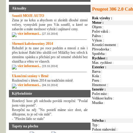
Aktuality
Peugeot 306 2.0 Cab
Soutěž MOJE AUTO
Rok výroby :
Zima je na krku a abychom si zkrátili dlouhé zimní
Motor :
večery, vymysleli jsme pro Vás soutěž, u které se
Objem :
zabavíte a máte možnost vyhrát i zajímavé ceny.
Počet válců :
více informací...
[27.10.2014]
Palivo :
---------------------------------------------------------------
Výkon :
Shrnutí kabriosezóny 2014
Kroutící moment :
Bohužel je tu zase po roce podzim a mnozí z nás i
Převodovka :
přes krásné Babí léto uložili své Miláčky bez střech k
Spotřeba :
zimnímu spánku a přichází pro ně smutné období bez
Rychlost :
sluníčka a větru ve vlasech.
Max. rychlost :
více informací...
[19.10.2014]
Exterier :
---------------------------------------------------------------
Barva :
Ukončení sezóny v Brně
Kola :
Rozloučení s létem 2014 na tradičním místě.
Pneu :
více informací...
Hmotnost :
[04.10.2014]
Interiér :
K@briofóóór
Počet míst :
Velikost kufru :
Hotelový host při odchodu povídá recepční: "Poslal
Muzika :
jsem vám postel".
Recepční na něj: "No postelí máme sice dost, ale
děkujeme, to je od vás milé".
- "Plosím ládo se stalo"
Střecha :
Typ :
Tapety na plochu
Pohon stahování :