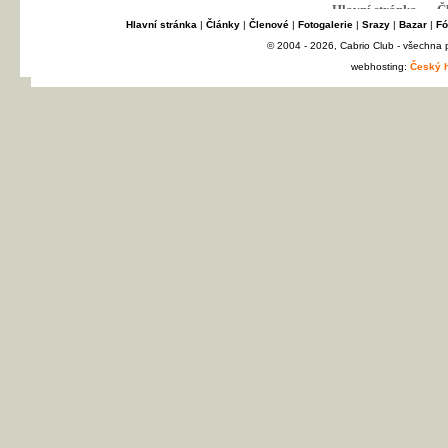
Hlavní stránka
|
Články
|
Členové
|
Fotogalerie
|
Srazy
|
Bazar
|
Fó
© 2004 - 2026, Cabrio Club - všechna
webhosting:
Český h