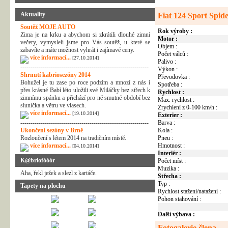
Aktuality
Fiat 124 Sport Spid
Soutěž MOJE AUTO
Rok výroby :
Zima je na krku a abychom si zkrátili dlouhé zimní
Motor :
večery, vymysleli jsme pro Vás soutěž, u které se
Objem :
zabavíte a máte možnost vyhrát i zajímavé ceny.
Počet válců :
více informací...
[27.10.2014]
Palivo :
---------------------------------------------------------------
Výkon :
Shrnutí kabriosezóny 2014
Převodovka :
Bohužel je tu zase po roce podzim a mnozí z nás i
Spotřeba :
přes krásné Babí léto uložili své Miláčky bez střech k
Rychlost :
zimnímu spánku a přichází pro ně smutné období bez
Max. rychlost :
sluníčka a větru ve vlasech.
Zrychlení z 0-100 km/h :
více informací...
[19.10.2014]
Exterier :
---------------------------------------------------------------
Barva :
Ukončení sezóny v Brně
Kola :
Rozloučení s létem 2014 na tradičním místě.
Pneu :
více informací...
Hmotnost :
[04.10.2014]
Interiér :
K@briofóóór
Počet míst :
Muzika :
Aha, řekl ježek a slezl z kartáče.
Střecha :
Typ :
Tapety na plochu
Rychlost stažení/natažení :
Pohon stahování :
Další výbava :
Fotogalerie člena