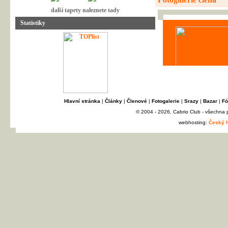
další tapety naleznete tady
Statistiky
Hlavní stránka
|
Články
|
Členové
|
Fotogalerie
|
Srazy
|
Bazar
|
Fó
© 2004 - 2026, Cabrio Club - všechna
webhosting:
Český h