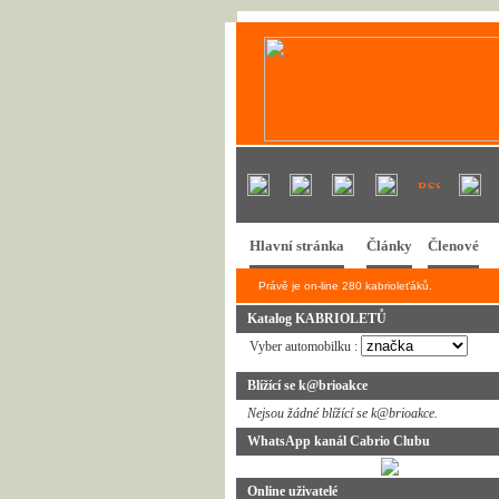
Hlavní stránka
Články
Členové
Právě je on-line 280 kabrioleťáků.
Katalog KABRIOLETŮ
Vyber automobilku :
Blížící se k@brioakce
Nejsou žádné blížící se k@brioakce.
WhatsApp kanál Cabrio Clubu
Online uživatelé