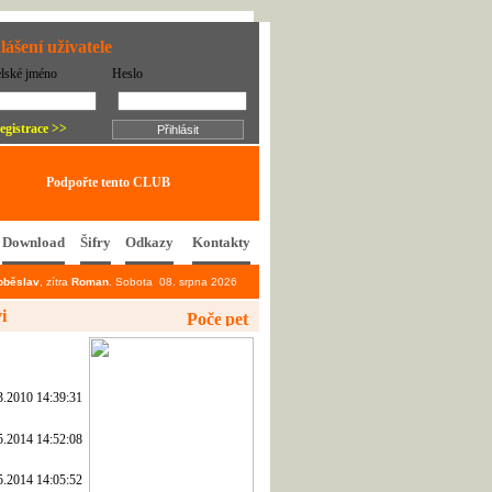
lášení uživatele
elské jméno
Heslo
egistrace >>
Podpořte tento CLUB
Download
Šifry
Odkazy
Kontakty
oběslav
, zítra
Roman
. Sobota 08. srpna 2026
i
3.2010 14:39:31
5.2014 14:52:08
5.2014 14:05:52