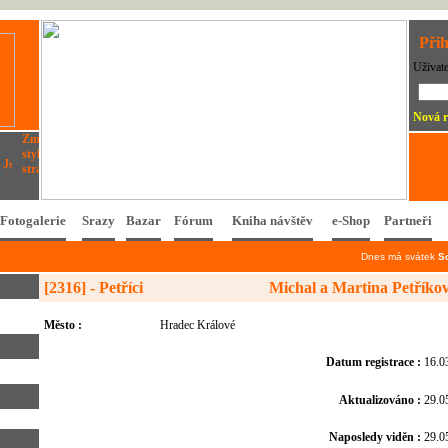
Přih
Uživat
Nová r
Fotogalerie
Srazy
Bazar
Fórum
Kniha návštěv
e-Shop
Partneři
Dnes má svátek
S
[2316] - Petříci
Michal a Martina Petříkov
Město :
Hradec Králové
Datum registrace :
16.0
Aktualizováno :
29.0
Naposledy viděn :
29.0