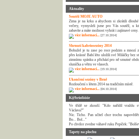
Aktuality
Soutěž MOJE AUTO
Zima je na krku a abychom si zkrátili dlouhé
večery, vymysleli jsme pro Vás soutěž, u kt
zabavíte a máte možnost vyhrát i zajímavé ceny.
více informací...
[27.10.2014]
--------------------------------------------------------
Shrnutí kabriosezóny 2014
Bohužel je tu zase po roce podzim a mnozí z
přes krásné Babí léto uložili své Miláčky bez s
zimnímu spánku a přichází pro ně smutné obdo
sluníčka a větru ve vlasech.
více informací...
[19.10.2014]
--------------------------------------------------------
Ukončení sezóny v Brně
Rozloučení s létem 2014 na tradičním místě.
více informací...
[04.10.2014]
K@briofóóór
Ve třídě se zkouší: "Kdo nařídil vraždu s
Václava?"
Nic. Ticho. Pan učitel chce trochu napovědět:
Bo... Bol..."
Po chvilce zvedne váhavě ruku Pepíček: "Bolše
Tapety na plochu