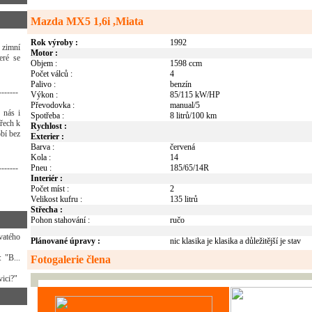
Mazda MX5 1,6i ,Miata
Rok výroby :
1992
 zimní
Motor :
eré se
Objem :
1598 ccm
Počet válců :
4
Palivo :
benzín
-------
Výkon :
85/115 kW/HP
Převodovka :
manual/5
 nás i
Spotřeba :
8 litrů/100 km
třech k
Rychlost :
bí bez
Exterier :
Barva :
červená
Kola :
14
-------
Pneu :
185/65/14R
Interiér :
Počet míst :
2
Velikost kufru :
135 litrů
Střecha :
Pohon stahování :
ručo
vatého
Plánované úpravy :
nic klasika je klasika a důležitější je stav
 "B...
Fotogalerie člena
vici?"