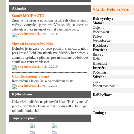
Aktuality
Škoda Felicia Fun
Soutěž MOJE AUTO
Rok výroby :
Zima je na krku a abychom si zkrátili dlouhé zimní
Motor :
večery, vymysleli jsme pro Vás soutěž, u které se
Objem :
zabavíte a máte možnost vyhrát i zajímavé ceny.
Počet válců :
více informací...
[27.10.2014]
Palivo :
---------------------------------------------------------------
Převodovka :
Shrnutí kabriosezóny 2014
Rychlost :
Bohužel je tu zase po roce podzim a mnozí z nás i
Exterier :
přes krásné Babí léto uložili své Miláčky bez střech k
Barva :
zimnímu spánku a přichází pro ně smutné období bez
Kola :
sluníčka a větru ve vlasech.
Hmotnost :
více informací...
[19.10.2014]
Interiér :
---------------------------------------------------------------
Počet míst :
Ukončení sezóny v Brně
Střecha :
Rozloučení s létem 2014 na tradičním místě.
Typ :
více informací...
Pohon stahování :
[04.10.2014]
K@briofóóór
Další výbava :
Chlapeček holčičce na pískovišti říká: "Heč, ty nemáš
pinďoura!" Holčička na to: "Až budu velká, budu jich
mít kolik budu chtít!"
Tuning :
Tapety na plochu