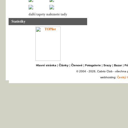
další tapety naleznete tady
Statistiky
Hlavní stránka
|
Články
|
Členové
|
Fotogalerie
|
Srazy
|
Bazar
|
Fó
© 2004 - 2026, Cabrio Club - všechna
webhosting:
Český h