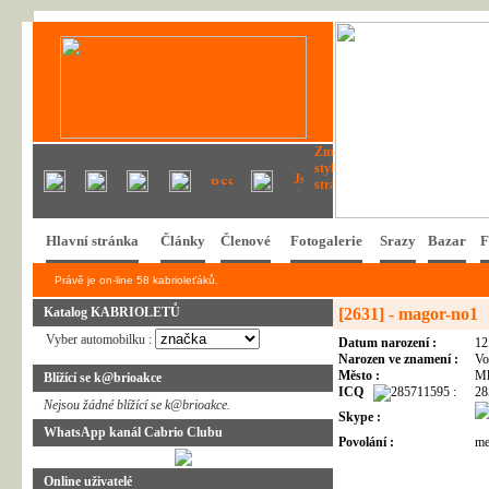
Hlavní stránka
Články
Členové
Fotogalerie
Srazy
Bazar
F
Právě je on-line 58 kabrioleťáků.
Katalog KABRIOLETŮ
[2631] - magor-no1
Vyber automobilku :
Datum narození :
12
Narozen ve znamení :
Vo
Město :
Ml
Blížící se k@brioakce
ICQ
:
28
Nejsou žádné blížící se k@brioakce.
Skype :
WhatsApp kanál Cabrio Clubu
Povolání :
me
Online uživatelé