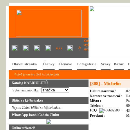
Hlavní stránka
Články
Členové
Fotogalerie
Srazy
Bazar
F
Právě je on-line 241 kabrioleťáků.
Katalog KABRIOLETŮ
[308] - Michelin
Vyber automobilku :
Datum narození :
02
Narozen ve znamení :
Ra
Blížící se k@brioakce
Město :
Pr
Telefon :
60
Nejsou žádné blížící se k@brioakce.
ICQ
:
43
WhatsApp kanál Cabrio Clubu
Povolání :
M
Online uživatelé