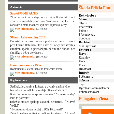
Aktuality
Škoda Felicia Fun
Soutěž MOJE AUTO
Rok výroby :
Zima je na krku a abychom si zkrátili dlouhé zimní
Motor :
večery, vymysleli jsme pro Vás soutěž, u které se
Objem :
zabavíte a máte možnost vyhrát i zajímavé ceny.
Počet válců :
více informací...
[27.10.2014]
Palivo :
---------------------------------------------------------------
Převodovka :
Shrnutí kabriosezóny 2014
Spotřeba :
Bohužel je tu zase po roce podzim a mnozí z nás i
Rychlost :
přes krásné Babí léto uložili své Miláčky bez střech k
Max. rychlost :
zimnímu spánku a přichází pro ně smutné období bez
Exterier :
sluníčka a větru ve vlasech.
Barva :
více informací...
[19.10.2014]
Rozměry :
---------------------------------------------------------------
Kola :
Ukončení sezóny v Brně
Pneu :
Rozloučení s létem 2014 na tradičním místě.
Hmotnost :
více informací...
Interiér :
[04.10.2014]
Počet míst :
K@briofóóór
Střecha :
Typ :
Sedí takhle zvoník s knězem a zvoník nalévá víno.
Rychlost stažení/natažení :
Netrefí se do kalichu a zakleje "Kurva! Vedle!"
Pohon stahování :
Kněz se zamračí a zpraží zvoníka "Zvoníku neklej!
Bůh tě potrestá!"
Fotogalerie člena
načež se situace opakuje a zvoník se netrefí... "Kurva!
Vedle!"
"Zvoníku povídam neklej... Bůh Tě ztrestá!"
Zvoník nalévá potřetí a opět se to stane.... "Kurva!