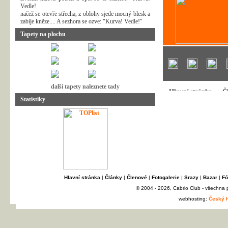
Vedle!
načež se otevře střecha, z oblohy sjede mocný blesk a
zabije kněze.... A sezhora se ozve: "Kurva! Vedle!"
Tapety na plochu
další tapety naleznete tady
Statistiky
Hlavní stránka
|
Články
|
Členové
|
Fotogalerie
|
Srazy
|
Bazar
|
Fó
© 2004 - 2026, Cabrio Club - všechna
webhosting:
Český h