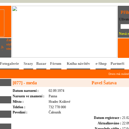
Přih
Uživat
Nová r
Fotogalerie
Srazy
Bazar
Fórum
Kniha návštěv
e-Shop
Partneři
Dnes má svát
[077] - meda
Pavel Šatava
Datum narození :
02.09.1974
Narozen ve znamení :
Panna
Město :
Hradec Králové
Telefon :
732 778 000
Povolání :
Čalouník
Datum registrace :
21.0
Aktualizováno :
22.0
Naposledy viděn :
17.0