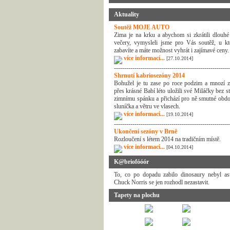
Aktuality
Soutěž MOJE AUTO
Zima je na krku a abychom si zkrátili dlouhé
večery, vymysleli jsme pro Vás soutěž, u kt
zabavíte a máte možnost vyhrát i zajímavé ceny.
více informací...
[27.10.2014]
--------------------------------------------------------
Shrnutí kabriosezóny 2014
Bohužel je tu zase po roce podzim a mnozí z
přes krásné Babí léto uložili své Miláčky bez s
zimnímu spánku a přichází pro ně smutné obdo
sluníčka a větru ve vlasech.
více informací...
[19.10.2014]
--------------------------------------------------------
Ukončení sezóny v Brně
Rozloučení s létem 2014 na tradičním místě.
více informací...
[04.10.2014]
K@briofóóór
To, co po dopadu zabilo dinosaury nebyl ast
Chuck Norris se jen rozhodl nezastavit.
Tapety na plochu