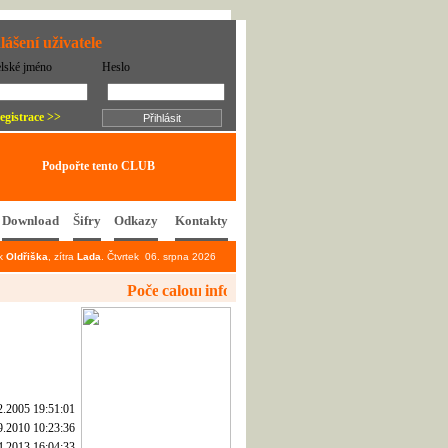
lášení uživatele
elské jméno
Heslo
egistrace >>
Podpořte tento CLUB
Download
Šifry
Odkazy
Kontakty
ek
Oldřiška
, zítra
Lada
. Čtvrtek 06. srpna 2026
2.2005 19:51:01
9.2010 10:23:36
4.2013 16:04:33