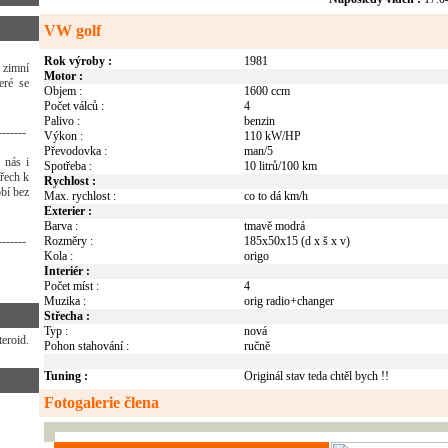
VW golf
Rok výroby :
1981
 zimní
Motor :
eré se
Objem :
1600 ccm
Počet válců :
4
Palivo :
benzin
-------
Výkon :
110 kW/HP
Převodovka :
man/5
 nás i
Spotřeba :
10 litrů/100 km
třech k
Rychlost :
bí bez
Max. rychlost :
co to dá km/h
Exterier :
Barva :
tmavě modrá
-------
Rozměry :
185x50x15 (d x š x v)
Kola :
origo
Interiér :
Počet míst :
4
Muzika :
orig radio+changer
Střecha :
Typ :
nová
eroid.
Pohon stahování :
ručně
Tuning :
Originál stav teda chtěl bych !!
Fotogalerie člena