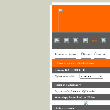
Hlavní stránka
Články
Členové
Právě je on-line 126 kabrioleťáků.
Katalog KABRIOLETŮ
Vyber automobilku :
Blížící se k@brioakce
Nejsou žádné blížící se k@brioakce.
WhatsApp kanál Cabrio Clubu
Online uživatelé