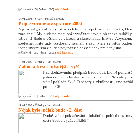
[příspěvků - 15 | četlo - 1885]
celý článek...
17.01.2006 -
Srazy
-
Tomáš Tureček
Připravované srazy v roce 2006
A je to tady, začal nový rok a po této zimě, opět zasvítí sluníčko, kter
zazelenají. My budeme moci opět vytáhnout svoje plechové miláčky z
užívat si jízdu s větrem ve vlasech a sluncem nad hlavou. Abychom, s
společně, máte tady předběžný seznam srazů, které se letos budo
jednotlivými srazy bude vždy napsán nový článek pro daný sraz.
[příspěvků - 166 | četlo - 2635]
celý článek...
12.01.2006 -
Články
-
Jan Marek
Zákon a trest - přísnější a vyšší
Nad dodržováním předpisů budou bdít kromě policistů Č
jedna věc, ale jeho dodržování věc druhá. Nebude jeno
státní pokladničky? O názory a zkušenosti jsme požá
policie ČR.
[příspěvků - 14 | četlo - 1876]
celý článek...
11.01.2006 -
Články
-
Jan Marek
Nějak bylo, nějak bude - 2. část
Druhé volné pokračování globálního pohledu na nový
cestu budou vydávat řidiči ?