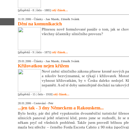
[příspěvků - 8 | četlo - 1885]
celý článek...
31.01.2006 -
Články
-
Jan Marek, Zdeněk Svátek
Dění na komunikacích
Přinesou nově formulované pasáže o tom, jak se chovat
všechny účastníky silničního provozu?
[příspěvků - 9 | četlo - 1875]
celý článek...
29.01.2006 -
Články
-
Jan Marek, Zdeněk Svátek
Křižovatkou nejen křížem
Nové znění silničního zákona přinese kromě nových pasá
a nikoliv bezvýznamná, se týkají i křižovatek. Motori
vyhnout křižovatkám, by v Česku daleko nedojel. Kř
nepaměti. A od té doby samozřejmě dochází na takových
[příspěvků - 15 | četlo - 1918]
celý článek...
28.01.2006 -
Cestování
-
Petr
...jen tak - 3 dny Německem a Rakouskem...
Bylo hezky, pár dní před vypuknutím dvouměsíční turistické šílenos
silnicích panoval ještě relativní klid, proto jsme se rozhodli, že se
někam pryč od všedních problémů. Takže jsem provedl běžnou pře
mazla bez střechy – černého Forda Escorta Cabrio z 90 roku (spočívají