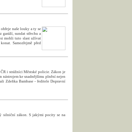
é ohřeje naše louky a ty se
 garáží, sundat střechu a
i mohli tuto slast užívat
u konat. Samozřejmě před
R i strážníci Městské policie. Zákon je
m nástrojem ke snadnějšímu plnění nejen
dali Zdeňka Bambase - ředitele Dopravní
 silniční zákon. S jakými pocity se na