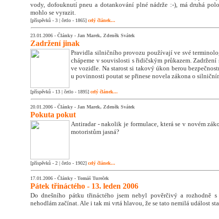
vody, dofouknutí pneu a dotankování plné nádrže :-), má druhá polo
mohlo se vyrazit.
[příspěvků - 3 | četlo - 1865]
celý článek...
23.01.2006 -
Články
-
Jan Marek, Zdeněk Svátek
Zadržení jinak
Pravidla silničního provozu používají ve své terminolo
chápeme v souvislosti s řidičským průkazem. Zadržení 
ve vozidle. Na starost si takový úkon berou bezpečnos
u povinnosti poutat se přinese novela zákona o silničn
[příspěvků - 13 | četlo - 1895]
celý článek...
20.01.2006 -
Články
-
Jan Marek, Zdeněk Svátek
Pokuta pokut
Antiradar - nakolik je formulace, která se v novém zá
motoristům jasná?
[příspěvků - 2 | četlo - 1902]
celý článek...
17.01.2006 -
Články
-
Tomáš Tureček
Pátek třináctého - 13. leden 2006
Do dnešního pátku třináctého jsem nebyl pověrčivý a rozhodně s
nehodlám začínat. Ale i tak mi vrtá hlavou, že se tato nemilá událost st