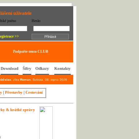
lášení uživatele
elské jméno
Heslo
egistrace >>
Podpořte tento CLUB
Download
Šifry
Odkazy
Kontakty
oběslav
, zítra
Roman
. Sobota 08. srpna 2026
ky
|
Přestavby
|
Cestování
vky & krátké zprávy
}