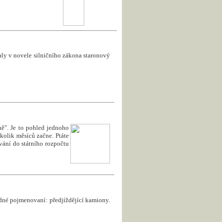
taly v novele silničního zákona staronový
ně". Je to pohled jednoho
ěkolik měsíců začne. Ptáte
ívání do státního rozpočtu
dné pojmenovaní: předjíždějící kamiony.