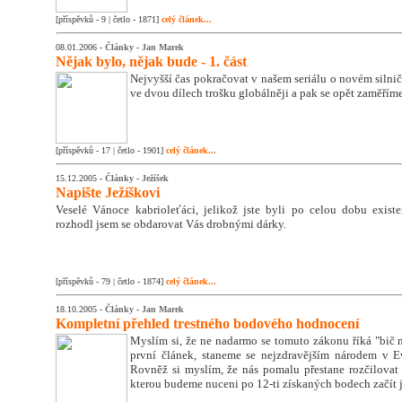
[příspěvků - 9 | četlo - 1871]
celý článek...
08.01.2006 -
Články
-
Jan Marek
Nějak bylo, nějak bude - 1. část
Nejvyšší čas pokračovat v našem seriálu o novém siln
ve dvou dílech trošku globálněji a pak se opět zaměříme
[příspěvků - 17 | četlo - 1901]
celý článek...
15.12.2005 -
Články
-
Ježíšek
Napište Ježíškovi
Veselé Vánoce kabrioleťáci, jelikož jste byli po celou dobu exist
rozhodl jsem se obdarovat Vás drobnými dárky.
[příspěvků - 79 | četlo - 1874]
celý článek...
18.10.2005 -
Články
-
Jan Marek
Kompletní přehled trestného bodového hodnocení
Myslím si, že ne nadarmo se tomuto zákonu říká "bič na
první článek, staneme se nejzdravějším národem v E
Rovněž si myslím, že nás pomalu přestane rozčilovat
kterou budeme nuceni po 12-ti získaných bodech začít je