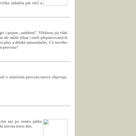
vička zabalila pár věcí a
gii i pojem „zadržení“. Většinou jej však
se ale může týkat i osob přepravovaných
tní pásy a dětské autosedačky. Co nového
ím provozu?
koně o silničním provozu znovu objevuje,
 tím ani po tomto pátku
ala zrovna tento den.