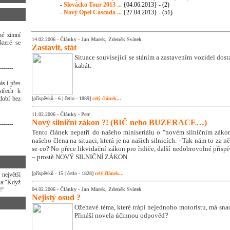
-
Slovácko Tour 2013 ...
{04.06.2013} - (2)
-
Nový Opel Cascada ...
{27.04.2013} - (51)
hé zimní
14.02.2006 -
Články
-
Jan Marek, Zdeněk Svátek
které se
Zastavit, stát
Situace související se stáním a zastavením vozidel dos
kabát.
-------
ás i přes
střech k
dobí bez
[příspěvků - 6 | četlo - 1889]
celý článek...
11.02.2006 -
Články
-
Petr
Nový silniční zákon ?! (BIČ nebo BUZERACE…)
-------
Tento článek nepatří do našeho miniseriálu o "novém silničním záko
našeho člena na situaci, která je na našich silnicích. - Tak nám to za n
se co? No přece likvidační zákon pro řidiče, další nedobrovolné přisp
– prostě NOVÝ SILNIČNÍ ZÁKON.
[příspěvků - 15 | četlo - 1828]
celý článek...
ejvětší
ka:"Když
!"
04.02.2006 -
Články
-
Jan Marek, Zdeněk Svátek
Nejistý osud ?
Ožehavé téma, které trápí nejednoho motoristu, má sna
Přináší novela účinnou odpověď?