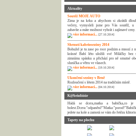
Aktuality
Soutěž MOJE AUTO
Zima je na krku a abychom si zkrátili dlou
večery, vymysleli jsme pro Vás soutěž, u 
zabavíte a máte možnost vyhrát i zajímavé ceny.
více informací...
[27.10.2014]
--------------------------------------------------------
Shrnutí kabriosezóny 2014
Bohužel je tu zase po roce podzim a mnozí z n
krásné Babí léto uložili své Miláčky bez 
zimnímu spánku a přichází pro ně smutné ob
sluníčka a větru ve vlasech.
více informací...
[19.10.2014]
--------------------------------------------------------
Ukončení sezóny v Brně
Rozloučení s létem 2014 na tradičním místě.
více informací...
[04.10.2014]
K@briofóóór
Hádá se dcera,matka a babička,co je n
bolest.Dcera:"odpanění!"Matka:"porod!"Babič
jedete na kole a zamotá se vám do řetězu klitoris
Tapety na plochu