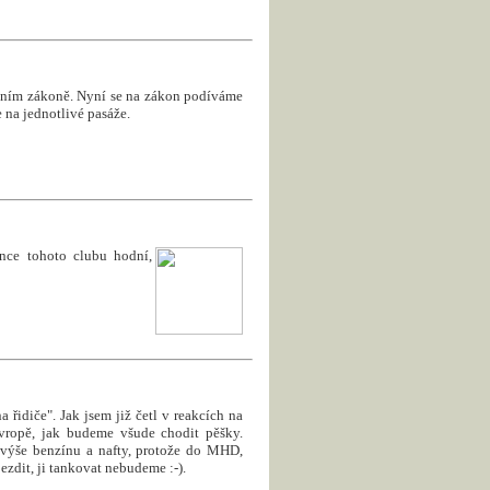
ičním zákoně. Nyní se na zákon podíváme
 na jednotlivé pasáže.
ence tohoto clubu hodní,
 řidiče". Jak jsem již četl v reakcích na
vropě, jak budeme všude chodit pěšky.
 výše benzínu a nafty, protože do MHD,
zdit, ji tankovat nebudeme :-).