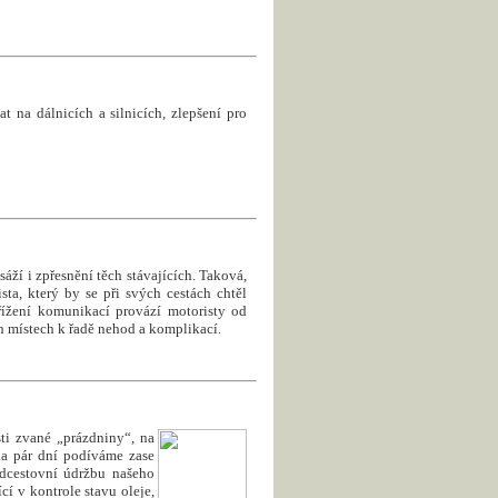
 na dálnicích a silnicích, zlepšení pro
ží i zpřesnění těch stávajících. Taková,
sta, který by se při svých cestách chtěl
ížení komunikací provází motoristy od
 místech k řadě nehod a komplikací.
ti zvané „prázdniny“, na
 na pár dní podíváme zase
dcestovní údržbu našeho
cí v kontrole stavu oleje,