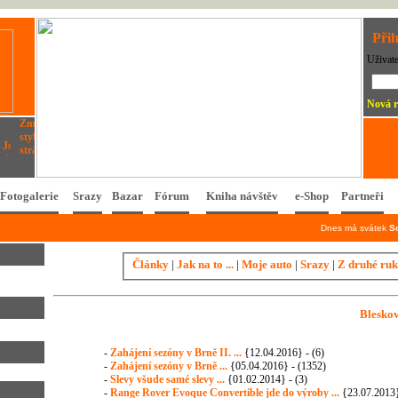
Přih
Uživat
Nová r
Fotogalerie
Srazy
Bazar
Fórum
Kniha návštěv
e-Shop
Partneři
Dnes má svátek
S
Články
|
Jak na to ...
|
Moje auto
|
Srazy
|
Z druhé ru
Blesko
-
Zahájení sezóny v Brně II. ...
{12.04.2016} - (6)
-
Zahájení sezóny v Brně ...
{05.04.2016} - (1352)
-
Slevy všude samé slevy ...
{01.02.2014} - (3)
-
Range Rover Evoque Convertible jde do výroby ...
{23.07.2013