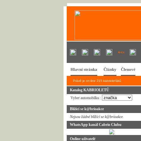
Hlavní stránka
Články
Členové
Právě je on-line 215 kabrioleťáků.
Katalog KABRIOLETŮ
Vyber automobilku :
Blížící se k@brioakce
Nejsou žádné blížící se k@brioakce.
WhatsApp kanál Cabrio Clubu
Online uživatelé