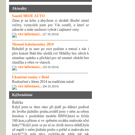
Aktuality
Soutěž MOJE AUTO
Zima je na krku a abychom si zkrátili dlouhé zimní
večery, vymysleli jsme pro Vás soutěž, u které se
zabavíte a máte možnost vyhrát i zajímavé ceny.
více informací...
[27.10.2014]
---------------------------------------------------------------
Shrnutí kabriosezóny 2014
Bohužel je tu zase po roce podzim a mnozí z nás i
přes krásné Babí léto uložili své Miláčky bez střech k
zimnímu spánku a přichází pro ně smutné období bez
sluníčka a větru ve vlasech.
více informací...
[19.10.2014]
---------------------------------------------------------------
Ukončení sezóny v Brně
Rozloučení s létem 2014 na tradičním místě.
více informací...
[04.10.2014]
K@briofóóór
Řidička
Když jsem se dnes ráno při jízdě po dálnici podíval
do levého jízdního pruhu,uviděl jsem v něm za sebou
ženskou v posledním modelu BMW,která to frčela
160-kou,a přitom si ve zpětném zrcátku malovala oční
linky!!!Když jsem se po ní za chvíli znova ohlídl,byla
už napůl v mém jízdním pruhu a pořád si malovala ten
ksicht!!!Já teda něco vydržím,ale tohle mě tak