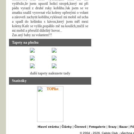
vyděsilo,že jsem upustil holicí strojek,který mi při
pádu vyrazil z druhé ruky koblihu.Jak jsem se ve
zmatku snažil vyrovnat vůz koleny opřenými o volant
a zároveň zachytit koblihu,vyklouzl mi mobil od ucha
a spadl do kelímku s kávou,který jsem měl mezi
koleny.Kafe se vylilo,popálilo mě na koulích,zničil se
mi mobil a přerušil důležitý hovor...
Zas.aný baby za volantem!!!
Tapety na plochu
další tapety naleznete tady
Statistiky
Hlavní stránka
|
Články
|
Členové
|
Fotogalerie
|
Srazy
|
Bazar
|
Fó
© 2004 - 2026, Cabrio Club - všechna