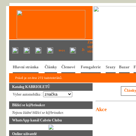
Hlavní stránka
Články
Členové
Fotogalerie
Srazy
Bazar
F
Právě je on-line 272 kabrioleťáků.
Katalog KABRIOLETŮ
Článk
Vyber automobilku :
Blížící se k@brioakce
Akce
Nejsou žádné blížící se k@brioakce.
WhatsApp kanál Cabrio Clubu
Online uživatelé