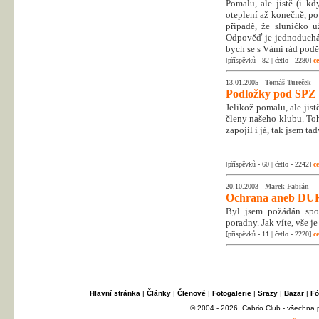
Pomalu, ale jistě (i k
oteplení až konečně, po
případě, že sluníčko u
Odpověď je jednoduchá
bych se s Vámi rád poděl
[příspěvků - 82 | četlo - 2280]
ce
13.01.2005 -
Tomáš Tureček
Podložky pod SPZ
Jelikož pomalu, ale jist
členy našeho klubu. To
zapojil i já, tak jsem ta
[příspěvků - 60 | četlo - 2242]
ce
20.10.2003 -
Marek Fabián
Ochrana aneb DUR
Byl jsem požádán spol
poradny. Jak víte, vše 
[příspěvků - 11 | četlo - 2220]
ce
Hlavní stránka
|
Články
|
Členové
|
Fotogalerie
|
Srazy
|
Bazar
|
Fó
© 2004 - 2026, Cabrio Club - všechna