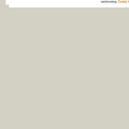
webhosting:
Český h