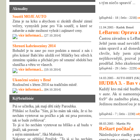
s tým niečo spraviť ...
Aktuality
Soutěž MOJE AUTO
[příspěvků - 18 | četlo - 2218]
ce
Zima je na krku a abychom si zkrátili dlouhé zimní
večery, vymysleli jsme pro Vás soutěž, u které se
11.04.2005 -
Radek Beneš
zabavíte a máte možnost vyhrát i zajímavé ceny.
LeBaron: Oprava z
více informací...
[27.10.2014]
Častou závadou u LeBar
---------------------------------------------------------------
Ještě jsem snad neviděl
Shrnutí kabriosezóny 2014
nám spravil a až donedá
Bohužel je tu zase po roce podzim a mnozí z nás i
chvíle, kdy jsem zjis
přes krásné Babí léto uložili své Miláčky bez střech k
nejšikovnější, pozval 
zimnímu spánku a přichází pro ně smutné období bez
prodělal. Jeho zkušenost
sluníčka a větru ve vlasech.
[příspěvků - 29 | četlo - 2229]
ce
více informací...
[19.10.2014]
---------------------------------------------------------------
14.03.2005 -
AUTO-HIFI (SK
Ukončení sezóny v Brně
HUDBA 3. - Bas v 
Rozloučení s létem 2014 na tradičním místě.
Každý kto má rád hudbu
více informací...
[04.10.2014]
v aute. Ak si namontu
K@briofóóór
6x9“ do zadného plata,
Jedinou možnosťou je n
Ptá se učitelka, jak mají dětí rády Paroubka.
Přihlásí se Anička "Sím, já ho mám tak ráda, že si ho
[příspěvků - 7 | četlo - 2230]
cel
nechám vytetovat na prsíčko a jak mi prsa porostou,
tak se bude zvětšovat".
08.03.2005 -
Martin Pír
To já si ho nechám vytetovat na bříško a až budu v
Reštart počítača
jínáči, tak poroste
s mým miminkem", říká Mařenka.
Následujúce riadky patr
Nakonec se přihlásí Pepíček: "To já si ho nechám
stretávam s vetou „ten m