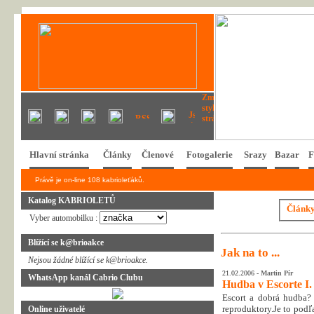
Hlavní stránka
Články
Členové
Fotogalerie
Srazy
Bazar
F
Právě je on-line 108 kabrioleťáků.
Katalog KABRIOLETŮ
Článk
Vyber automobilku :
Blížící se k@brioakce
Jak na to ...
Nejsou žádné blížící se k@brioakce.
21.02.2006 -
Martin Pír
WhatsApp kanál Cabrio Clubu
Hudba v Escorte I.
Escort a dobrá hudba? 
reproduktory.Je to podľ
Online uživatelé