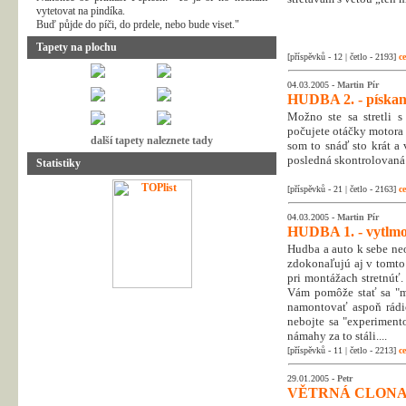
vytetovat na pindíka.
Buď půjde do píči, do prdele, nebo bude viset."
Tapety na plochu
[příspěvků - 12 | četlo - 2193]
ce
04.03.2005 -
Martin Pír
HUDBA 2. - pískani
Možno ste sa stretli s
počujete otáčky motora v
další tapety naleznete tady
som to snáď sto krát a 
posledná skontrolovaná 
Statistiky
[příspěvků - 21 | četlo - 2163]
ce
04.03.2005 -
Martin Pír
HUDBA 1. - vytlmo
Hudba a auto k sebe neo
zdokonaľujú aj v tomto
pri montážach stretnúť.
Vám pomôže stať sa "mo
namontovať aspoň rádio
nebojte sa "experiment
námahy za to stáli....
[příspěvků - 11 | četlo - 2213]
ce
29.01.2005 -
Petr
VĚTRNÁ CLONA