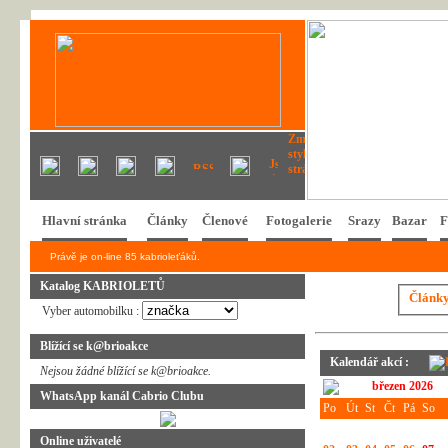
Hlavní stránka
Články
Členové
Fotogalerie
Srazy
Bazar
F
Právě je on-line 85 kabrioleťáků.
Katalog KABRIOLETŮ
Článk
Vyber automobilku :
Blížící se k@brioakce
Kalendář akcí :
Nejsou žádné blížící se k@brioakce.
březen 2026
WhatsApp kanál Cabrio Clubu
Po
Út
St
Čt
Pá
So
Online uživatelé