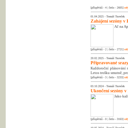
[příspěvků - 4 | četlo - 2605]
cel
01.04.2025 -
Tomáš Tureček
Zahájení sezóny v 
Ač na Apr
[příspěvků - 2 | četlo - 2721]
cel
20.02.2025 -
Tomáš Tureček
Připravované srazy
Každoroční plánování na
Letos trošku smutně, pr
[příspěvků - 3 | četlo - 3233]
cel
03.10.2024 -
Tomáš Tureček
Ukončení sezóny v
Jako kaž
[příspěvků - 0 | četlo - 3163]
cel
10.05.2024 -
Tomáš Tureček