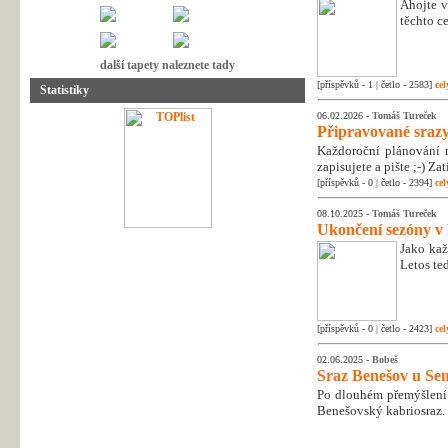
Ahojte v
těchto c
další tapety naleznete tady
[příspěvků - 1 | četlo - 2583]
cel
Statistiky
06.02.2026 -
Tomáš Tureček
Připravované srazy
Každoroční plánování n
zapisujete a pište ;-) Z
[příspěvků - 0 | četlo - 2394]
cel
08.10.2025 -
Tomáš Tureček
Ukončení sezóny v
Jako kaž
Letos te
[příspěvků - 0 | četlo - 2423]
cel
02.06.2025 -
Bobeš
Sraz Benešov u Sem
Po dlouhém přemýšlení 
Benešovský kabriosraz.