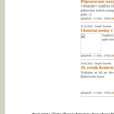
Připravované srazy
!!!POZOR!!! ZMĚNA T
plánování našich nezapo
pište ;-)
[příspěvků - 4 | četlo - 2565]
cel
10.10.2023 -
Tomáš Tureček
Ukončení sezóny v
Tradiční
opět tot
[příspěvků - 1 | četlo - 2756]
cel
19.06.2023 -
Tomáš Tureček
19. ročník Královi
Vydejme se již po dev
Královické louce.
[příspěvků - 3 | četlo - 2750]
cel
Hlavní stránka
|
Články
|
Členové
|
Fotogalerie
|
Srazy
|
Bazar
|
Fó