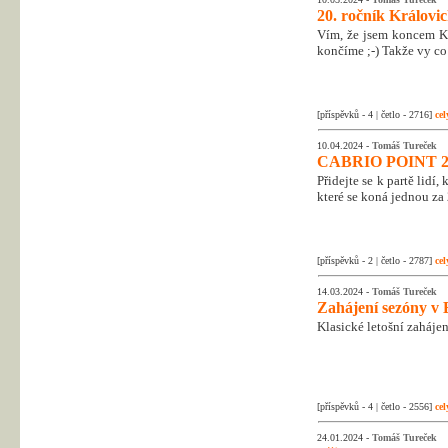
20. ročník Královic
Vím, že jsem koncem Kr
končíme ;-) Takže vy co 
[příspěvků - 4 | četlo - 2716]
cel
10.04.2024 -
Tomáš Tureček
CABRIO POINT 2
Přidejte se k partě lidí
které se koná jednou za 
[příspěvků - 2 | četlo - 2787]
cel
14.03.2024 -
Tomáš Tureček
Zahájení sezóny v 
Klasické letošní zahájen
[příspěvků - 4 | četlo - 2556]
cel
24.01.2024 -
Tomáš Tureček