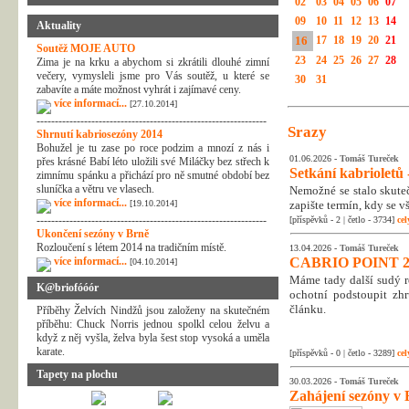
02
03
04
05
06
07
09
10
11
12
13
14
Aktuality
16
17
18
19
20
21
Soutěž MOJE AUTO
23
24
25
26
27
28
Zima je na krku a abychom si zkrátili dlouhé zimní
večery, vymysleli jsme pro Vás soutěž, u které se
30
31
zabavíte a máte možnost vyhrát i zajímavé ceny.
více informací...
[27.10.2014]
---------------------------------------------------------------
Srazy
Shrnutí kabriosezóny 2014
Bohužel je tu zase po roce podzim a mnozí z nás i
01.06.2026 -
Tomáš Tureček
přes krásné Babí léto uložili své Miláčky bez střech k
Setkání kabrioletů -
zimnímu spánku a přichází pro ně smutné období bez
sluníčka a větru ve vlasech.
Nemožné se stalo skuteč
více informací...
[19.10.2014]
zapište termín, kdy se v
---------------------------------------------------------------
[příspěvků - 2 | četlo - 3734]
cel
Ukončení sezóny v Brně
Rozloučení s létem 2014 na tradičním místě.
13.04.2026 -
Tomáš Tureček
více informací...
CABRIO POINT 2
[04.10.2014]
Máme tady další sudý rok
K@briofóóór
ochotní podstoupit zhr
článku.
Příběhy Želvích Nindžů jsou založeny na skutečném
příběhu: Chuck Norris jednou spolkl celou želvu a
když z něj vyšla, želva byla šest stop vysoká a uměla
karate.
[příspěvků - 0 | četlo - 3289]
cel
Tapety na plochu
30.03.2026 -
Tomáš Tureček
Zahájení sezóny v 