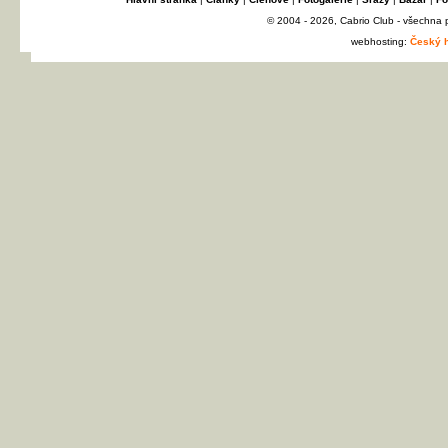
© 2004 - 2026, Cabrio Club - všechna
webhosting:
Český h