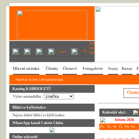
Hlavní stránka
Články
Členové
Fotogalerie
Srazy
Bazar
F
Právě je on-line 148 kabrioleťáků.
Katalog KABRIOLETŮ
Článk
Vyber automobilku :
Blížící se k@brioakce
Kalendář akcí :
Nejsou žádné blížící se k@brioakce.
březen 2026
WhatsApp kanál Cabrio Clubu
Po
Út
St
Čt
Pá
So
Online uživatelé