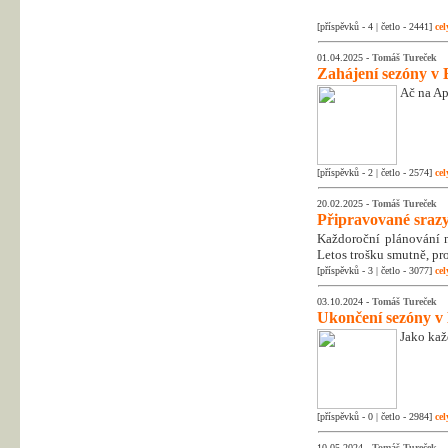
[příspěvků - 4 | četlo - 2441]
cel
01.04.2025 -
Tomáš Tureček
Zahájení sezóny v 
Ač na Apr
[příspěvků - 2 | četlo - 2574]
cel
20.02.2025 -
Tomáš Tureček
Připravované srazy
Každoroční plánování na
Letos trošku smutně, pr
[příspěvků - 3 | četlo - 3077]
cel
03.10.2024 -
Tomáš Tureček
Ukončení sezóny v
Jako kaž
[příspěvků - 0 | četlo - 2984]
cel
10.05.2024 -
Tomáš Tureček