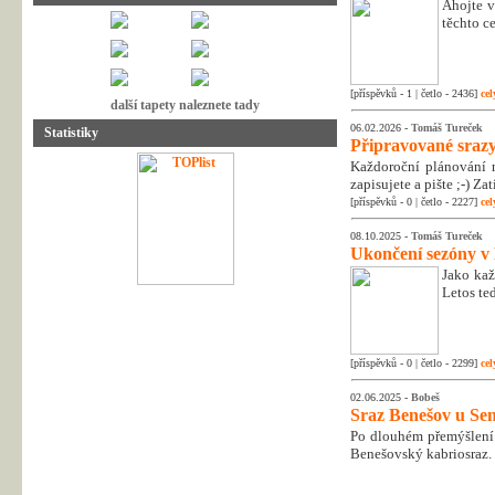
Ahojte v
těchto c
[příspěvků - 1 | četlo - 2436]
cel
další tapety naleznete tady
06.02.2026 -
Tomáš Tureček
Statistiky
Připravované srazy
Každoroční plánování n
zapisujete a pište ;-) Z
[příspěvků - 0 | četlo - 2227]
cel
08.10.2025 -
Tomáš Tureček
Ukončení sezóny v
Jako kaž
Letos te
[příspěvků - 0 | četlo - 2299]
cel
02.06.2025 -
Bobeš
Sraz Benešov u Sem
Po dlouhém přemýšlení 
Benešovský kabriosraz.