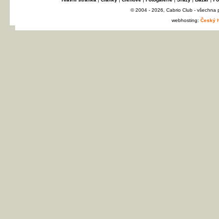
© 2004 - 2026, Cabrio Club - všechna
webhosting:
Český h