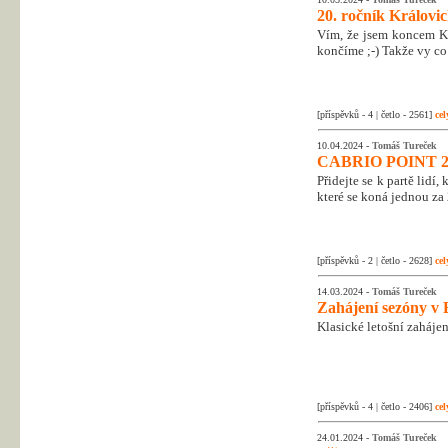
20. ročník Královic
Vím, že jsem koncem Kr
končíme ;-) Takže vy co 
[příspěvků - 4 | četlo - 2561]
cel
10.04.2024 -
Tomáš Tureček
CABRIO POINT 2
Přidejte se k partě lidí
které se koná jednou za 
[příspěvků - 2 | četlo - 2628]
cel
14.03.2024 -
Tomáš Tureček
Zahájení sezóny v 
Klasické letošní zahájen
[příspěvků - 4 | četlo - 2406]
cel
24.01.2024 -
Tomáš Tureček