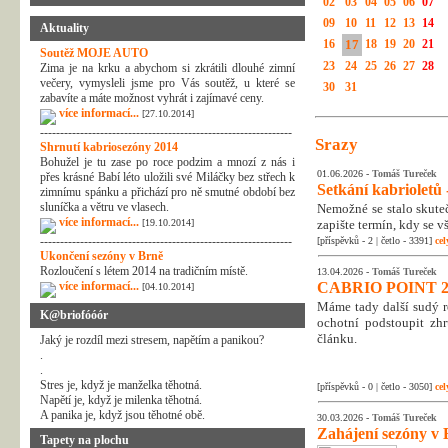
02
03
04
05
06
07
09
10
11
12
13
14
Aktuality
16
17
18
19
20
21
Soutěž MOJE AUTO
23
24
25
26
27
28
Zima je na krku a abychom si zkrátili dlouhé zimní
večery, vymysleli jsme pro Vás soutěž, u které se
30
31
zabavíte a máte možnost vyhrát i zajímavé ceny.
více informací...
[27.10.2014]
---------------------------------------------------------------
Srazy
Shrnutí kabriosezóny 2014
Bohužel je tu zase po roce podzim a mnozí z nás i
01.06.2026 -
Tomáš Tureček
přes krásné Babí léto uložili své Miláčky bez střech k
Setkání kabrioletů -
zimnímu spánku a přichází pro ně smutné období bez
sluníčka a větru ve vlasech.
Nemožné se stalo skuteč
více informací...
[19.10.2014]
zapište termín, kdy se v
---------------------------------------------------------------
[příspěvků - 2 | četlo - 3391]
cel
Ukončení sezóny v Brně
Rozloučení s létem 2014 na tradičním místě.
13.04.2026 -
Tomáš Tureček
více informací...
CABRIO POINT 2
[04.10.2014]
Máme tady další sudý rok
K@briofóóór
ochotní podstoupit zhr
článku.
Jaký je rozdíl mezi stresem, napětím a panikou?
.
.
Stres je, když je manželka těhotná.
[příspěvků - 0 | četlo - 3050]
cel
Napětí je, když je milenka těhotná.
A panika je, když jsou těhotné obě.
30.03.2026 -
Tomáš Tureček
Zahájení sezóny v 
Tapety na plochu