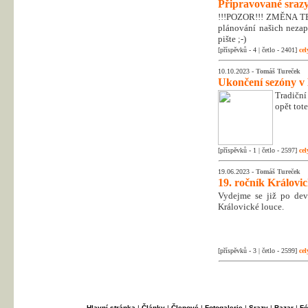
Připravované srazy
!!!POZOR!!! ZMĚNA T
plánování našich nezapo
pište ;-)
[příspěvků - 4 | četlo - 2401]
cel
10.10.2023 -
Tomáš Tureček
Ukončení sezóny v
Tradiční
opět tot
[příspěvků - 1 | četlo - 2597]
cel
19.06.2023 -
Tomáš Tureček
19. ročník Královi
Vydejme se již po dev
Královické louce.
[příspěvků - 3 | četlo - 2599]
cel
Hlavní stránka
|
Články
|
Členové
|
Fotogalerie
|
Srazy
|
Bazar
|
Fó