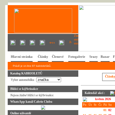
Hlavní stránka
Články
Členové
Fotogalerie
Srazy
Bazar
F
Právě je on-line 87 kabrioleťáků.
Katalog KABRIOLETŮ
Článk
Vyber automobilku :
Blížící se k@brioakce
Kalendář akcí :
Nejsou žádné blížící se k@brioakce.
květen 2026
WhatsApp kanál Cabrio Clubu
Po
Út
St
Čt
Pá
So
01
02
Online uživatelé