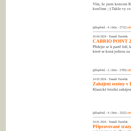
Vím, že jsem koncem Kr
končíme ;-) Takže vy co 
[příspěvků - 4 | četlo - 2712]
cel
10.04.2024 -
Tomáš Tureček
CABRIO POINT 2
Přidejte se k partě lidí
které se koná jednou za 
[příspěvků - 2 | četlo - 2783]
cel
14.03.2024 -
Tomáš Tureček
Zahájení sezóny v 
Klasické letošní zahájen
[příspěvků - 4 | četlo - 2552]
cel
24.01.2024 -
Tomáš Tureček
Připravované srazy