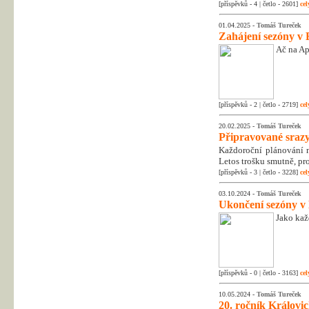
[příspěvků - 4 | četlo - 2601]
cel
01.04.2025 -
Tomáš Tureček
Zahájení sezóny v 
Ač na Apr
[příspěvků - 2 | četlo - 2719]
cel
20.02.2025 -
Tomáš Tureček
Připravované srazy
Každoroční plánování na
Letos trošku smutně, pr
[příspěvků - 3 | četlo - 3228]
cel
03.10.2024 -
Tomáš Tureček
Ukončení sezóny v
Jako kaž
[příspěvků - 0 | četlo - 3163]
cel
10.05.2024 -
Tomáš Tureček
20. ročník Královic