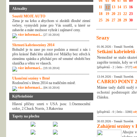
04
05
06
07
08
09
11
12
13
14
15
16
Aktuality
18
19
20
21
22
23
Soutěž MOJE AUTO
25
26
27
28
29
30
Zima je na krku a abychom si zkrátili dlouhé zimní
večery, vymysleli jsme pro Vás soutěž, u které se
zabavíte a máte možnost vyhrát i zajímavé ceny.
více informací...
[27.10.2014]
Srazy
---------------------------------------------------------------
Shrnutí kabriosezóny 2014
01.06.2026 -
Tomáš Tureček
Bohužel je tu zase po roce podzim a mnozí z nás i
Setkání kabrioletů -
přes krásné Babí léto uložili své Miláčky bez střech k
Nemožné se stalo skuteč
zimnímu spánku a přichází pro ně smutné období bez
zapište termín, kdy se v
sluníčka a větru ve vlasech.
[příspěvků - 2 | četlo - 3727]
cel
více informací...
[19.10.2014]
---------------------------------------------------------------
13.04.2026 -
Tomáš Tureček
Ukončení sezóny v Brně
CABRIO POINT 2
Rozloučení s létem 2014 na tradičním místě.
Máme tady další sudý rok
více informací...
[04.10.2014]
ochotní podstoupit zhr
K@briofóóór
článku.
Hlavní příčiny smrti v USA jsou: 1.Onemocnění
srdce, 2.Chuck Norris, 3.Rakovina
[příspěvků - 0 | četlo - 3280]
cel
Tapety na plochu
30.03.2026 -
Tomáš Tureček
Zahájení sezóny v 
Ahojte v
těchto c