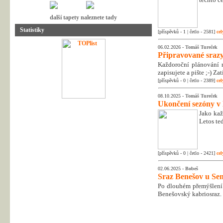
další tapety naleznete tady
Statistiky
[příspěvků - 1 | četlo - 2581]
cel
06.02.2026 -
Tomáš Tureček
Připravované srazy
Každoroční plánování n
zapisujete a pište ;-) Z
[příspěvků - 0 | četlo - 2389]
cel
08.10.2025 -
Tomáš Tureček
Ukončení sezóny v
Jako kaž
Letos te
[příspěvků - 0 | četlo - 2421]
cel
02.06.2025 -
Bobeš
Sraz Benešov u Sem
Po dlouhém přemýšlení 
Benešovský kabriosraz.