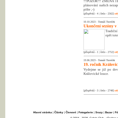
!!!POZOR!!! ZMĚNA T
plánování našich nezapo
pište ;-)
[příspěvků - 4 | četlo - 2562]
cel
10.10.2023 -
Tomáš Tureček
Ukončení sezóny v
Tradiční
opět tot
[příspěvků - 1 | četlo - 2752]
cel
19.06.2023 -
Tomáš Tureček
19. ročník Královi
Vydejme se již po dev
Královické louce.
[příspěvků - 3 | četlo - 2748]
cel
Hlavní stránka
|
Články
|
Členové
|
Fotogalerie
|
Srazy
|
Bazar
|
Fó
© 2004 - 2026, Cabrio Club - všechna