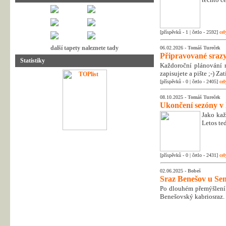
[příspěvků - 1 | četlo - 2592]
cel
další tapety naleznete tady
06.02.2026 -
Tomáš Tureček
Připravované srazy
Statistiky
Každoroční plánování n
zapisujete a pište ;-) Z
[příspěvků - 0 | četlo - 2405]
cel
08.10.2025 -
Tomáš Tureček
Ukončení sezóny v
Jako kaž
Letos te
[příspěvků - 0 | četlo - 2431]
cel
02.06.2025 -
Bobeš
Sraz Benešov u Sem
Po dlouhém přemýšlení 
Benešovský kabriosraz.