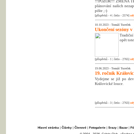
!!!POZOR!!! ZMĚNA T
plánování našich nezapo
pište ;-)
[příspěvků - 4 | četlo - 2574]
cel
10.10.2023 -
Tomáš Tureček
Ukončení sezóny v
Tradiční
opět tot
[příspěvků - 1 | četlo - 2765]
cel
19.06.2023 -
Tomáš Tureček
19. ročník Královi
Vydejme se již po dev
Královické louce.
[příspěvků - 3 | četlo - 2763]
cel
Hlavní stránka
|
Články
|
Členové
|
Fotogalerie
|
Srazy
|
Bazar
|
Fó
© 2004 - 2026, Cabrio Club - všechna