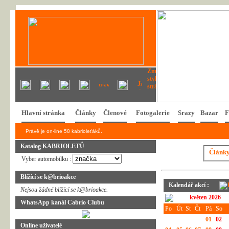
Hlavní stránka
Články
Členové
Fotogalerie
Srazy
Bazar
F
Právě je on-line 58 kabrioleťáků.
Katalog KABRIOLETŮ
Článk
Vyber automobilku :
Blížící se k@brioakce
Kalendář akcí :
Nejsou žádné blížící se k@brioakce.
květen 2026
WhatsApp kanál Cabrio Clubu
Po
Út
St
Čt
Pá
So
01
02
Online uživatelé