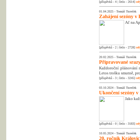
[příspěvků - 4 | četlo - 2614]
cel
01.04.2025 -
Tomáš Tureček
Zahájení sezóny v 
Ač na Apr
[příspěvků - 2 | četlo - 2728]
cel
20.02.2025 -
Tomáš Tureček
Připravované srazy
Každoroční plánování na
Letos trošku smutně, pr
[příspěvků - 3 | četlo - 3245]
cel
03.10.2024 -
Tomáš Tureček
Ukončení sezóny v
Jako kaž
[příspěvků - 0 | četlo - 3183]
cel
10.05.2024 -
Tomáš Tureček
20. ročník Královic