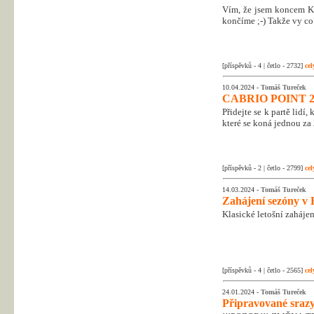
Vím, že jsem koncem Kr
končíme ;-) Takže vy co 
[příspěvků - 4 | četlo - 2732]
cel
10.04.2024 -
Tomáš Tureček
CABRIO POINT 2
Přidejte se k partě lidí
které se koná jednou za 
[příspěvků - 2 | četlo - 2799]
cel
14.03.2024 -
Tomáš Tureček
Zahájení sezóny v 
Klasické letošní zahájen
[příspěvků - 4 | četlo - 2565]
cel
24.01.2024 -
Tomáš Tureček
Připravované srazy