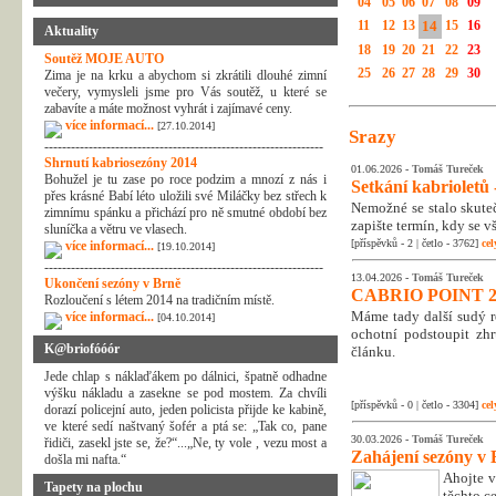
04
05
06
07
08
09
11
12
13
14
15
16
Aktuality
18
19
20
21
22
23
Soutěž MOJE AUTO
25
26
27
28
29
30
Zima je na krku a abychom si zkrátili dlouhé zimní
večery, vymysleli jsme pro Vás soutěž, u které se
zabavíte a máte možnost vyhrát i zajímavé ceny.
více informací...
[27.10.2014]
Srazy
---------------------------------------------------------------
Shrnutí kabriosezóny 2014
01.06.2026 -
Tomáš Tureček
Bohužel je tu zase po roce podzim a mnozí z nás i
Setkání kabrioletů -
přes krásné Babí léto uložili své Miláčky bez střech k
Nemožné se stalo skuteč
zimnímu spánku a přichází pro ně smutné období bez
zapište termín, kdy se v
sluníčka a větru ve vlasech.
[příspěvků - 2 | četlo - 3762]
cel
více informací...
[19.10.2014]
---------------------------------------------------------------
13.04.2026 -
Tomáš Tureček
Ukončení sezóny v Brně
CABRIO POINT 2
Rozloučení s létem 2014 na tradičním místě.
Máme tady další sudý rok
více informací...
[04.10.2014]
ochotní podstoupit zhr
K@briofóóór
článku.
Jede chlap s náklaďákem po dálnici, špatně odhadne
výšku nákladu a zasekne se pod mostem. Za chvíli
[příspěvků - 0 | četlo - 3304]
cel
dorazí policejní auto, jeden policista přijde ke kabině,
ve které sedí naštvaný šofér a ptá se: „Tak co, pane
30.03.2026 -
Tomáš Tureček
řidiči, zasekl jste se, že?“...„Ne, ty vole , vezu most a
Zahájení sezóny v 
došla mi nafta.“
Ahojte v
Tapety na plochu
těchto c