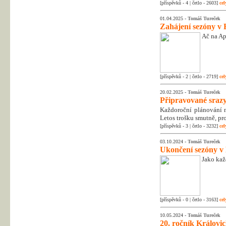
[příspěvků - 4 | četlo - 2603]
cel
01.04.2025 -
Tomáš Tureček
Zahájení sezóny v 
Ač na Apr
[příspěvků - 2 | četlo - 2719]
cel
20.02.2025 -
Tomáš Tureček
Připravované srazy
Každoroční plánování na
Letos trošku smutně, pr
[příspěvků - 3 | četlo - 3232]
cel
03.10.2024 -
Tomáš Tureček
Ukončení sezóny v
Jako kaž
[příspěvků - 0 | četlo - 3163]
cel
10.05.2024 -
Tomáš Tureček
20. ročník Královic