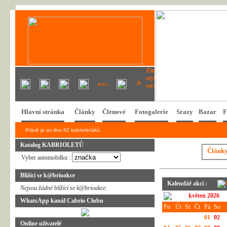
Hlavní stránka
Články
Členové
Fotogalerie
Srazy
Bazar
F
Právě je on-line 62 kabrioleťáků.
Katalog KABRIOLETŮ
Článk
Vyber automobilku :
Blížící se k@brioakce
Kalendář akcí :
Nejsou žádné blížící se k@brioakce.
květen 2026
WhatsApp kanál Cabrio Clubu
Po
Út
St
Čt
Pá
So
01
02
Online uživatelé