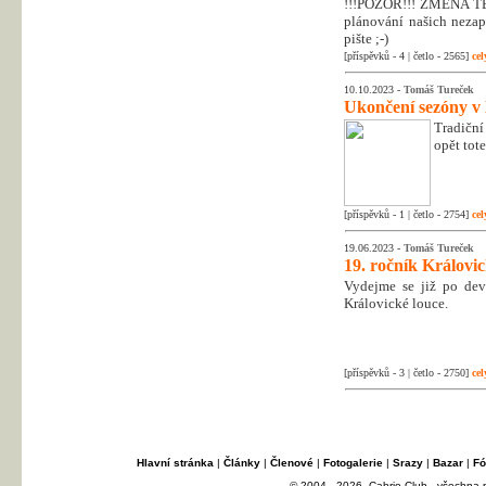
!!!POZOR!!! ZMĚNA T
plánování našich nezapo
pište ;-)
[příspěvků - 4 | četlo - 2565]
cel
10.10.2023 -
Tomáš Tureček
Ukončení sezóny v
Tradiční
opět tot
[příspěvků - 1 | četlo - 2754]
cel
19.06.2023 -
Tomáš Tureček
19. ročník Královi
Vydejme se již po dev
Královické louce.
[příspěvků - 3 | četlo - 2750]
cel
Hlavní stránka
|
Články
|
Členové
|
Fotogalerie
|
Srazy
|
Bazar
|
Fó
© 2004 - 2026, Cabrio Club - všechna