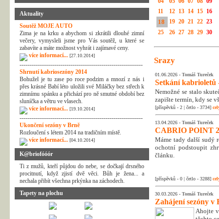
04
05
06
07
08
09
11
12
13
14
15
16
Aktuality
18
19
20
21
22
23
Soutěž MOJE AUTO
25
26
27
28
29
30
Zima je na krku a abychom si zkrátili dlouhé zimní
večery, vymysleli jsme pro Vás soutěž, u které se
zabavíte a máte možnost vyhrát i zajímavé ceny.
více informací...
[27.10.2014]
Srazy
---------------------------------------------------------------
Shrnutí kabriosezóny 2014
01.06.2026 -
Tomáš Tureček
Bohužel je tu zase po roce podzim a mnozí z nás i
Setkání kabrioletů -
přes krásné Babí léto uložili své Miláčky bez střech k
Nemožné se stalo skuteč
zimnímu spánku a přichází pro ně smutné období bez
zapište termín, kdy se v
sluníčka a větru ve vlasech.
[příspěvků - 2 | četlo - 3734]
cel
více informací...
[19.10.2014]
---------------------------------------------------------------
13.04.2026 -
Tomáš Tureček
Ukončení sezóny v Brně
CABRIO POINT 2
Rozloučení s létem 2014 na tradičním místě.
Máme tady další sudý rok
více informací...
[04.10.2014]
ochotní podstoupit zhr
K@briofóóór
článku.
Ti z mužů, kteří půjdou do nebe, se dočkají drsného
procitnutí, když zjistí dvě věci. Bůh je žena... a
[příspěvků - 0 | četlo - 3288]
cel
nechala přibít všechna prkýnka na záchodech.
Tapety na plochu
30.03.2026 -
Tomáš Tureček
Zahájení sezóny v 
Ahojte v
těchto c