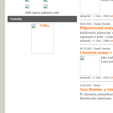
další tapety naleznete tady
[příspěvků - 1 | četlo - 2583]
cel
Statistiky
06.02.2026 -
Tomáš Tureček
Připravované srazy
Každoroční plánování n
zapisujete a pište ;-) Z
[příspěvků - 0 | četlo - 2394]
cel
08.10.2025 -
Tomáš Tureček
Ukončení sezóny v
Jako kaž
Letos te
[příspěvků - 0 | četlo - 2422]
cel
02.06.2025 -
Bobeš
Sraz Benešov u Sem
Po dlouhém přemýšlení 
Benešovský kabriosraz.