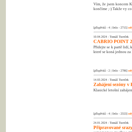
Vím, že jsem koncem Kr
končíme ;-) Takže vy co 
[příspěvků - 4 | četlo - 2715]
cel
10.04.2024 -
Tomáš Tureček
CABRIO POINT 2
Přidejte se k partě lidí
které se koná jednou za 
[příspěvků - 2 | četlo - 2786]
cel
14.03.2024 -
Tomáš Tureček
Zahájení sezóny v 
Klasické letošní zahájen
[příspěvků - 4 | četlo - 2553]
cel
24.01.2024 -
Tomáš Tureček
Připravované srazy