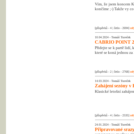
Vím, že jsem koncem Kr
končíme ;-) Takže vy co 
[příspěvků - 4 | četlo - 2694]
cel
10.04.2024 -
Tomáš Tureček
CABRIO POINT 2
Přidejte se k partě lidí
které se koná jednou za 
[příspěvků - 2 | četlo - 2768]
cel
14.03.2024 -
Tomáš Tureček
Zahájení sezóny v 
Klasické letošní zahájen
[příspěvků - 4 | četlo - 2535]
cel
24.01.2024 -
Tomáš Tureček
Připravované srazy