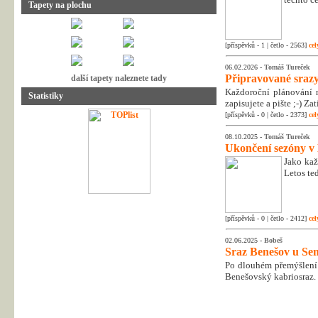
Tapety na plochu
[příspěvků - 1 | četlo - 2563]
cel
06.02.2026 -
Tomáš Tureček
Připravované srazy
další tapety naleznete tady
Každoroční plánování n
Statistiky
zapisujete a pište ;-) Z
[příspěvků - 0 | četlo - 2373]
cel
08.10.2025 -
Tomáš Tureček
Ukončení sezóny v
Jako kaž
Letos te
[příspěvků - 0 | četlo - 2412]
cel
02.06.2025 -
Bobeš
Sraz Benešov u Sem
Po dlouhém přemýšlení 
Benešovský kabriosraz.