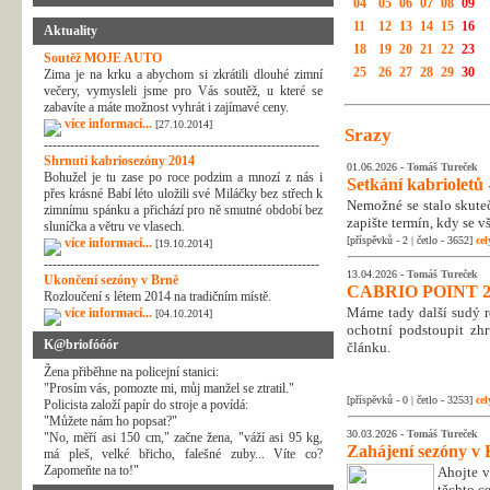
04
05
06
07
08
09
11
12
13
14
15
16
Aktuality
18
19
20
21
22
23
Soutěž MOJE AUTO
25
26
27
28
29
30
Zima je na krku a abychom si zkrátili dlouhé zimní
večery, vymysleli jsme pro Vás soutěž, u které se
zabavíte a máte možnost vyhrát i zajímavé ceny.
více informací...
[27.10.2014]
Srazy
---------------------------------------------------------------
Shrnutí kabriosezóny 2014
01.06.2026 -
Tomáš Tureček
Bohužel je tu zase po roce podzim a mnozí z nás i
Setkání kabrioletů -
přes krásné Babí léto uložili své Miláčky bez střech k
Nemožné se stalo skuteč
zimnímu spánku a přichází pro ně smutné období bez
zapište termín, kdy se v
sluníčka a větru ve vlasech.
[příspěvků - 2 | četlo - 3652]
cel
více informací...
[19.10.2014]
---------------------------------------------------------------
13.04.2026 -
Tomáš Tureček
Ukončení sezóny v Brně
CABRIO POINT 2
Rozloučení s létem 2014 na tradičním místě.
Máme tady další sudý rok
více informací...
[04.10.2014]
ochotní podstoupit zhr
K@briofóóór
článku.
Žena přiběhne na policejní stanici:
"Prosím vás, pomozte mi, můj manžel se ztratil."
[příspěvků - 0 | četlo - 3253]
cel
Policista založí papír do stroje a povídá:
"Můžete nám ho popsat?"
30.03.2026 -
Tomáš Tureček
"No, měří asi 150 cm," začne žena, "váží asi 95 kg,
Zahájení sezóny v 
má pleš, velké břicho, falešné zuby... Víte co?
Zapomeňte na to!"
Ahojte v
těchto c