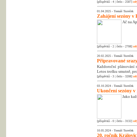
[příspěvků - 4 | četlo - 2587]
cel
01.04.2025 -
Tomáš Tureček
Zahájení sezóny v 
Ač na Apr
[příspěvků - 2 | četlo - 2708]
cel
20.02.2025 -
Tomáš Tureček
Připravované srazy
Každoroční plánování na
Letos trošku smutně, pr
[příspěvků - 3 | četlo - 3208]
cel
03.10.2024 -
Tomáš Tureček
Ukončení sezóny v
Jako kaž
[příspěvků - 0 | četlo - 3132]
cel
10.05.2024 -
Tomáš Tureček
20. ročník Královic