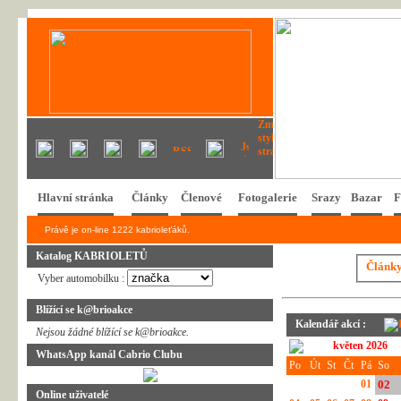
Hlavní stránka
Články
Členové
Fotogalerie
Srazy
Bazar
F
Právě je on-line 1222 kabrioleťáků.
Katalog KABRIOLETŮ
Článk
Vyber automobilku :
Blížící se k@brioakce
Kalendář akcí :
Nejsou žádné blížící se k@brioakce.
květen 2026
WhatsApp kanál Cabrio Clubu
Po
Út
St
Čt
Pá
So
01
02
Online uživatelé