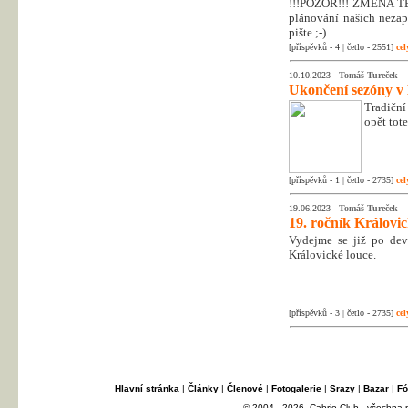
!!!POZOR!!! ZMĚNA T
plánování našich nezapo
pište ;-)
[příspěvků - 4 | četlo - 2551]
cel
10.10.2023 -
Tomáš Tureček
Ukončení sezóny v
Tradiční
opět tot
[příspěvků - 1 | četlo - 2735]
cel
19.06.2023 -
Tomáš Tureček
19. ročník Královi
Vydejme se již po dev
Královické louce.
[příspěvků - 3 | četlo - 2735]
cel
Hlavní stránka
|
Články
|
Členové
|
Fotogalerie
|
Srazy
|
Bazar
|
Fó
© 2004 - 2026, Cabrio Club - všechna