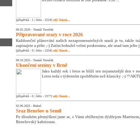
[příspěvků - 1 | četlo - 2524]
celý článek...
06.02.2026 -
Tomáš Tureček
Připravované srazy v roce 2026
Každoroční plánování našich nezapomenutelných srazů je tu, takže tužk
zapisujete a pište ;-) Zatím bohužel velmi poskromnu, ale snad tam ješte 
[příspěvků - 0 | četlo - 2334]
celý článek...
08.10.2025 -
Tomáš Tureček
Ukončení sezóny v Brně
Jako každý rok i letos se blíží ten nejsmutnější den v 
Letos teda s týdenním zpožděním než klasicky ;-) !!!A
[příspěvků - 0 | četlo - 2377]
celý článek...
02.06.2025 -
Bobeš
Sraz Benešov u Semil
Po dlouhém přemýšlení jsme se, s Vámi oblíbeným dýdžejem Martinem, 
Benešovský kabriosraz.