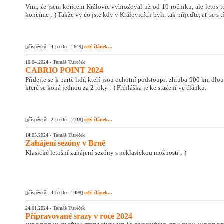
Vím, že jsem koncem Královic vyhrožoval už od 10 ročníku, ale letos 
končíme ;-) Takže vy co jste kdy v Královicích byli, tak přijeďte, ať se s
[příspěvků - 4 | četlo - 2649]
celý článek...
10.04.2024 -
Tomáš Tureček
CABRIO POINT 2024
Přidejte se k partě lidí, kteří jsou ochotní podstoupit zhruba 900 km dlo
které se koná jednou za 2 roky ;-) Přihláška je ke stažení ve článku.
[příspěvků - 2 | četlo - 2718]
celý článek...
14.03.2024 -
Tomáš Tureček
Zahájení sezóny v Brně
Klasické letošní zahájení sezóny s neklasickou možností ;-)
[příspěvků - 4 | četlo - 2498]
celý článek...
24.01.2024 -
Tomáš Tureček
Připravované srazy v roce 2024