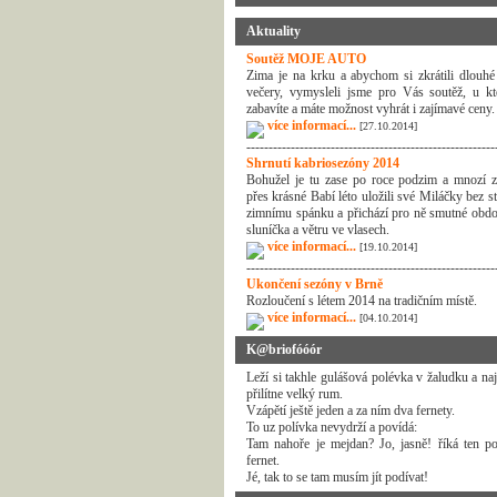
Aktuality
Soutěž MOJE AUTO
Zima je na krku a abychom si zkrátili dlouhé
večery, vymysleli jsme pro Vás soutěž, u kt
zabavíte a máte možnost vyhrát i zajímavé ceny.
více informací...
[27.10.2014]
--------------------------------------------------------
Shrnutí kabriosezóny 2014
Bohužel je tu zase po roce podzim a mnozí z
přes krásné Babí léto uložili své Miláčky bez s
zimnímu spánku a přichází pro ně smutné obdo
sluníčka a větru ve vlasech.
více informací...
[19.10.2014]
--------------------------------------------------------
Ukončení sezóny v Brně
Rozloučení s létem 2014 na tradičním místě.
více informací...
[04.10.2014]
K@briofóóór
Leží si takhle gulášová polévka v žaludku a na
přilítne velký rum.
Vzápětí ještě jeden a za ním dva fernety.
To uz polívka nevydrží a povídá:
Tam nahoře je mejdan? Jo, jasně! říká ten po
fernet.
Jé, tak to se tam musím jít podívat!