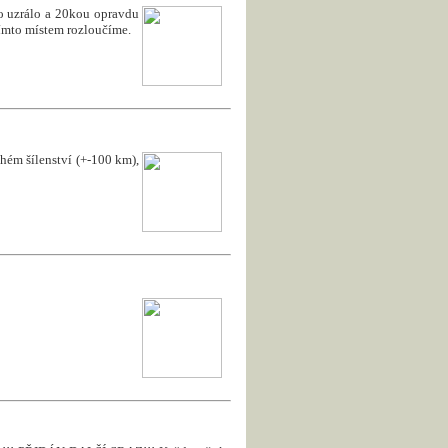
to uzrálo a 20kou opravdu
 tímto místem rozloučíme.
uhém šílenství (+-100 km),