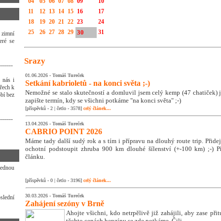
04
05
06
07
08
09
10
11
12
13
14
15
16
17
18
19
20
21
22
23
24
25
26
27
28
29
30
31
 zimní
eré se
Srazy
-------
01.06.2026 -
Tomáš Tureček
 nás i
Setkání kabrioletů - na konci světa ;-)
třech k
Nemožné se stalo skutečností a domluvil jsem celý kemp (47 chatiček) j
bí bez
zapište termín, kdy se všichni potkáme "na konci světa" ;-)
[příspěvků - 2 | četlo - 3578]
celý článek...
-------
13.04.2026 -
Tomáš Tureček
CABRIO POINT 2026
Máme tady další sudý rok a s tím i přípravu na dlouhý route trip. Přidej s
ochotní podstoupit zhruba 900 km dlouhé šílenství (+-100 km) ;-) Př
článku.
jednou
[příspěvků - 0 | četlo - 3196]
celý článek...
30.03.2026 -
Tomáš Tureček
slední
Zahájení sezóny v Brně
Ahojte všichni, kdo netrpělivě již zahájili, aby zase přit
těchto cenách benzínu se zde potkáme. Čili ...