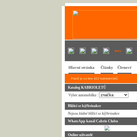
Hlavní stránka
Články
Členové
Právě je on-line 412 kabrioleťáků.
Katalog KABRIOLETŮ
Vyber automobilku :
Blížící se k@brioakce
Nejsou žádné blížící se k@brioakce.
WhatsApp kanál Cabrio Clubu
Online uživatelé