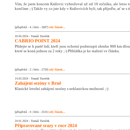
Vím, že jsem koncem Královic vyhrožoval už od 10 ročníku, ale letos 
končíme ;-) Takže vy co jste kdy v Královicích byli, tak přijeďte, ať se s
[příspěvků - 4 | četlo - 2687]
celý článek...
10.04.2024 -
Tomáš Tureček
CABRIO POINT 2024
Přidejte se k partě lidí, kteří jsou ochotní podstoupit zhruba 900 km dlo
které se koná jednou za 2 roky ;-) Přihláška je ke stažení ve článku.
[příspěvků - 2 | četlo - 2759]
celý článek...
14.03.2024 -
Tomáš Tureček
Zahájení sezóny v Brně
Klasické letošní zahájení sezóny s neklasickou možností ;-)
[příspěvků - 4 | četlo - 2531]
celý článek...
24.01.2024 -
Tomáš Tureček
Připravované srazy v roce 2024