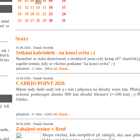
04
05
06
07
08
09
10
11
12
13
14
15
16
17
18
19
20
21
22
23
24
25
26
27
28
29
30
31
 zimní
eré se
Srazy
-------
01.06.2026 -
Tomáš Tureček
 nás i
Setkání kabrioletů - na konci světa ;-)
třech k
Nemožné se stalo skutečností a domluvil jsem celý kemp (47 chatiček) j
bí bez
zapište termín, kdy se všichni potkáme "na konci světa" ;-)
[příspěvků - 2 | četlo - 3641]
celý článek...
-------
13.04.2026 -
Tomáš Tureček
CABRIO POINT 2026
Máme tady další sudý rok a s tím i přípravu na dlouhý route trip. Přidej s
ochotní podstoupit zhruba 900 km dlouhé šílenství (+-100 km) ;-) Př
článku.
ž leží
[příspěvků - 0 | četlo - 3242]
celý článek...
30.03.2026 -
Tomáš Tureček
Zahájení sezóny v Brně
 análu,
Ahojte všichni, kdo netrpělivě již zahájili, aby zase přit
a olízl
těchto cenách benzínu se zde potkáme. Čili ...