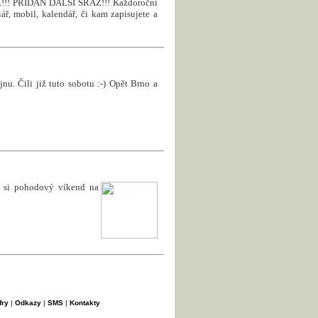
! PŘIDÁN DALŠÍ SRAZ!!! Každoroční
ář, mobil, kalendář, či kam zapisujete a
nu. Čili již tuto sobotu :-) Opět Brno a
e si pohodový víkend na
fry
|
Odkazy
|
SMS
|
Kontakty