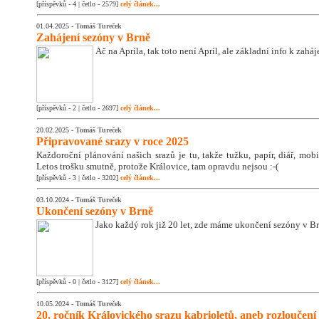
[příspěvků - 4 | četlo - 2579]
celý článek...
01.04.2025 -
Tomáš Tureček
Zahájení sezóny v Brně
Ač na Apríla, tak toto není Apríl, ale základní info k zahá
[příspěvků - 2 | četlo - 2697]
celý článek...
20.02.2025 -
Tomáš Tureček
Připravované srazy v roce 2025
Každoroční plánování našich srazů je tu, takže tužku, papír, diář, mobil
Letos trošku smutně, protože Královice, tam opravdu nejsou :-(
[příspěvků - 3 | četlo - 3202]
celý článek...
03.10.2024 -
Tomáš Tureček
Ukončení sezóny v Brně
Jako každý rok již 20 let, zde máme ukončení sezóny v Br
[příspěvků - 0 | četlo - 3127]
celý článek...
10.05.2024 -
Tomáš Tureček
20. ročník Královického srazu kabrioletů, aneb rozloučení 