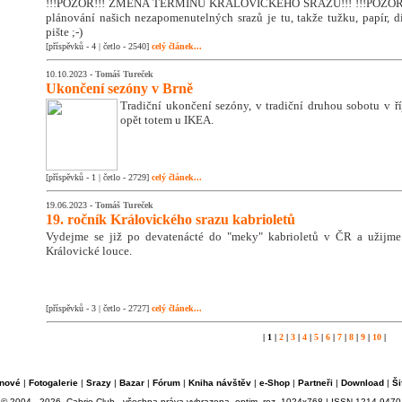
!!!POZOR!!! ZMĚNA TERMÍNU KRÁLOVICKÉHO SRAZU!!! !!!POZOR!!
plánování našich nezapomenutelných srazů je tu, takže tužku, papír, di
pište ;-)
[příspěvků - 4 | četlo - 2540]
celý článek...
10.10.2023 -
Tomáš Tureček
Ukončení sezóny v Brně
Tradiční ukončení sezóny, v tradiční druhou sobotu v říj
opět totem u IKEA.
[příspěvků - 1 | četlo - 2729]
celý článek...
19.06.2023 -
Tomáš Tureček
19. ročník Královického srazu kabrioletů
Vydejme se již po devatenácté do "meky" kabrioletů v ČR a užijm
Královické louce.
[příspěvků - 3 | četlo - 2727]
celý článek...
| 1 |
2
|
3
|
4
|
5
|
6
|
7
|
8
|
9
|
10
|
nové
|
Fotogalerie
|
Srazy
|
Bazar
|
Fórum
|
Kniha návštěv
|
e-Shop
|
Partneři
|
Download
|
Ši
© 2004 - 2026, Cabrio Club - všechna práva vyhrazena, optim. roz. 1024x768 | ISSN 1214-9470