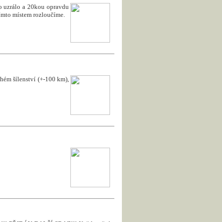
to uzrálo a 20kou opravdu
 tímto místem rozloučíme.
uhém šílenství (+-100 km),