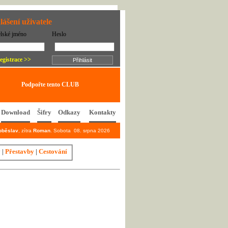
lášení uživatele
elské jméno
Heslo
egistrace >>
Podpořte tento CLUB
Download
Šifry
Odkazy
Kontakty
oběslav
, zítra
Roman
. Sobota 08. srpna 2026
y
|
Přestavby
|
Cestování