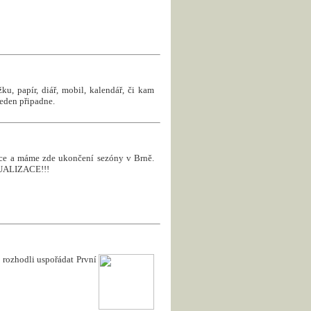
u, papír, diář, mobil, kalendář, či kam
jeden připadne.
roce a máme zde ukončení sezóny v Brně.
KTUALIZACE!!!
rozhodli uspořádat První