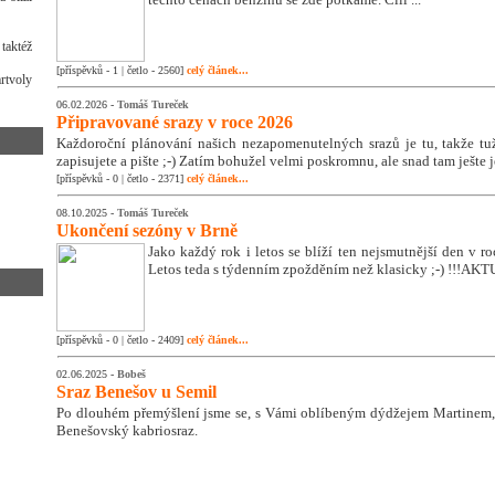
 taktéž
[příspěvků - 1 | četlo - 2560]
celý článek...
rtvoly
06.02.2026 -
Tomáš Tureček
Připravované srazy v roce 2026
Každoroční plánování našich nezapomenutelných srazů je tu, takže tužk
zapisujete a pište ;-) Zatím bohužel velmi poskromnu, ale snad tam ješte 
[příspěvků - 0 | četlo - 2371]
celý článek...
08.10.2025 -
Tomáš Tureček
Ukončení sezóny v Brně
Jako každý rok i letos se blíží ten nejsmutnější den v 
Letos teda s týdenním zpožděním než klasicky ;-) !!!A
[příspěvků - 0 | četlo - 2409]
celý článek...
02.06.2025 -
Bobeš
Sraz Benešov u Semil
Po dlouhém přemýšlení jsme se, s Vámi oblíbeným dýdžejem Martinem, 
Benešovský kabriosraz.