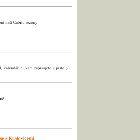
jení naší Cabrio sezóny
, kalendář, či kam zapisujete a pište ;-)
ně.
se s Královicemi