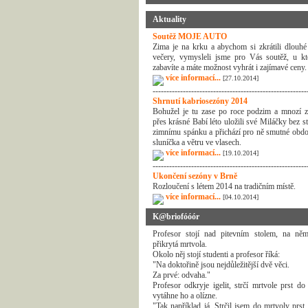
Aktuality
Soutěž MOJE AUTO
Zima je na krku a abychom si zkrátili dlouhé
večery, vymysleli jsme pro Vás soutěž, u kt
zabavíte a máte možnost vyhrát i zajímavé ceny.
více informací...
[27.10.2014]
--------------------------------------------------------
Shrnutí kabriosezóny 2014
Bohužel je tu zase po roce podzim a mnozí z
přes krásné Babí léto uložili své Miláčky bez s
zimnímu spánku a přichází pro ně smutné obdo
sluníčka a větru ve vlasech.
více informací...
[19.10.2014]
--------------------------------------------------------
Ukončení sezóny v Brně
Rozloučení s létem 2014 na tradičním místě.
více informací...
[04.10.2014]
K@briofóóór
Profesor stojí nad pitevním stolem, na něm
přikrytá mrtvola.
Okolo něj stojí studenti a profesor říká:
"Na doktořině jsou nejdůležitější dvě věci.
Za prvé: odvaha."
Profesor odkryje igelit, strčí mrtvole prst do
vytáhne ho a olízne.
"Tak například já. Strčil jsem do mrtvoly prst 