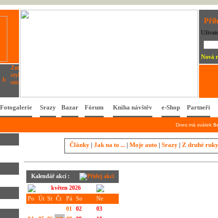
Přih
Uživat
Nová r
Fotogalerie
Srazy
Bazar
Fórum
Kniha návštěv
e-Shop
Partneři
Dnes má svátek
S
Články
|
Jak na to ...
|
Moje auto
|
Srazy
|
Z druhé ruk
Kalendář akcí :
květen 2026
Po
Út
St
Čt
Pá
So
Ne
01
02
03