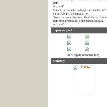
jsem.
A co vy?"
Studenti se na sebe podívají a neochotně strčí
do mrtvoly prst a olíznou si ho.
"No a za druhé: bystrost. Například já. Do m
jsem strčil prostředník a olízl jsem ukazovák.
A co vy?"
Tapety na plochu
další tapety naleznete tady
Statistiky