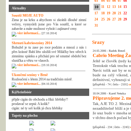
03
04
05
06
07
08
10
11
12
13
14
15
Aktuality
17
18
19
20
21
22
Soutěž MOJE AUTO
24
25
26
27
28
29
Zima je na krku a abychom si zkrátili dlouhé zimní
večery, vymysleli jsme pro Vás soutěž, u které se
31
zabavíte a máte možnost vyhrát i zajímavé ceny.
více informací...
[27.10.2014]
---------------------------------------------------------------
Srazy
Shrnutí kabriosezóny 2014
Bohužel je tu zase po roce podzim a mnozí z nás i
24.05.2006 -
Radek Beneš
přes krásné Babí léto uložili své Miláčky bez střech k
Cabrio Meeting Ža
zimnímu spánku a přichází pro ně smutné období bez
sluníčka a větru ve vlasech.
Ještě se člověk (tedy k
více informací...
[19.10.2014]
Tentokrát však trochu m
Navíc tolik aut by se 
---------------------------------------------------------------
Ukončení sezóny v Brně
bude na celý víkend, a
Rozloučení s létem 2014 na tradičním místě.
definitivní, vyhrazuji s
více informací...
[04.10.2014]
[příspěvků - 74 | četlo - 2101]
ce
K@briofóóór
18.04.2006 -
Karel Netuka
Připravujeme 2. me
přijde cigán do obchodu a říká: hřebíky!!
Tak, A JE TO. 2. Mezin
prodavač se zeptá: A kolik?
cigán: né ty seš kolík já chcu hřebíky
nezadržitelně blíží a je
že sraz bude v mnoha s
Tapety na plochu
v těchto dnech počasí by
[příspěvků - 234 | četlo - 2245]