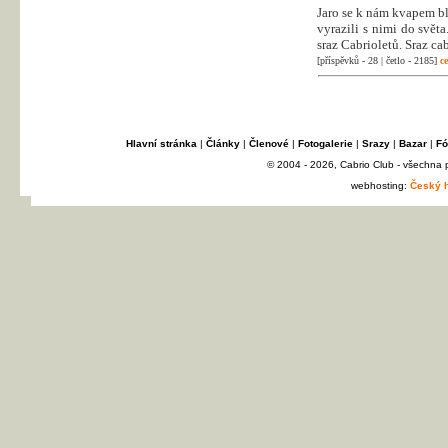
Jaro se k nám kvapem bl
vyrazili s nimi do svět
sraz Cabrioletů. Sraz c
[příspěvků - 28 | četlo - 2185]
ce
Hlavní stránka
|
Články
|
Členové
|
Fotogalerie
|
Srazy
|
Bazar
|
Fó
© 2004 - 2026, Cabrio Club - všechna
webhosting:
Český h