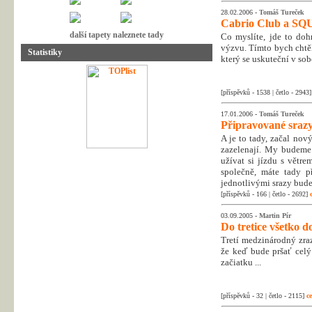
28.02.2006 -
Tomáš Tureček
Cabrio Club a S
další tapety naleznete tady
Co myslíte, jde to doh
výzvu. Tímto bych chtě
Statistiky
který se uskuteční v so
[příspěvků - 1538 | četlo - 2943
17.01.2006 -
Tomáš Tureček
Připravované srazy
A je to tady, začal nový
zazelenají. My budeme 
užívat si jízdu s větr
společně, máte tady p
jednotlivými srazy bude
[příspěvků - 166 | četlo - 2692]
03.09.2005 -
Martin Pír
Do tretice všetko do
Tretí medzinárodný zraz
že keď bude pršať cel
začiatku ...
[příspěvků - 32 | četlo - 2115]
ce