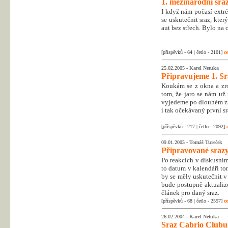
1. mezinárodní sra
I když nám počasí extré
se uskutečnit sraz, kte
aut bez střech. Bylo na c
[příspěvků - 64 | četlo - 2101]
ce
25.02.2005 -
Karel Netuka
Připravujeme 1. Sr
Koukám se z okna a zro
tom, že jaro se nám už
vyjedeme po dlouhém zim
i tak očekávaný první sr
[příspěvků - 217 | četlo - 2092]
09.01.2005 -
Tomáš Tureček
Připravované srazy
Po reakcích v diskusním 
to datum v kalendáři to
by se měly uskutečnit v
bude postupně aktualiz
článek pro daný sraz.
[příspěvků - 68 | četlo - 2557]
ce
26.02.2004 -
Karel Netuka
Sraz Cabrio Clubu