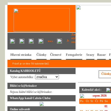
Hlavní stránka
Články
Členové
Fotogalerie
Srazy
Bazar
F
Právě je on-line 59 kabrioleťáků.
Katalog KABRIOLETŮ
Článk
Vyber automobilku :
Blížící se k@brioakce
Kalendář akcí :
Nejsou žádné blížící se k@brioakce.
srpen 2026
WhatsApp kanál Cabrio Clubu
Po
Út
St
Čt
Pá
So
01
Online uživatelé