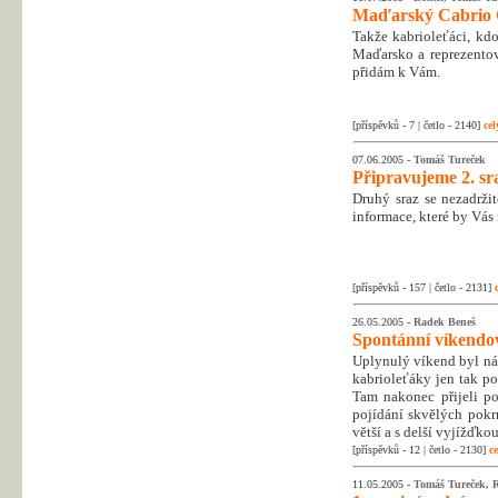
Maďarský Cabrio Cl
Takže kabrioleťáci, kdo
Maďarsko a reprezentov
přidám k Vám.
[příspěvků - 7 | četlo - 2140]
cel
07.06.2005 -
Tomáš Tureček
Připravujeme 2. s
Druhý sraz se nezadržit
informace, které by Vás
[příspěvků - 157 | četlo - 2131]
26.05.2005 -
Radek Beneš
Spontánní víkendo
Uplynulý víkend byl náro
kabrioleťáky jen tak p
Tam nakonec přijeli po
pojídání skvělých pokr
větší a s delší vyjížďkou
[příspěvků - 12 | četlo - 2130]
ce
11.05.2005 -
Tomáš Tureček, 