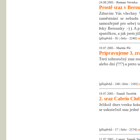
24.08.2005 -
Roman Veverka
Prostě sraz v Bero
Zdravím Vás všechny !!
zaměstnání se nebudu 
samozřejmě pro sebe) t
řeky Berounky :-) ). A 
spanilkou, a jak jsem ji
[příspěvků - 95 | četlo - 2240]
ce
19.07.2005 -
Martin Pír
Pripravujeme 3. zr
Tretí tohtoročný zraz r
alebo dní (!!!?) a preto 
[příspěvků - 248 | četlo - 2181]
19.07.2005 -
Tomáš Tureček
2. sraz Cabrio Clu
Jelikož dnes venku krásn
se uskutečnil sraz jedn
[příspěvků - 17 | četlo - 2174]
ce
11.07.2005 -
Lonni, Tomáš Tu