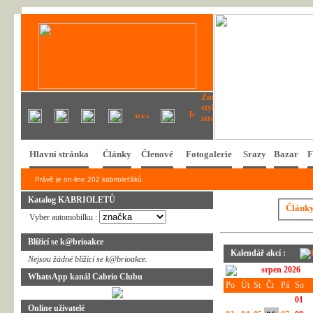
Hlavní stránka
Články
Členové
Fotogalerie
Srazy
Bazar
F
Právě je on-line 202 kabrioleťáků.
Katalog KABRIOLETŮ
Článk
Vyber automobilku :
Blížící se k@brioakce
Kalendář akcí :
Nejsou žádné blížící se k@brioakce.
srpen 2026
WhatsApp kanál Cabrio Clubu
Po
Út
St
Čt
Pá
So
01
Online uživatelé