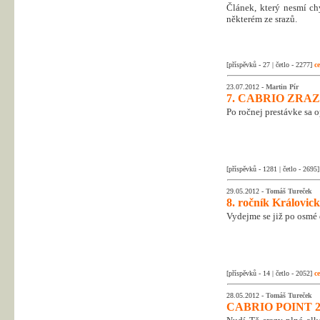
Článek, který nesmí ch
některém ze srazů.
[příspěvků - 27 | četlo - 2277]
ce
23.07.2012 -
Martin Pír
7. CABRIO ZRA
Po ročnej prestávke sa 
[příspěvků - 1281 | četlo - 2695
29.05.2012 -
Tomáš Tureček
8. ročník Královic
Vydejme se již po osmé
[příspěvků - 14 | četlo - 2052]
ce
28.05.2012 -
Tomáš Tureček
CABRIO POINT 20