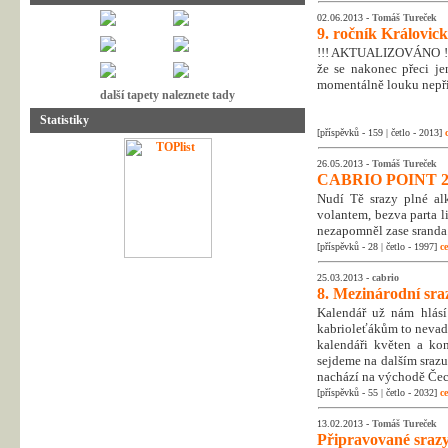
02.06.2013 -
Tomáš Tureček
9. ročník Královic
!!! AKTUALIZOVÁNO !!! 
že se nakonec přeci j
momentálně louku nepři
další tapety naleznete tady
Statistiky
[příspěvků - 159 | četlo - 2013]
26.05.2013 -
Tomáš Tureček
CABRIO POINT 2
Nudí Tě srazy plné alk
volantem, bezva parta l
nezapomněl zase sranda
[příspěvků - 28 | četlo - 1997]
ce
25.03.2013 -
cabrio
8. Mezinárodní sra
Kalendář už nám hlásí
kabrioleťákům to nevadí
kalendáři květen a ko
sejdeme na dalším srazu
nachází na východě Čech
[příspěvků - 55 | četlo - 2032]
ce
13.02.2013 -
Tomáš Tureček
Připravované srazy