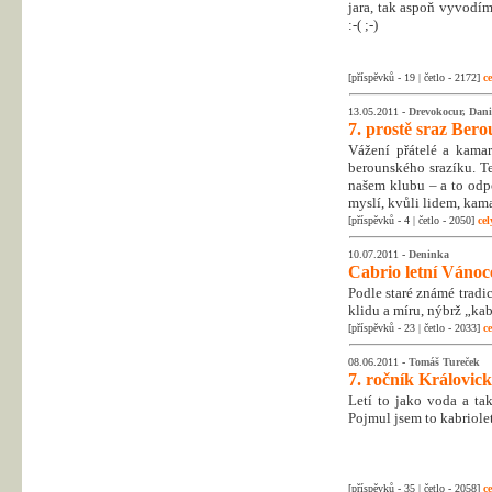
jara, tak aspoň vyvodím
:-( ;-)
[příspěvků - 19 | četlo - 2172]
ce
13.05.2011 -
Drevokocur, Danie
7. prostě sraz Ber
Vážení přátelé a kamará
berounského srazíku. T
našem klubu – a to odpov
myslí, kvůli lidem, kam
[příspěvků - 4 | četlo - 2050]
cel
10.07.2011 -
Deninka
Cabrio letní Vánoc
Podle staré známé tradi
klidu a míru, nýbrž „ka
[příspěvků - 23 | četlo - 2033]
ce
08.06.2011 -
Tomáš Tureček
7. ročník Královic
Letí to jako voda a ta
Pojmul jsem to kabrioleť
[příspěvků - 35 | četlo - 2058]
ce