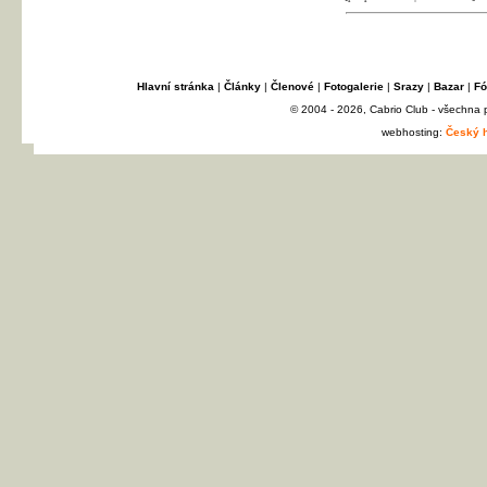
Hlavní stránka
|
Články
|
Členové
|
Fotogalerie
|
Srazy
|
Bazar
|
Fó
© 2004 - 2026, Cabrio Club - všechna
webhosting:
Český h