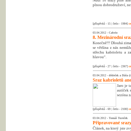
Nudí Tě srazy plné al
plnou dobrodružství, nes
[příspěvků - 15 | četlo - 1984]
ce
03.04.2012 -
Cabrio
8. Mezinárodní sraz
Konečně!!! Dlouhá zima 
se většina z nás nemů
střechu kabrioletu a 
hlavou“.
[příspěvků - 27 | četlo - 2367]
ce
03.04.2012 -
dědeček a Dáša (i
Sraz kabrioletů an
Jaro je 
autíček 
sezóna za
[příspěvků - 69 | četlo - 2100]
ce
03.04.2012 -
Tomáš Tureček
Připravované srazy
Článek, na který jste zv