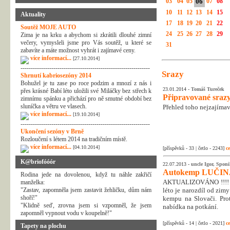
03
04
05
06
07
08
10
11
12
13
14
15
Aktuality
17
18
19
20
21
22
Soutěž MOJE AUTO
24
25
26
27
28
29
Zima je na krku a abychom si zkrátili dlouhé zimní
večery, vymysleli jsme pro Vás soutěž, u které se
31
zabavíte a máte možnost vyhrát i zajímavé ceny.
více informací...
[27.10.2014]
---------------------------------------------------------------
Srazy
Shrnutí kabriosezóny 2014
Bohužel je tu zase po roce podzim a mnozí z nás i
23.01.2014 -
Tomáš Tureček
přes krásné Babí léto uložili své Miláčky bez střech k
Připravované srazy
zimnímu spánku a přichází pro ně smutné období bez
sluníčka a větru ve vlasech.
Přehled toho nejzajímavě
více informací...
[19.10.2014]
---------------------------------------------------------------
Ukončení sezóny v Brně
Rozloučení s létem 2014 na tradičním místě.
více informací...
[04.10.2014]
[příspěvků - 33 | četlo - 2243]
ce
K@briofóóór
22.07.2013 -
uncle Igor, Spon
Autokemp LUČI
Rodina jede na dovolenou, když tu náhle zakřičí
AKTUALIZOVÁNO !!!! ZM
manželka:
"Zastav, zapomněla jsem zastavit žehličku, dům nám
léto je narozdíl od zim
shoří!"
kempu na Slovači. Pro
"Klidně seď, zrovna jsem si vzpomněl, že jsem
nabídka na potkání.
zapomněl vypnout vodu v koupelně!"
[příspěvků - 14 | četlo - 2021]
ce
Tapety na plochu