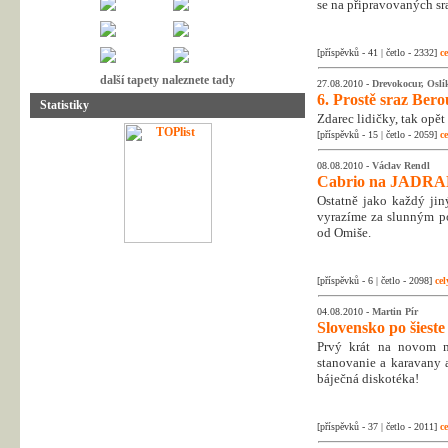
se na připravovaných sra
[příspěvků - 41 | četlo - 2332]
ce
další tapety naleznete tady
27.08.2010 -
Drevokocur, Oslí
6. Prostě sraz Ber
Statistiky
Zdarec lidičky, tak opět 
[příspěvků - 15 | četlo - 2059]
ce
08.08.2010 -
Václav Rendl
Cabrio na JADRA
Ostatně jako každý jin
vyrazíme za slunným po
od Omiše.
[příspěvků - 6 | četlo - 2098]
cel
04.08.2010 -
Martin Pír
Slovensko po šieste 
Prvý krát na novom mi
stanovanie a karavany 
báječná diskotéka!
[příspěvků - 37 | četlo - 2011]
ce