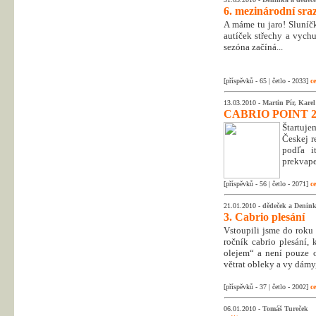
6. mezinárodní sra
A máme tu jaro! Sluníč
autíček střechy a vych
sezóna začíná...
[příspěvků - 65 | četlo - 2033]
ce
13.03.2010 -
Martin Pír, Kare
CABRIO POINT 2
Štartuj
Českej r
podľa i
prekvape
[příspěvků - 56 | četlo - 2071]
ce
21.01.2010 -
dědeček a Denin
3. Cabrio plesání
Vstoupili jsme do roku 
ročník cabrio plesání, 
olejem“ a není pouze 
větrat obleky a vy dámy
[příspěvků - 37 | četlo - 2002]
ce
06.01.2010 -
Tomáš Tureček