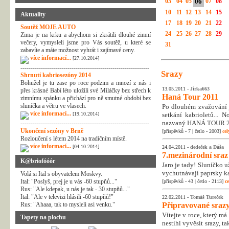
03
04
05
06
07
08
10
11
12
13
14
15
Aktuality
17
18
19
20
21
22
Soutěž MOJE AUTO
24
25
26
27
28
29
Zima je na krku a abychom si zkrátili dlouhé zimní
večery, vymysleli jsme pro Vás soutěž, u které se
31
zabavíte a máte možnost vyhrát i zajímavé ceny.
více informací...
[27.10.2014]
---------------------------------------------------------------
Srazy
Shrnutí kabriosezóny 2014
Bohužel je tu zase po roce podzim a mnozí z nás i
13.05.2011 -
Jirka663
přes krásné Babí léto uložili své Miláčky bez střech k
Haná Tour 2011
zimnímu spánku a přichází pro ně smutné období bez
sluníčka a větru ve vlasech.
Po dlouhém zvažování j
více informací...
[19.10.2014]
setkání kabrioletů... 
nazvaný HANÁ TOUR 2
---------------------------------------------------------------
Ukončení sezóny v Brně
[příspěvků - 7 | četlo - 2003]
cel
Rozloučení s létem 2014 na tradičním místě.
více informací...
[04.10.2014]
24.04.2011 -
dedeček a Dáša
7.mezinárodní sraz
K@briofóóór
Jaro je tady! Sluníčko u
vychutnávají paprsky ka
Volá si Ital s obyvatelem Moskvy.
Ital: "Poslyš, prej je u vás -60 stupňů..."
[příspěvků - 43 | četlo - 2113]
ce
Rus: "Ale kdepak, u nás je tak - 30 stupňů..."
Ital: "Ale v televizi hlásili -60 stupňů!"
22.02.2011 -
Tomáš Tureček
Rus: "Ahaaa, tak to mysleli asi venku."
Připravované srazy
Vítejte v roce, který m
Tapety na plochu
nestihl vyvěsit srazy, t