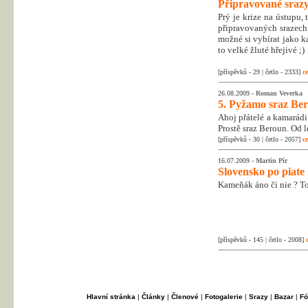
Připravované srazy
Prý je krize na ústupu,
připravovaných srazech 
možné si vybírat jako ka
to velké žluté hřejivé ;)
[příspěvků - 29 | četlo - 2333]
ce
26.08.2009 -
Roman Veverka
5. Pyžamo sraz Be
Ahoj přátelé a kamarádi
Prostě sraz Beroun. Od l
[příspěvků - 30 | četlo - 2057]
ce
16.07.2009 -
Martin Pír
Slovensko po piate .
Kameňák áno či nie ? To
[příspěvků - 145 | četlo - 2008]
Hlavní stránka
|
Články
|
Členové
|
Fotogalerie
|
Srazy
|
Bazar
|
Fó