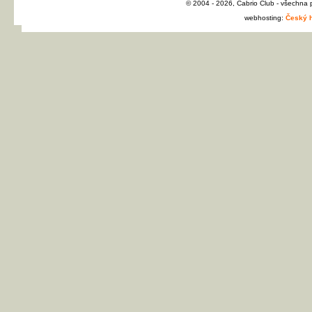
© 2004 - 2026, Cabrio Club - všechna
webhosting:
Český h