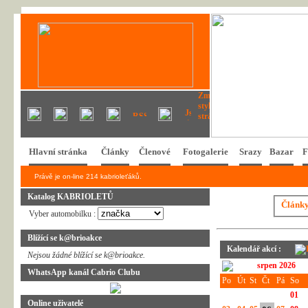
Hlavní stránka
Články
Členové
Fotogalerie
Srazy
Bazar
F
Právě je on-line 214 kabrioleťáků.
Katalog KABRIOLETŮ
Článk
Vyber automobilku :
Blížící se k@brioakce
Kalendář akcí :
Nejsou žádné blížící se k@brioakce.
srpen 2026
WhatsApp kanál Cabrio Clubu
Po
Út
St
Čt
Pá
So
01
Online uživatelé