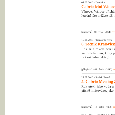
05.07.2010 -
Deninka
Cabrio letní Vánoc
Vánoce, Vánoce přicház
letošní léto můžete těši
[příspěvků - 9 | četlo - 2061]
cel
16.06.2010 -
Tomáš Tureček
6. ročník Královic
Rok se s rokem sešel 
kabrioletů. Sraz, který
říci základní fakta ;)
[příspěvků - 46 | četlo - 2012]
ce
26.05.2010 -
Radek Beneš
5. Cabrio Meeting 
Rok utekl jako voda a 
přísně limitováno, jako 
[příspěvků - 13 | četlo - 1968]
ce
31.03.2010 -
Deninka a dědeč