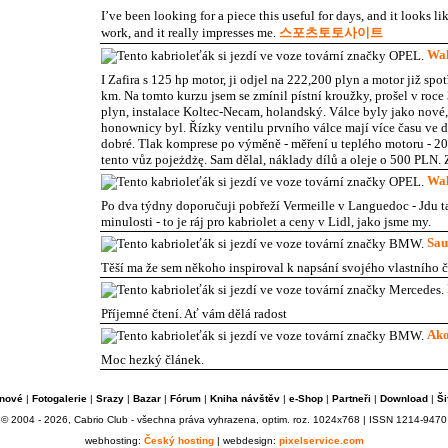
I’ve been looking for a piece this useful for days, and it looks 
work, and it really impresses me.
스포츠토토사이트
Wa
I Zafira s 125 hp motor, ji odjel na 222,200 plyn a motor již spo
km. Na tomto kurzu jsem se zmínil pístní kroužky, prošel v roce
plyn, instalace Koltec-Necam, holandský. Válce byly jako nové,
honownicy byl. Řízky ventilu prvního válce mají více času ve
dobré. Tlak komprese po výměně - měření u teplého motoru - 20
tento vůz pojeżdżę. Sam dělal, náklady dílů a oleje o 500 PLN.
Wa
Po dva týdny doporučuji pobřeží Vermeille v Languedoc - Jdu ta
minulosti - to je ráj pro kabriolet a ceny v Lidl, jako jsme my.
Sau
Těší ma že sem někoho inspiroval k napsání svojého vlastního 
Příjemné čtení. Ať vám dělá radost
Ako
Moc hezký článek.
nové
|
Fotogalerie
|
Srazy
|
Bazar
|
Fórum
|
Kniha návštěv
|
e-Shop
|
Partneři
|
Download
|
Ši
© 2004 - 2026, Cabrio Club - všechna práva vyhrazena, optim. roz. 1024x768 | ISSN 1214-9470
webhosting:
Český hosting
| webdesign:
pixelservice.com