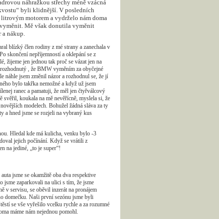
u hadrovou náhražkou střechy méně vzácná
kvostu“ byli klidnější. V posledních
 litrovým motorem a vydrželo nám doma
ej vyměnit. Mě však donutila vyměnit
r a nákup.
ral blízký člen rodiny z mé strany a zanechala v
 Po skončení nepříjemností a oklepání se z
, žijeme jen jednou tak proč se vázat jen na
řka rozhodnutý , že BMW vyměním za obyčejné
le náhle jsem změnil názor a rozhodnul se, že jí
ušného bylo takřka nemožné a když už jsem
lenej ranec a pamatuji, že měl jen čtyřválcový
svěřil, koukala na mě nevěřícně, myslela si, že
v novějších modelech. Bohužel žádná sláva za ty
y a hned jsme se rozjeli na vybraný kus
hou. Hledal kde má kulicha, venku bylo -3
val jejich počínání. Když se vrátili z
en na jediné, „to je super“!
auta jsme se okamžitě oba dva respektive
o jsme zaparkovali na ulici s tím, že jsme
ě v servisu, se oběvil inzerát na pronájem
ého domečku. Naši první sezónu jsme byli
ěstí se vše vyřešilo vcelku rychle a za rozumné
co doma máme nám nejednou pomohl.