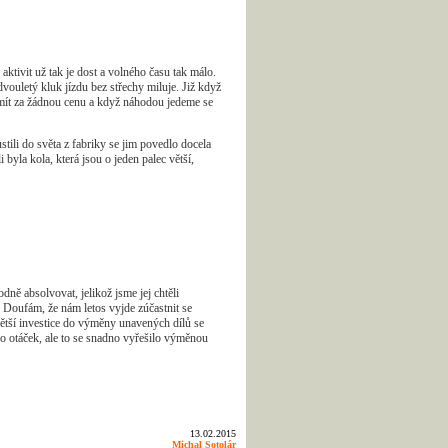
aktivit už tak je dost a volného času tak málo.
dvouletý kluk jízdu bez střechy miluje. Již když
 mít za žádnou cenu a když náhodou jedeme se
stili do světa z fabriky se jim povedlo docela
byla kola, která jsou o jeden palec větší,
ně absolvovat, jelikož jsme jej chtěli
 Doufám, že nám letos vyjde zúčastnit se
větší investice do výměny unavených dílů se
o otáček, ale to se snadno vyřešilo výměnou
13.02.2015
Michal Sotolár