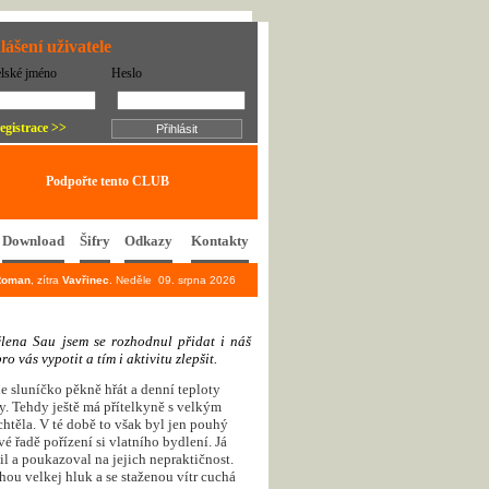
lášení uživatele
elské jméno
Heslo
egistrace >>
Podpořte tento CLUB
Download
Šifry
Odkazy
Kontakty
Roman
, zítra
Vavřinec
. Neděle 09. srpna 2026
č
l
e
n
a
S
a
u
j
s
e
m
s
e
r
o
z
h
o
d
n
u
l
p
ř
i
d
a
t
i
n
á
š
p
r
o
v
á
s
v
y
p
o
t
i
t
a
t
í
m
i
a
k
t
i
v
i
t
u
z
l
e
p
š
i
t
.
 sluníčko pěkně hřát a denní teploty
hy. Tehdy ještě má přítelkyně s velkým
htěla. V té době to však byl jen pouhý
vé řadě pořízení si vlatního bydlení. Já
il a poukazoval na jejich nepraktičnost.
chou velkej hluk a se staženou vítr cuchá