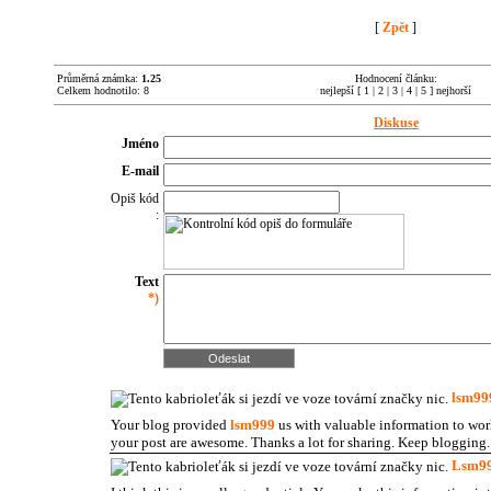
[
Zpět
]
Průměrná známka:
1.25
Hodnocení článku:
Celkem hodnotilo: 8
nejlepší [ 1 | 2 | 3 | 4 | 5 ] nejhorší
Diskuse
Jméno
E-mail
Opiš kód
:
Text
*)
lsm99
Your blog provided
lsm999
us with valuable information to wor
your post are awesome. Thanks a lot for sharing. Keep blogging.
Lsm9