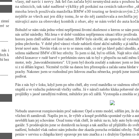
vlasy, mě navíc i nervy. Jak šel čas začala býti nesmyslná auta s pouho
na silnicích, tak také nadšené výkřiky při potkání na cestách takového „s
mnoha letech používala manželka BMW e30 touring se šestivácovým 2,5
nejdéle ze všech aut jen díky tomu, že se do něj zamilovala a nechtěla j
 zimní
stávající auto za obrovskej kombík z obav, aby se nám vešel do auta kočá
eré se
Bohužel se nám stala jedna velmi nepříjemná životní zkušenost o kterou se nám posta
nás určité následky. Má žena v té době vzniklou nepříjemnou situaci těžce prožívala.
hororu jsem chtěl udělat své ženě radost. BMW bylo skvělé, ale opravdu už vysloužilé
-------
jednu plechovku. V době před vánoci všude nabízeli různé akční nabídky a já tak
levné nové auto. Nevím však co se to se mnou stalo, co mě po hlavě palicí uhodilo, a
 nás i
seženu nádherné BMW e30 bez střechy. To jsem si dal, byl to oříšek. Najít něco sl
třech k
oběvil krasavce v rudé barvě v perfektním stavu tak to byl v přepočtu na naší měnu ší
bí bez
motor, tedy „baworakbezmotoru“. Už jsem byl docela zoufalý a nakonec jsem se ženě 
si z ní dělám legraci. Nicméně rychle na danou hru přistoupila a začala sama hledat 
prachy. Nakonec jsem se rozhodnul pro lidovou značku německa, projeli jsme inzerát
-------
podívat.
Pán z nás byl v šoku, když jsem po něm chtěl, aby svezl manželku se staženou střec
stupňů a ve vzduchu poletovali vločky sněhu. Já v náruči našeho kluka pobaveně sledo
projíždky s jasně zarudlými tvářemi, měnželce jen oči zářili. Vystoupila a zmohla se j
Nebudu unavovat rozepisováním proč nakonec Opel a tento model, sdělím jen, že do 
všichni tři zamilovali. Napíšu jen to, že výběr a koupě proběhla spontáně rychle a aut
nevěděli kam jej schováme. Osud tomu však chtěl, že měsíc na to, kdy auto bylo stejn
garáže. S prodávajícím jsme se domluvili na koupi a tak autíčko už přijíždělo do sv
nadšení, bohužel však radost nám jednoho dne zkazila porucha ovládání střechy. Našt
peníze v servisu u chlapíka který opravuje jen tuto značku a i s druhým Opelem 