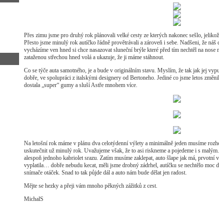
Přes zimu jsme pro druhý rok plánovali velké cesty ze kterých nakonec sešlo, jelikož 
Přesto jsme minulý rok autíčko řádně provětrávali a zároveň i sebe. Nadšeni, že náš 
vycházíme ven hned si chce nasazovat sluneční brýle které před tím nechtěl na nose
zataženou střechou hned volá a ukazuje, že ji máme stáhnout.
Co se týče auta samotného, je a bude v originálním stavu. Myslím, že tak jak jej vypu
dobře, ve spolupráci z italskými designery od Bertoneho. Jediné co jsme letos změnili 
dostala „super“ gumy a sluší Astře mnohem více.
Na letošní rok máme v plánu dva celotýdenní výlety a minimálně jeden musíme rozhod
uskutečnit už minulý rok. Uvažujeme však, že to asi riskneme a pojedeme i s malým.
alespoň jednoho kabriolet srazu. Zatím musíme zaklepat, auto šlape jak má, prvotní 
vyplatila… dobře nebudu kecat, měli jsme drobný zádrhel, autíčku se nechtělo moc d
snímače otáček. Snad to tak půjde dál a auto nám bude dělat jen radost.
Mějte se hezky a přeji vám mnoho pěkných zážitků z cest.
MichalS