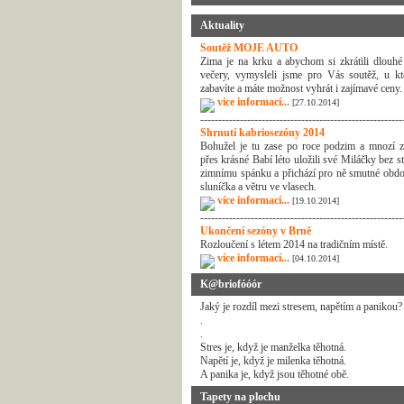
Aktuality
Soutěž MOJE AUTO
Zima je na krku a abychom si zkrátili dlouhé
večery, vymysleli jsme pro Vás soutěž, u kt
zabavíte a máte možnost vyhrát i zajímavé ceny.
více informací...
[27.10.2014]
--------------------------------------------------------
Shrnutí kabriosezóny 2014
Bohužel je tu zase po roce podzim a mnozí z
přes krásné Babí léto uložili své Miláčky bez s
zimnímu spánku a přichází pro ně smutné obdo
sluníčka a větru ve vlasech.
více informací...
[19.10.2014]
--------------------------------------------------------
Ukončení sezóny v Brně
Rozloučení s létem 2014 na tradičním místě.
více informací...
[04.10.2014]
K@briofóóór
Jaký je rozdíl mezi stresem, napětím a panikou?
.
.
Stres je, když je manželka těhotná.
Napětí je, když je milenka těhotná.
A panika je, když jsou těhotné obě.
Tapety na plochu