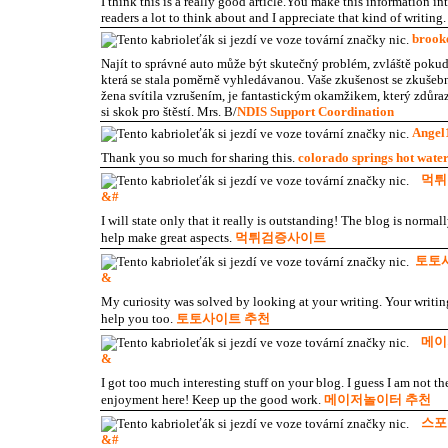
I think this is a really good article.You make this information 
readers a lot to think about and I appreciate that kind of writing
brook
Najít to správné auto může být skutečný problém, zvláště pokud 
která se stala poměrně vyhledávanou. Vaše zkušenost se zkušebn
žena svítila vzrušením, je fantastickým okamžikem, který zdůraz
si skok pro štěstí. Mrs. B/
NDIS Support Coordination
Angel
Thank you so much for sharing this.
colorado springs hot water
먹튀
&#
I will state only that it really is outstanding! The blog is normall
help make great aspects.
먹튀검증사이트
토토
&
My curiosity was solved by looking at your writing. Your writing
help you too.
토토사이트 추천
메이
&
I got too much interesting stuff on your blog. I guess I am not t
enjoyment here! Keep up the good work.
메이저놀이터 추천
스포
&#