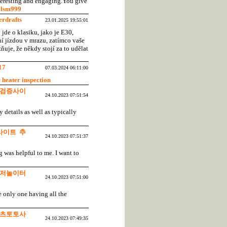
interesting and engaging.You give
.
lsm999
erdrafts
23.01.2025 19:55:01
jde o klasiku, jako je E30,
í jízdou v mrazu, zatímco vaše
ňuje, že někdy stojí za to udělat
17
07.03.2024 06:11:00
 heater inspection
검증사이
24.10.2023 07:51:54
y details as well as typically
사이트 추
24.10.2023 07:51:37
 was helpful to me. I want to
저놀이터
24.10.2023 07:51:00
he only one having all the
츠토토사
24.10.2023 07:49:35