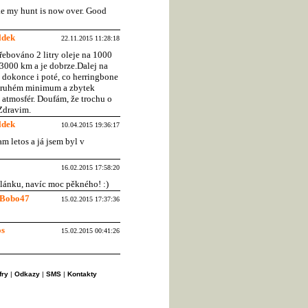
like my hunt is now over. Good
ldek
22.11.2015 11:28:18
třebováno 2 litry oleje na 1000
 3000 km a je dobrze.Dalej na
 dokonce i poté, co herringbone
 druhém minimum a zbytek
 atmosfér. Doufám, že trochu o
 Zdravim.
ldek
10.04.2015 19:36:17
m letos a já jsem byl v
16.02.2015 17:58:20
článku, navíc moc pěkného! :)
Bobo47
15.02.2015 17:37:36
s
15.02.2015 00:41:26
fry
|
Odkazy
|
SMS
|
Kontakty