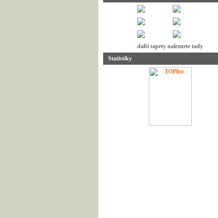
další tapety naleznete tady
Statistiky