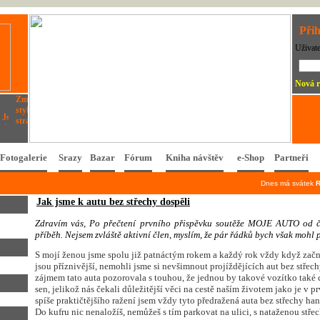
Přih
Uživat
Nová r
Fotogalerie
Srazy
Bazar
Fórum
Kniha návštěv
e-Shop
Partneři
Dnes má svátek
Jak jsme k autu bez střechy dospěli
Z
d
r
a
v
í
m
v
á
s
,
P
o
p
ř
e
č
t
e
n
í
p
r
v
n
í
h
o
p
ř
i
s
p
ě
v
k
u
s
o
u
t
ě
ž
e
M
O
J
E
A
U
T
O
o
d
p
ř
í
b
ě
h
.
N
e
j
s
e
m
z
v
l
á
š
t
ě
a
k
t
i
v
n
í
č
l
e
n
,
m
y
s
l
í
m
,
ž
e
p
á
r
ř
á
d
k
ů
b
y
c
h
v
š
a
k
m
o
h
l
S mojí ženou jsme spolu již patnáctým rokem a každý rok vždy když začne
jsou příznivější, nemohli jsme si nevšimnout projíždějících aut bez střec
zájmem tato auta pozorovala s touhou, že jednou by takové vozítko také c
sen, jelikož nás čekali důležitější věci na cestě naším životem jako je v pr
spíše praktičtějšího ražení jsem vždy tyto předražená auta bez střechy han
Do kufru nic nenaložíš, nemůžeš s tím parkovat na ulici, s nataženou stře