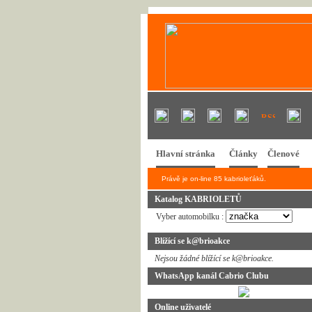
Hlavní stránka
Články
Členové
Právě je on-line 85 kabrioleťáků.
Katalog KABRIOLETŮ
Vyber automobilku :
Blížící se k@brioakce
Nejsou žádné blížící se k@brioakce.
WhatsApp kanál Cabrio Clubu
Online uživatelé