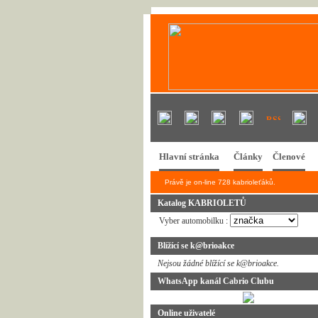
Hlavní stránka
Články
Členové
Právě je on-line 728 kabrioleťáků.
Katalog KABRIOLETŮ
Vyber automobilku :
Blížící se k@brioakce
Nejsou žádné blížící se k@brioakce.
WhatsApp kanál Cabrio Clubu
Online uživatelé