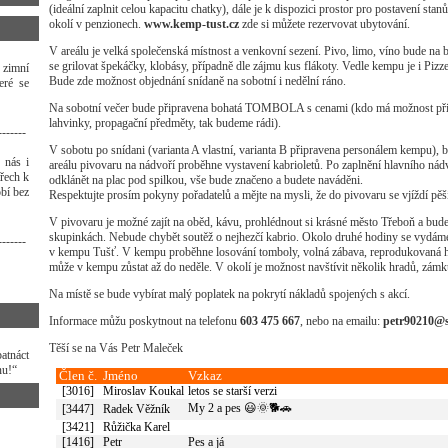
(ideální zaplnit celou kapacitu chatky), dále je k dispozici prostor pro postavení st
okolí v penzionech.
www.kemp-tust.cz
zde si můžete rezervovat ubytování.
V areálu je velká společenská místnost a venkovní sezení. Pivo, limo, víno bude na ba
se grilovat špekáčky, klobásy, případně dle zájmu kus flákoty. Vedle kempu je i Pizz
 zimní
Bude zde možnost objednání snídaně na sobotní i nedělní ráno.
eré se
Na sobotní večer bude připravena bohatá TOMBOLA s cenami (kdo má možnost přivé
lahvinky, propagační předměty, tak budeme rádi).
-------
V sobotu po snídani (varianta A vlastní, varianta B připravena personálem kempu),
 nás i
areálu pivovaru na nádvoří proběhne vystavení kabrioletů. Po zaplnění hlavního nád
třech k
odklánět na plac pod spilkou, vše bude značeno a budete naváděni.
bí bez
Respektujte prosím pokyny pořadatelů a mějte na mysli, že do pivovaru se vjíždí pěší
V pivovaru je možné zajít na oběd, kávu, prohlédnout si krásné město Třeboň a bud
skupinkách. Nebude chybět soutěž o nejhezčí kabrio. Okolo druhé hodiny se vydáme 
-------
v kempu Tušť. V kempu proběhne losování tomboly, volná zábava, reprodukovaná hu
může v kempu zůstat až do neděle. V okolí je možnost navštívit několik hradů, zámků
Na místě se bude vybírat malý poplatek na pokrytí nákladů spojených s akcí.
Informace můžu poskytnout na telefonu
603 475 667
, nebo na emailu:
petr90210@
Těší se na Vás Petr Maleček
atnáct
nu!“
Člen č.
Jméno
Vzkaz
[3016]
Miroslav Koukal
letos se starší verzi
My 2 a pes 😃🌞🐕🚗
[3447]
Radek Věžník
[3421]
Růžička Karel
[1416]
Petr
Pes a já