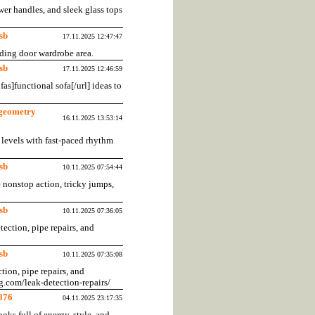
wer handles, and sleek glass tops
sb
17.11.2025 12:47:47
iding door wardrobe area.
sb
17.11.2025 12:46:59
as]functional sofa[/url] ideas to
geometry
16.11.2025 13:53:14
levels with fast-paced rhythm
sb
10.11.2025 07:54:44
 nonstop action, tricky jumps,
sb
10.11.2025 07:36:05
tection, pipe repairs, and
sb
10.11.2025 07:35:08
tion, pipe repairs, and
.com/leak-detection-repairs/
876
04.11.2025 23:17:35
ks full of energy, style, and