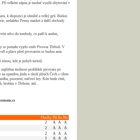
anů. Při velkém zájmu je možné využít ubytování v
ru, k dispozici je ohniště a velký gril. Budou
erie, nedaleko Penny market a další obchody.
zt něco do tomboly, co patří k autům,
 by se pomalu vyjelo směr Pivovar Třeboň. V
voří a placu před pivovarem se budou auta
 zónou, kde je pohyb turistů.
e zajištěna možnost prohlídek pivovaru po
na spanilou jízdu o okolí jižních Čech s cílem
dba, posezení, míčové hry. Kdo bude chtít,
, hrobku v Třeboni, atd...
seznam.cz
Osoby
Pá
So
Ne
2
A
A
A
2
A
A
A
2
A
A
A
1
A
A
A