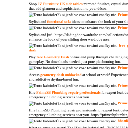
Shop
JZ Furniture UK side tables
mirrored finishes, crystal dra
that add glamour and sophistication to your décor.
Prime
Stylish and
functional sofa
ideas to enhance the look of your sl
Prime
Stylish and [url=https://slidingdoorwardrobe.com/collections/sof
enhance the look of your sliding door wardrobe area.
free 
dash
Play
free Geometry Dash
online and jump through challenging 
gameplay. No downloads needed, just pure platforming fun.
Prime
Access
geometry dash unblocked
at school or work! Experience
and addictive rhythm-based fun.
Prime
Hire
PrimeSB Plumbing repair professionals
for expert leak de
emergency plumbing services near you.
Prime
Hire PrimeSB Plumbing repair professionals for expert leak detec
emergency plumbing services near you. https://primesbplumbing
bhatti
What an amazing event! The “Setkání kabrioletů - Tušť 2023” loo