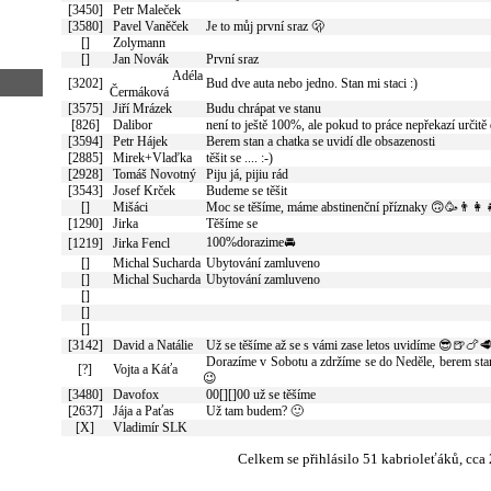
[3450]
Petr Maleček
[3580]
Pavel Vaněček
Je to můj první sraz 🫢
[]
Zolymann
[]
Jan Novák
První sraz
Adéla
[3202]
Bud dve auta nebo jedno. Stan mi staci :)
Čermáková
[3575]
Jiří Mrázek
Budu chrápat ve stanu
[826]
Dalibor
není to ještě 100%, ale pokud to práce nepřekazí určitě
[3594]
Petr Hájek
Berem stan a chatka se uvidí dle obsazenosti
[2885]
Mirek+Vlaďka
těšit se .... :-)
[2928]
Tomáš Novotný
Piju já, pijiu rád
[3543]
Josef Krček
Budeme se těšit
[]
Mišáci
Moc se těšíme, máme abstinenční příznaky 🙃🥳👨‍👩‍
[1290]
Jirka
Těšíme se
100%dorazime🚘
[1219]
Jirka Fencl
[]
Michal Sucharda
Ubytování zamluveno
[]
Michal Sucharda
Ubytování zamluveno
[]
[]
[]
[3142]
David a Natálie
Už se těšíme až se s vámi zase letos uvidíme 😎🍺🍗
Dorazíme v Sobotu a zdržíme se do Neděle, berem s
[?]
Vojta a Káťa
😉
[3480]
Davofox
00[][]00 už se těšíme
[2637]
Jája a Paťas
Už tam budem? 🙂
[X]
Vladimír SLK
Celkem se přihlásilo 51 kabrioleťáků, cca 