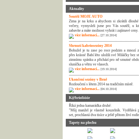
Aktuality
Soutěž MOJE AUTO
Zima je na krku a abychom si zkrátili dlouhé
večery, vymysleli jsme pro Vás soutěž, u kt
zabavíte a máte možnost vyhrát i zajímavé ceny.
více informací...
[27.10.2014]
--------------------------------------------------------
Shrnutí kabriosezóny 2014
Bohužel je tu zase po roce podzim a mnozí z
přes krásné Babí léto uložili své Miláčky bez s
zimnímu spánku a přichází pro ně smutné obdo
sluníčka a větru ve vlasech.
více informací...
[19.10.2014]
--------------------------------------------------------
Ukončení sezóny v Brně
Rozloučení s létem 2014 na tradičním místě.
více informací...
[04.10.2014]
K@briofóóór
Říká jedna kamarádka druhé:
"Můj manžel je vlastně kouzelník. Vydělává p
set, prochlastá dva tisíce a ještě přitom živí rodi
Tapety na plochu