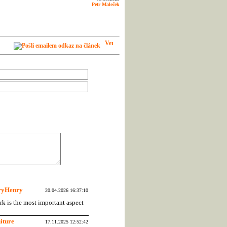
Petr Maleček
ryHenry
20.04.2026 16:37:10
ork is the most important aspect
niture
17.11.2025 12:52:42