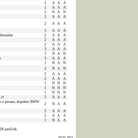
2
A
A
A
1
A
A
A
2
N
A
N
2
A
A
A
2
A
A
A
1
A
A
A
 dorazíme
2
A
A
A
2
A
A
A
2
A
A
A
3
A
A
A
2
N
A
N
👧
3
A
A
A
2
N
A
N
2
N
A
N
2
A
A
A
2
A
A
A
1
N
N
N
1
N
N
N
1
N
N
N
🎶
2
A
A
A
tan a pesana, dojedem BMW
2
N
A
A
2
A
A
A
2
A
A
A
1
N
A
A
28 autíček.
09.05.2023