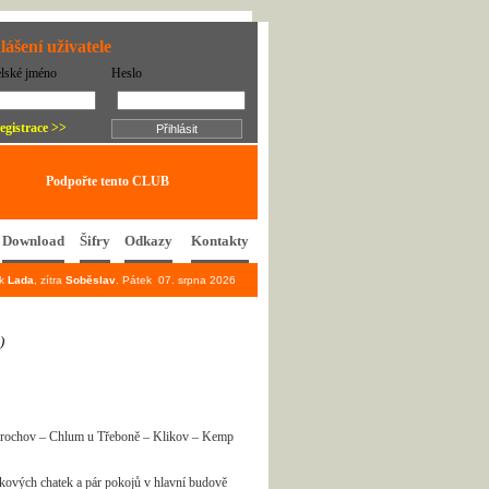
lášení uživatele
elské jméno
Heslo
egistrace >>
Podpořte tento CLUB
Download
Šifry
Odkazy
Kontakty
ek
Lada
, zítra
Soběslav
. Pátek 07. srpna 2026
)
 Mirochov – Chlum u Třeboně – Klikov – Kemp
žkových chatek a pár pokojů v hlavní budově