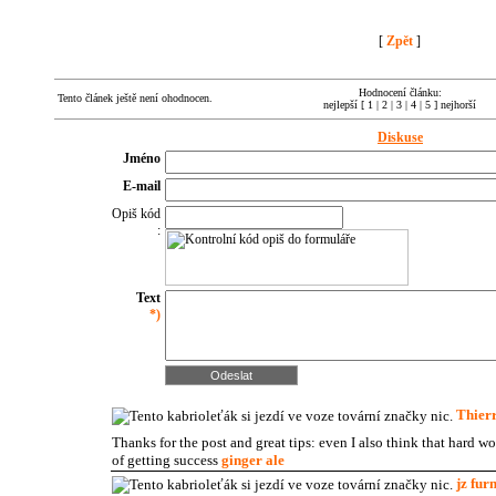
[
Zpět
]
Hodnocení článku:
Tento článek ještě není ohodnocen.
nejlepší [ 1 | 2 | 3 | 4 | 5 ] nejhorší
Diskuse
Jméno
E-mail
Opiš kód
:
Text
*)
Thier
Thanks for the post and great tips: even I also think that hard w
of getting success
ginger ale
jz fur