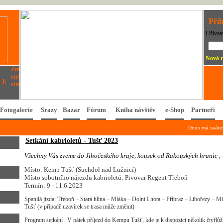
Přih
Uživat
Nová r
Fotogalerie
Srazy
Bazar
Fórum
Kniha návštěv
e-Shop
Partneři
Dnes má svát
Setkání kabrioletů - Tušť 2023
V
š
e
c
h
n
y
V
á
s
z
v
e
m
e
d
o
J
i
h
o
č
e
s
k
é
h
o
k
r
a
j
e
,
k
o
u
s
e
k
o
d
R
a
k
o
u
s
k
ý
c
h
h
r
a
n
i
c
;
-
Místo: Kemp Tušť (Suchdol nad Lužnicí)
Místo sobotního nájezdu kabrioletů: Pivovar Regent Třeboň
Termín: 9 - 11.6.2023
Spanilá jízda: Třeboň – Stará hlína – Mláka – Dolní Lhota – Příbraz – Libořezy –
Tušť (v případě uzavírek se trasa může změnit)
Program setkání : V pátek příjezd do Kempu Tušť, kde je k dispozici několik čtyřlů