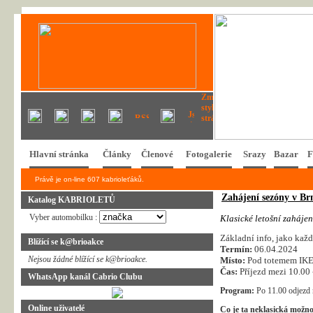
Hlavní stránka
Články
Členové
Fotogalerie
Srazy
Bazar
F
Právě je on-line 607 kabrioleťáků.
Zahájení sezóny v Br
Katalog KABRIOLETŮ
Vyber automobilku :
K
l
a
s
i
c
k
é
l
e
t
o
š
n
í
z
a
h
á
j
e
n
Základní info, jako každ
Blížící se k@brioakce
Termín:
06.04.2024
Nejsou žádné blížící se k@brioakce.
Místo:
Pod totemem IK
Čas:
Příjezd mezi 10.00 
WhatsApp kanál Cabrio Clubu
Program:
Po 11.00 odjezd n
Online uživatelé
Co je ta neklasická možno