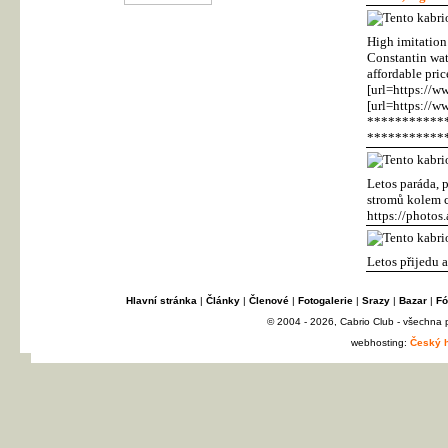
High imitation
Constantin wat
affordable pr
[url=https://w
[url=https://
***********
***********
Letos paráda, p
stromů kolem ce
https://phot
Letos přijedu a
Hlavní stránka
|
Články
|
Členové
|
Fotogalerie
|
Srazy
|
Bazar
|
Fó
© 2004 - 2026, Cabrio Club - všechna
webhosting:
Český h