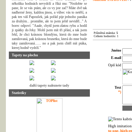
několika hodinách nevydrží a říká mu: "Nezlobte se
pane, že se vás ptám, ale co vy jste zač? Máte dvě tak
nadherné ženy, každou jinou, a vůbec vás to netěší, a
pak ten váš Papoušek, jak pořád pije jednoho panáka
za druhým... promiňte, ale to jsem ještě neviděl..." A
borec odpoví: "Aaale, chytil jsem zlatou rybu a hodil
ji zpátky do řeky. Mohl jsem mít tři přání, a tak jsem
Průměrná známka:
5
řekl, že chci krásnou blondýnu, která do mne bude
Celkem hodnotilo: 1
zamilovaná, pak krásnou brunetku, která do mne bude
taky zamilovaná....... no a pak jsem chtěl mít ptáka,
kterej hodně vydrží."
Jméno
Tapety na plochu
E-mail
Opiš kód
:
další tapety naleznete tady
Text
*)
Statistiky
High imitatio
to-one, high-e