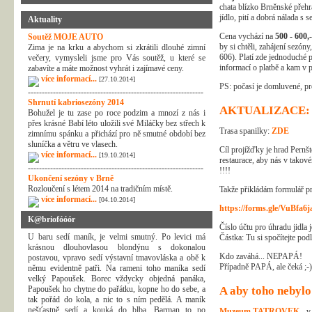
chata blízko Brněnské přehr
jídlo, pití a dobrá nálada s
Aktuality
Cena vychází na
500 - 600,
Soutěž MOJE AUTO
by si chtěli, zahájení sezón
Zima je na krku a abychom si zkrátili dlouhé zimní
606). Platí zde jednoduché p
večery, vymysleli jsme pro Vás soutěž, u které se
informací o platbě a kam v p
zabavíte a máte možnost vyhrát i zajímavé ceny.
více informací...
[27.10.2014]
PS: počasí je domluvené, pr
---------------------------------------------------------------
Shrnutí kabriosezóny 2014
AKTUALIZACE:
Bohužel je tu zase po roce podzim a mnozí z nás i
přes krásné Babí léto uložili své Miláčky bez střech k
Trasa spanilky:
ZDE
zimnímu spánku a přichází pro ně smutné období bez
sluníčka a větru ve vlasech.
Cíl projížďky je hrad Pernš
více informací...
[19.10.2014]
restaurace, aby nás v takov
---------------------------------------------------------------
!!!!
Ukončení sezóny v Brně
Rozloučení s létem 2014 na tradičním místě.
Takže přikládám formulář pro
více informací...
[04.10.2014]
https://forms.gle/VuBfa
K@briofóóór
Číslo účtu pro úhradu jidla 
U baru sedí maník, je velmi smutný. Po levici má
Částka: Tu si spočítejte podl
krásnou dlouhovlasou blondýnu s dokonalou
Kdo zaváhá... NEPAPÁ!
postavou, vpravo sedí výstavní tmavovláska a obě k
Případně PAPÁ, ale čeká ;-)
němu evidentně patři. Na rameni toho maníka sedí
velký Papoušek. Borec vždycky objedná panáka,
Papoušek ho chytne do pařátku, kopne ho do sebe, a
A aby toho nebylo
tak pořád do kola, a nic to s ním pedělá. A maník
nešťastně sedí a kouká do blba. Barman to po
Muzeum TATROVEK
- v