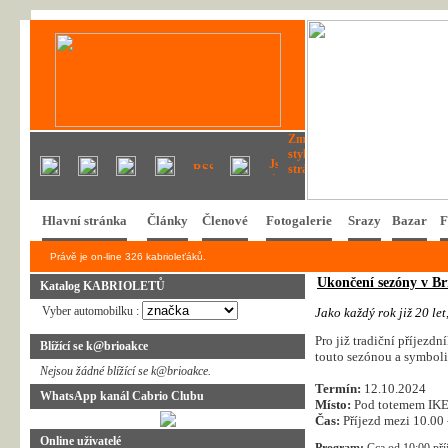
Hlavní stránka
Články
Členové
Fotogalerie
Srazy
Bazar
F
Právě je on-line 326 kabrioleťáků.
Ukončení sezóny v Br
Katalog KABRIOLETŮ
Vyber automobilku :
J
a
k
o
k
a
ž
d
ý
r
o
k
j
i
ž
2
0
l
e
t
Pro již tradiční příjezdn
Blížící se k@brioakce
touto sezónou a symbolic
Nejsou žádné blížící se k@brioakce.
Termín:
12.10.2024
WhatsApp kanál Cabrio Clubu
Místo:
Pod totemem IK
Čas:
Příjezd mezi 10.00 
Online uživatelé