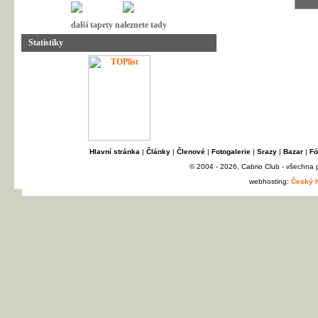
další tapety naleznete tady
Statistiky
Hlavní stránka
|
Články
|
Členové
|
Fotogalerie
|
Srazy
|
Bazar
|
Fó
© 2004 - 2026, Cabrio Club - všechna
webhosting:
Český h