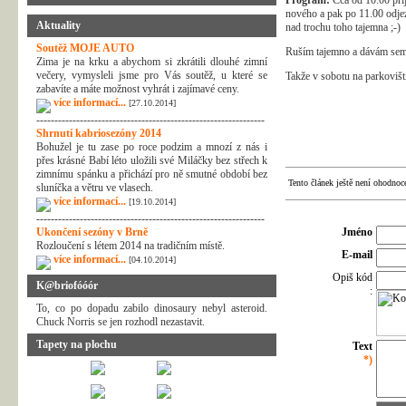
Program:
Cca od 10:00 příj
nového a pak po 11.00 odjez
Aktuality
nad trochu toho tajemna ;-)
Soutěž MOJE AUTO
Ruším tajemno a dávám sem
Zima je na krku a abychom si zkrátili dlouhé zimní
večery, vymysleli jsme pro Vás soutěž, u které se
Takže v sobotu na parkoviš
zabavíte a máte možnost vyhrát i zajímavé ceny.
více informací...
[27.10.2014]
---------------------------------------------------------------
Shrnutí kabriosezóny 2014
Bohužel je tu zase po roce podzim a mnozí z nás i
přes krásné Babí léto uložili své Miláčky bez střech k
zimnímu spánku a přichází pro ně smutné období bez
Tento článek ještě není ohodnoc
sluníčka a větru ve vlasech.
více informací...
[19.10.2014]
---------------------------------------------------------------
Ukončení sezóny v Brně
Jméno
Rozloučení s létem 2014 na tradičním místě.
E-mail
více informací...
[04.10.2014]
Opiš kód
K@briofóóór
:
To, co po dopadu zabilo dinosaury nebyl asteroid.
Chuck Norris se jen rozhodl nezastavit.
Tapety na plochu
Text
*)