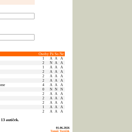
Osoby
Pá
So
Ne
1
A
A
A
2
N
A
A
1
A
A
A
2
A
A
A
2
A
A
A
2
A
A
A
Tome
4
A
A
A
0
N
N
N
2
A
A
A
2
A
A
A
2
A
A
A
1
A
A
A
2
A
A
A
 13 autíček.
01.06.2026
Tomáš Tureček