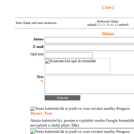
[
Zpět
]
Hodnocení článku:
Tento článek ještě není ohodnocen.
nejlepší [ 1 | 2 | 3 | 4 | 5 ] nejhorší
Diskuse
Jméno
E-mail
Opiš kód
:
Text
*)
Master_Tom
Ahojte kabrioleťáci, prosím o vyplnění onoho Google formuláře.
nevyplnili a chtějí přijet. Díky