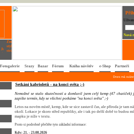
Přih
Uživat
Nová r
Fotogalerie
Srazy
Bazar
Fórum
Kniha návštěv
e-Shop
Partneři
Dnes má svát
Setkání kabrioletů - na konci světa ;-)
N
e
m
o
ž
n
é
s
e
s
t
a
l
o
s
k
u
t
e
č
n
o
s
t
í
a
d
o
m
l
u
v
i
l
j
s
e
m
c
e
l
ý
k
e
m
p
(
4
7
c
h
a
t
i
č
e
k
)
z
a
p
i
š
t
e
t
e
r
m
í
n
,
k
d
y
s
e
v
š
i
c
h
n
i
p
o
t
k
á
m
e
"
n
a
k
o
n
c
i
s
v
ě
t
a
"
;
-
)
Letos na novém místě, kemp, kde se sice zastavil čas, ale příroda je tam 
okolí. Lokace je skoro střed republiky, ale i tak po delší době to budou m
mapku je níže v textu.
Proto si podrobně přečtěte tyto základní informace:
Kdy: 21. - 23.08.2026