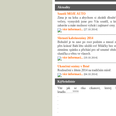
Aktuality
Soutěž MOJE AUTO
Zima je na krku a abychom si zkrátili dlouhé
večery, vymysleli jsme pro Vás soutěž, u kt
zabavíte a máte možnost vyhrát i zajímavé ceny.
více informací...
[27.10.2014]
--------------------------------------------------------
Shrnutí kabriosezóny 2014
Bohužel je tu zase po roce podzim a mnozí z
přes krásné Babí léto uložili své Miláčky bez s
zimnímu spánku a přichází pro ně smutné obdo
sluníčka a větru ve vlasech.
více informací...
[19.10.2014]
--------------------------------------------------------
Ukončení sezóny v Brně
Rozloučení s létem 2014 na tradičním místě.
více informací...
[04.10.2014]
K@briofóóór
Vite jak se rika cikanovi, kterej \"r
letadlo.........????!
.
.
.
.
.
.