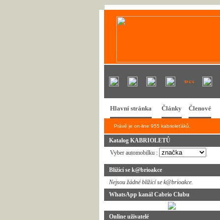
Hlavní stránka
Články
Členové
Právě je on-line 955 kabrioleťáků.
Katalog KABRIOLETŮ
Vyber automobilku :
Blížící se k@brioakce
Nejsou žádné blížící se k@brioakce.
WhatsApp kanál Cabrio Clubu
Online uživatelé