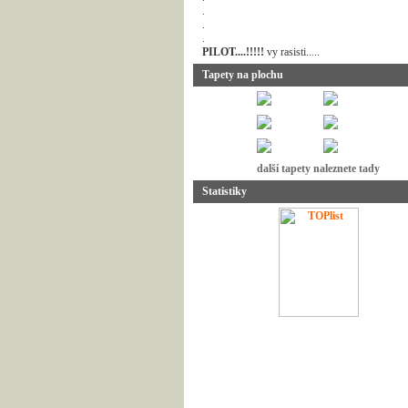
.
.
.
PILOT....!!!!!
vy rasisti.....
Tapety na plochu
další tapety naleznete tady
Statistiky