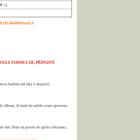
e ;-)
/7X3ZG6k49695uxtGA
OOGLE FORMULÁŘ, PŘÍPADNĚ
kterou budeme mít taky k dispozici.
lo slíbeno, že bude do našeho srazu opravena,
rádi. Dejte mi prosím do zprávy informaci,