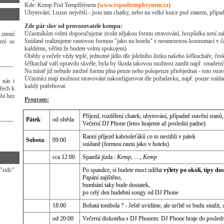
Kde: Kemp Pod Templštýnem (
www.rspodtemplstynem.cz
)
Ubytování: Luxus největší - jsou tam chatky, nebo na velké louce pod stanem, přípa
Zde pár slov od provozovatele kempu:
Účastníkům velmi doporučujeme zvolit nějakou formu stravování, hospůdka není za
 zimní
Snídaně realizujeme rautovou formou "jako na hotelu" s neomezenou konzumací v čase
eré se
každému, věřím že budete velmi spokojeni)
Obědy a večeře vždy teplé, jednotné jídlo dle jídelního lístku našeho šéfkuchaře, čes
šéfkuchař vaří opravdu skvěle, byla by škoda takovou možnost zazdít např. smaže
-------
Na místě již nebude možné formu plná penze nebo polopenze přiobjednat - toto stra
Účastníci mají možnost stravování nakonfigurovat dle požadavku, např. pouze snída
 nás i
každý potřebovat.
třech k
bí bez
Program:
Příjezd, rozdělení chatek, ubytování, případně stavění stanů
Pátek
:
od oběda
-------
Večerní DJ Phone (letos hrajeme až poslední padne).
Ranní příjezd kabrioleťáků co to nestihli v pátek
Sobota
:
09:00
snídaně (formou rautu jako v hotelu)
cca 12:00
Spanilá jízda :
Kemp, ...., Kemp
idi\"
Po spanilce, si budete moci udělat
výlety po okolí, tipy do
Papání zajištěno,
bumbání taky bude dostatek,
po celý den hudební songy od DJ Phone
18:00
Bohatá tombola ? - Ještě uvidíme, ale určitě se budu snažit, 
od 20:00
Večerní diskotéka s DJ Phonem. DJ Phone hraje do posled