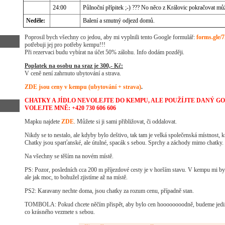
24:00
Půlnoční přípitek ;-) ??? No něco z Královic pokračovat můž
Neděle:
Balení a smutný odjezd domů.
Poprosil bych všechny co jedou, aby mi vyplnili tento Google formulář:
forms.gle
potřebuji jej pro potřeby kempu!!!
Při rezervaci budu vybírat na účet 50% zálohu. Info dodám později.
Poplatek na osobu na sraz je 300,- Kč:
V ceně není zahrnuto ubytování a strava.
ZDE jsou ceny v kempu (ubytování + strava)
.
CHATKY A JÍDLO NEVOLEJTE DO KEMPU, ALE POUŽÍJTE DANÝ G
VOLEJTE MNĚ: +420 730 606 606
Mapku najdete
ZDE
. Můžete si ji sami přibližovat, či oddalovat.
Nikdy se to nestalo, ale kdyby bylo deštivo, tak tam je velká společenská místnost, 
Chatky jsou sparťanské, ale útulné, spacák s sebou. Sprchy a záchody mimo chatky.
Na všechny se těším na novém místě.
PS: Pozor, posledních cca 200 m příjezdové cesty je v horším stavu. V kempu mi by
ale jak moc, to bohužel zjistíme až na místě.
PS2: Karavany nechte doma, jsou chatky za rozum cenu, případně stan.
TOMBOLA: Pokud chcete něčím přispět, aby bylo cen hoooooooodně, budeme jedině 
co krásného vezmete s sebou.