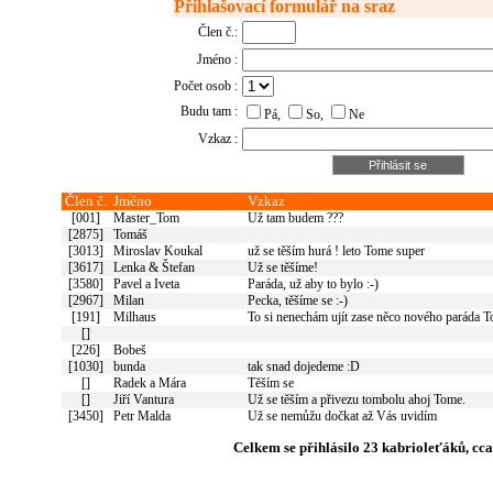
Přihlašovací formulář na sraz
Člen č.:
Jméno :
Počet osob :
Budu tam :
Pá,
So,
Ne
Vzkaz :
Člen č.
Jméno
Vzkaz
[001]
Master_Tom
Už tam budem ???
[2875]
Tomáš
[3013]
Miroslav Koukal
už se těším hurá ! leto Tome super
[3617]
Lenka & Štefan
Už se těšíme!
[3580]
Pavel a Iveta
Paráda, už aby to bylo :-)
[2967]
Milan
Pecka, těšíme se :-)
[191]
Milhaus
To si nenechám ujít zase něco nového paráda 
[]
[226]
Bobeš
[1030]
bunda
tak snad dojedeme :D
[]
Radek a Mára
Těším se
[]
Jiří Vantura
Už se těším a přivezu tombolu ahoj Tome.
[3450]
Petr Malda
Už se nemůžu dočkat až Vás uvidím
Celkem se přihlásilo 23 kabrioleťáků, cca