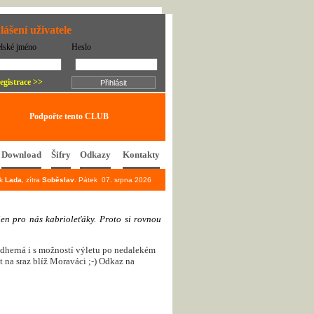
lášení uživatele
elské jméno
Heslo
egistrace >>
Podpořte tento CLUB
Download
Šifry
Odkazy
Kontakty
ek
Lada
, zítra
Soběslav
. Pátek 07. srpna 2026
j
e
n
p
r
o
n
á
s
k
a
b
r
i
o
l
e
ť
á
k
y
.
P
r
o
t
o
s
i
r
o
v
n
o
u
nádherná i s možností výletu po nedalekém
ít na sraz blíž Moraváci ;-) Odkaz na