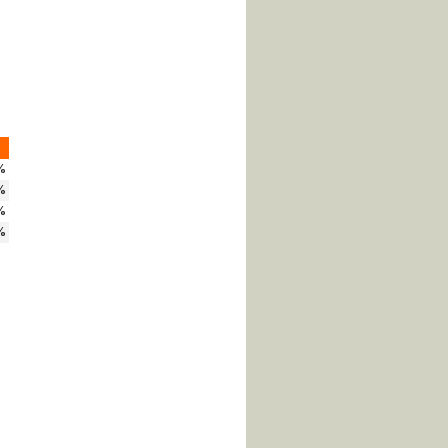
%
%
%
%