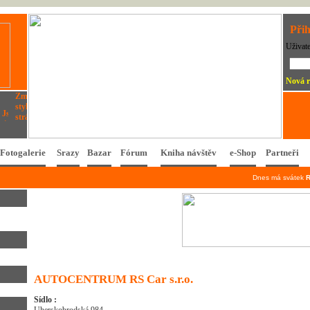
Přih
Uživat
Nová r
Fotogalerie
Srazy
Bazar
Fórum
Kniha návštěv
e-Shop
Partneři
Dnes má svátek
AUTOCENTRUM RS Car s.r.o.
Sídlo :
Uherskobrodská 984