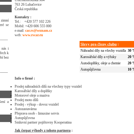
763 26 Luhačovice
Česká republika
Kontakty :
 zimní
Tel.:
+420 577 102 226
eré se
Mobil: +420 606 555 000
e-mail:
car.rs@seznam.cz
web:
www.rscar.eu
-------
Slevy pro členy clubu
:
 nás i
Náhradní díly na všechy vozidla
30 
třech k
Karosářské díly a výfuky
20 
bí bez
Autodoplňky, oleje a chemie
20 
Autopůjčovna
10 
-------
Info o firmě :
Prodej náhradních dílů na všechny typy vozidel
Karosářské díly a doplňky
Motorové oleje a maziva
Prodej moto dílů
šení a
Prodej - výkup - dovoz vozidel
Autozastavárna
Přeprava osob - limusine servis
Autopůjčovna
Smluvní partner pojištovny Kooperatina
Jak čerpat výhody z tohoto partnera
: