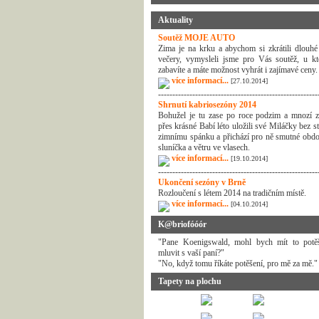
Aktuality
Soutěž MOJE AUTO
Zima je na krku a abychom si zkrátili dlouhé
večery, vymysleli jsme pro Vás soutěž, u kt
zabavíte a máte možnost vyhrát i zajímavé ceny.
více informací...
[27.10.2014]
--------------------------------------------------------
Shrnutí kabriosezóny 2014
Bohužel je tu zase po roce podzim a mnozí z
přes krásné Babí léto uložili své Miláčky bez s
zimnímu spánku a přichází pro ně smutné obdo
sluníčka a větru ve vlasech.
více informací...
[19.10.2014]
--------------------------------------------------------
Ukončení sezóny v Brně
Rozloučení s létem 2014 na tradičním místě.
více informací...
[04.10.2014]
K@briofóóór
"Pane Koenigswald, mohl bych mít to potě
mluvit s vaší paní?"
"No, když tomu říkáte potěšení, pro mě za mě."
Tapety na plochu