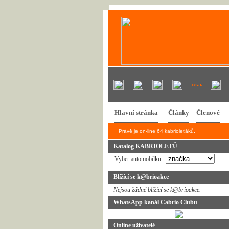
Hlavní stránka
Články
Členové
Právě je on-line 64 kabrioleťáků.
Katalog KABRIOLETŮ
Vyber automobilku :
Blížící se k@brioakce
Nejsou žádné blížící se k@brioakce.
WhatsApp kanál Cabrio Clubu
Online uživatelé