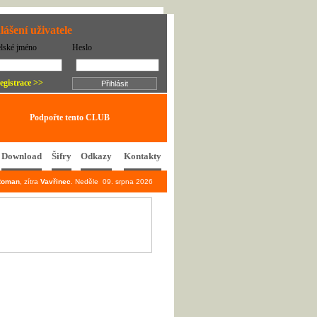
lášení uživatele
elské jméno
Heslo
egistrace >>
Podpořte tento CLUB
Download
Šifry
Odkazy
Kontakty
Roman
, zítra
Vavřinec
. Neděle 09. srpna 2026