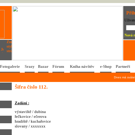
Přih
Uživat
Nová r
Fotogalerie
Srazy
Bazar
Fórum
Kniha návštěv
e-Shop
Partneři
Dnes má svát
Šifra číslo 112.
Zadání :
výstaviště / dubina
řečkovice / ečerova
hradiště / kuchařovice
slovany / xxxxxxx