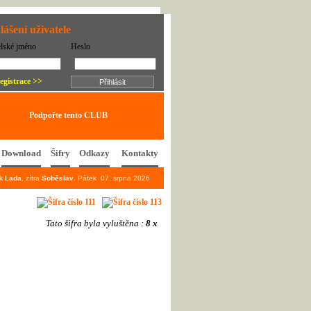
lášení uživatele
elské jméno
Heslo
egistrace >>
Podpořte tento CLUB
Download
Šifry
Odkazy
Kontakty
ek
Lada
, zítra
Soběslav
. Pátek 07. srpna 2026
Tato šifra byla vyluštěna :
8 x