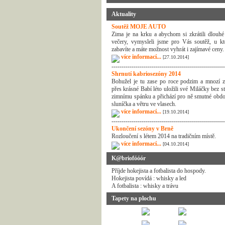
Aktuality
Soutěž MOJE AUTO
Zima je na krku a abychom si zkrátili dlouhé
večery, vymysleli jsme pro Vás soutěž, u kt
zabavíte a máte možnost vyhrát i zajímavé ceny.
více informací...
[27.10.2014]
--------------------------------------------------------
Shrnutí kabriosezóny 2014
Bohužel je tu zase po roce podzim a mnozí z
přes krásné Babí léto uložili své Miláčky bez s
zimnímu spánku a přichází pro ně smutné obdo
sluníčka a větru ve vlasech.
více informací...
[19.10.2014]
--------------------------------------------------------
Ukončení sezóny v Brně
Rozloučení s létem 2014 na tradičním místě.
více informací...
[04.10.2014]
K@briofóóór
Příjde hokejista a fotbalista do hospody.
Hokejista povídá : whisky a led
A fotbalista : whisky a trávu
Tapety na plochu