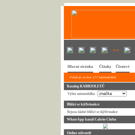
Hlavní stránka
Články
Členové
Právě je on-line 177 kabrioleťáků.
Katalog KABRIOLETŮ
Vyber automobilku :
Blížící se k@brioakce
Nejsou žádné blížící se k@brioakce.
WhatsApp kanál Cabrio Clubu
Online uživatelé