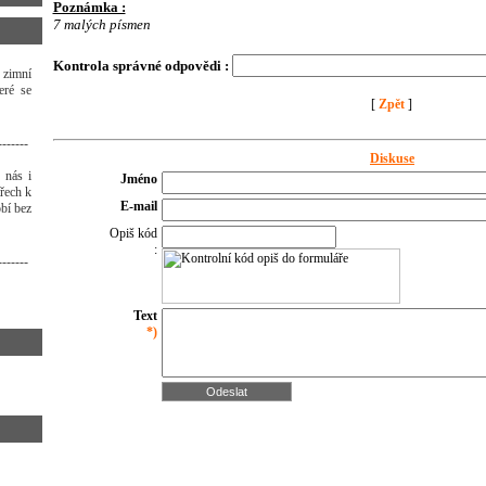
Poznámka :
7 malých písmen
Kontrola správné odpovědi :
 zimní
eré se
[
Zpět
]
-------
Diskuse
 nás i
Jméno
třech k
E-mail
bí bez
Opiš kód
:
-------
Text
*)