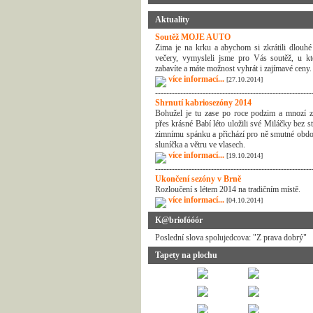
Aktuality
Soutěž MOJE AUTO
Zima je na krku a abychom si zkrátili dlouhé
večery, vymysleli jsme pro Vás soutěž, u kt
zabavíte a máte možnost vyhrát i zajímavé ceny.
více informací...
[27.10.2014]
--------------------------------------------------------
Shrnutí kabriosezóny 2014
Bohužel je tu zase po roce podzim a mnozí z
přes krásné Babí léto uložili své Miláčky bez s
zimnímu spánku a přichází pro ně smutné obdo
sluníčka a větru ve vlasech.
více informací...
[19.10.2014]
--------------------------------------------------------
Ukončení sezóny v Brně
Rozloučení s létem 2014 na tradičním místě.
více informací...
[04.10.2014]
K@briofóóór
Poslední slova spolujedcova: "Z prava dobrý"
Tapety na plochu