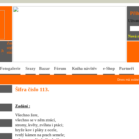
Přih
Uživat
Nová r
Fotogalerie
Srazy
Bazar
Fórum
Kniha návštěv
e-Shop
Partneři
Dnes má svát
Šifra číslo 113.
Zadání :
Všechno žere,
všechno se v něm ztrácí,
stromy, květy, zvířata i ptáci;
hryže kov i pláty z ocele,
tvrdý kámen na prach semele;