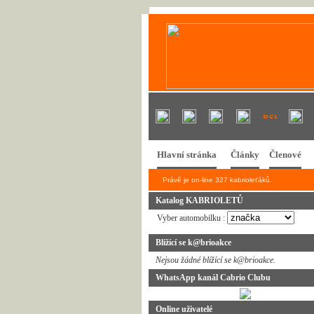
Hlavní stránka
Články
Členové
Právě je on-line 327 kabrioleťáků.
Katalog KABRIOLETŮ
Vyber automobilku :
Blížící se k@brioakce
Nejsou žádné blížící se k@brioakce.
WhatsApp kanál Cabrio Clubu
Online uživatelé