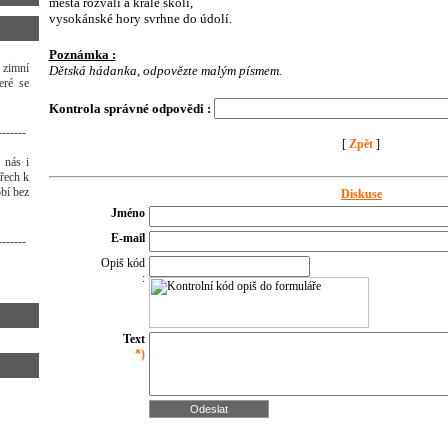
města rozvalí a krále skolí,
vysokánské hory svrhne do údolí.
Poznámka :
 zimní
Dětská hádanka, odpovězte malým písmem.
eré se
Kontrola správné odpovědi :
-------
[
Zpět
]
 nás i
třech k
bí bez
Diskuse
Jméno
E-mail
-------
Opiš kód
:
Text
*)