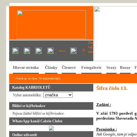
Hlavní stránka
Články
Členové
Fotogalerie
Srazy
Bazar
F
Právě je on-line 79 kabrioleťáků.
Katalog KABRIOLETŮ
Šifra číslo 13.
Vyber automobilku :
Zadání :
Blížící se k@brioakce
V zřáí 1793 pordvel g
Nejsou žádné blížící se k@brioakce.
perdezinta Slavorada 
WhatsApp kanál Cabrio Clubu
Poznámka :
Ask Google, tam je odpo
Online uživatelé