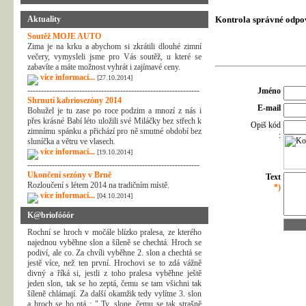
Aktuality
Kontrola správné odpo
Soutěž MOJE AUTO
Zima je na krku a abychom si zkrátili dlouhé zimní
večery, vymysleli jsme pro Vás soutěž, u které se
zabavíte a máte možnost vyhrát i zajímavé ceny.
více informací...
[27.10.2014]
---------------------------------------------------------------
Jméno
Shrnutí kabriosezóny 2014
E-mail
Bohužel je tu zase po roce podzim a mnozí z nás i
přes krásné Babí léto uložili své Miláčky bez střech k
Opiš kód
zimnímu spánku a přichází pro ně smutné období bez
:
sluníčka a větru ve vlasech.
více informací...
[19.10.2014]
---------------------------------------------------------------
Ukončení sezóny v Brně
Text
Rozloučení s létem 2014 na tradičním místě.
*)
více informací...
[04.10.2014]
K@briofóóór
Rochní se hroch v močále blízko pralesa, ze kterého
najednou vyběhne slon a šíleně se chechtá. Hroch se
podiví, ale co. Za chvíli vyběhne 2. slon a chechtá se
jestě více, než ten první. Hrochovi se to zdá vážně
divný a říká si, jestli z toho pralesa vyběhne ještě
jeden slon, tak se ho zeptá, čemu se tam všichni tak
šíleně chlámají. Za další okamžik tedy vylítne 3. slon
a hroch se ho ptá : " Ty, slone, čemu se tak strašně