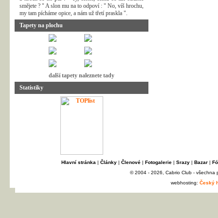
smějete ? " A slon mu na to odpoví : " No, víš hrochu,
my tam pícháme opice, a nám už třetí praskla ".
Tapety na plochu
další tapety naleznete tady
Statistiky
Hlavní stránka
|
Články
|
Členové
|
Fotogalerie
|
Srazy
|
Bazar
|
Fó
© 2004 - 2026, Cabrio Club - všechna
webhosting:
Český h