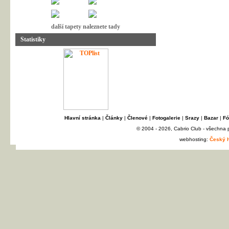
další tapety naleznete tady
Statistiky
Hlavní stránka
|
Články
|
Členové
|
Fotogalerie
|
Srazy
|
Bazar
|
Fó
© 2004 - 2026, Cabrio Club - všechna
webhosting:
Český h