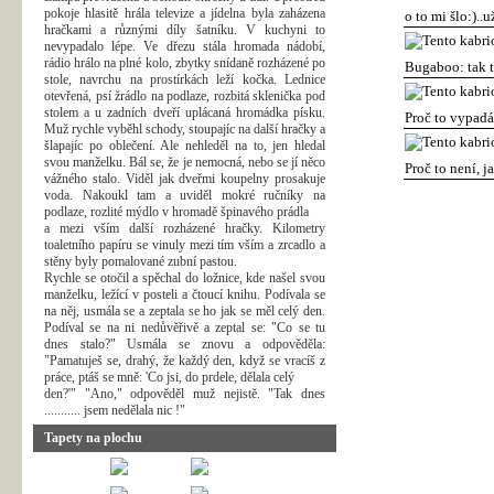
pokoje hlasitě hrála televize a jídelna byla zaházena
o to mi šlo:)..u
hračkami a různými díly šatníku. V kuchyni to
nevypadalo lépe. Ve dřezu stála hromada nádobí,
rádio hrálo na plné kolo, zbytky snídaně rozházené po
Bugaboo: tak 
stole, navrchu na prostírkách leží kočka. Lednice
otevřená, psí žrádlo na podlaze, rozbitá sklenička pod
stolem a u zadních dveří uplácaná hromádka písku.
Proč to vypadá 
Muž rychle vyběhl schody, stoupajíc na další hračky a
šlapajíc po oblečení. Ale nehleděl na to, jen hledal
svou manželku. Bál se, že je nemocná, nebo se jí něco
Proč to není, j
vážného stalo. Viděl jak dveřmi koupelny prosakuje
voda. Nakoukl tam a uviděl mokré ručníky na
podlaze, rozlité mýdlo v hromadě špinavého prádla
a mezi vším další rozházené hračky. Kilometry
toaletního papíru se vinuly mezi tím vším a zrcadlo a
stěny byly pomalované zubní pastou.
Rychle se otočil a spěchal do ložnice, kde našel svou
manželku, ležící v posteli a čtoucí knihu. Podívala se
na něj, usmála se a zeptala se ho jak se měl celý den.
Podíval se na ni nedůvěřivě a zeptal se: "Co se tu
dnes stalo?" Usmála se znovu a odpověděla:
"Pamatuješ se, drahý, že každý den, když se vracíš z
práce, ptáš se mně: 'Co jsi, do prdele, dělala celý
den?'" "Ano," odpověděl muž nejistě. "Tak dnes
........... jsem nedělala nic !"
Tapety na plochu