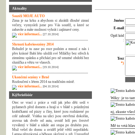
Aktuality
Soutěž MOJE AUTO
Zima je na krku a abychom si zkrátili dlouhé zimní
Jméno
večery, vymysleli jsme pro Vás soutěž, u které se
E-mail
zabavíte a máte možnost vyhrát i zajímavé ceny.
více informací...
[27.10.2014]
Opiš kód
---------------------------------------------------------------
:
Shrnutí kabriosezóny 2014
Bohužel je tu zase po roce podzim a mnozí z nás i
přes krásné Babí léto uložili své Miláčky bez střech k
zimnímu spánku a přichází pro ně smutné období bez
Text
sluníčka a větru ve vlasech.
*)
více informací...
[19.10.2014]
---------------------------------------------------------------
Ukončení sezóny v Brně
Rozloučení s létem 2014 na tradičním místě.
více informací...
[04.10.2014]
K@briofóóór
Wiky: je to tam
Otec se vrací z práce a vidí jak jeho děti sedí v
pyžamech před domem a hrají si v blátě s prázdnými
krabičkami od pizzy a číny, které jsou rozházené po
nj, zkuste vše
celé zahradě. Vrátka na ulici jsou otevřená dokořán,
zrovna tak dveře od auta, uvnitř leží pes čerstvě
vyválený v blátě a nikde ani stopa po druhém psu.
Mě to vrtá hlav
Muž vešel do domu a uviděl ještě větší nepořádek:
Lampa převrácená a běhoun skrčený u zdi. Uprostřed