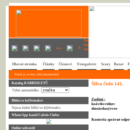
Hlavní stránka
Články
Členové
Fotogalerie
Srazy
Bazar
F
Právě je on-line 189 kabrioleťáků.
Katalog KABRIOLETŮ
Šifra číslo 141.
Vyber automobilku :
Zadání :
Blížící se k@brioakce
koávtkvctdnrc
Nejsou žádné blížící se k@brioakce.
dmsáedaaýevoe
WhatsApp kanál Cabrio Clubu
Kontrola správné odpo
Online uživatelé