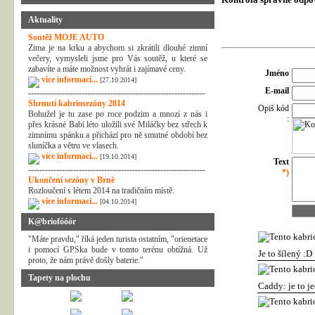
Aktuality
Soutěž MOJE AUTO
Zima je na krku a abychom si zkrátili dlouhé zimní
večery, vymysleli jsme pro Vás soutěž, u které se
zabavíte a máte možnost vyhrát i zajímavé ceny.
Jméno
více informací...
[27.10.2014]
E-mail
---------------------------------------------------------------
Shrnutí kabriosezóny 2014
Opiš kód
Bohužel je tu zase po roce podzim a mnozí z nás i
:
přes krásné Babí léto uložili své Miláčky bez střech k
zimnímu spánku a přichází pro ně smutné období bez
sluníčka a větru ve vlasech.
více informací...
[19.10.2014]
Text
---------------------------------------------------------------
*)
Ukončení sezóny v Brně
Rozloučení s létem 2014 na tradičním místě.
více informací...
[04.10.2014]
K@briofóóór
"Máte pravdu," říká jeden turista ostatním, "orienetace
i pomocí GPSka bude v tomto terénu obtížná. Už
Je to šílený :D
proto, že nám právě došly baterie."
Tapety na plochu
Caddy: je to j