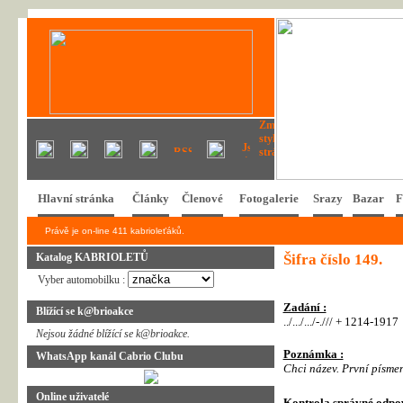
Hlavní stránka
Články
Členové
Fotogalerie
Srazy
Bazar
F
Právě je on-line 411 kabrioleťáků.
Katalog KABRIOLETŮ
Šifra číslo 149.
Vyber automobilku :
Zadání :
Blížící se k@brioakce
../.../.../-./// + 1214-1917
Nejsou žádné blížící se k@brioakce.
Poznámka :
WhatsApp kanál Cabrio Clubu
Chci název. První písmen
Online uživatelé
Kontrola správné odpo