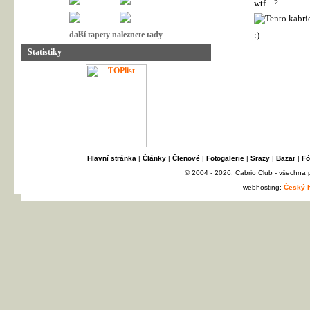
wtf....?
další tapety naleznete tady
:)
Statistiky
Hlavní stránka
|
Články
|
Členové
|
Fotogalerie
|
Srazy
|
Bazar
|
Fó
© 2004 - 2026, Cabrio Club - všechna
webhosting:
Český h