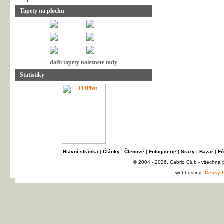
Tapety na plochu
další tapety naleznete tady
Statistiky
Hlavní stránka
|
Články
|
Členové
|
Fotogalerie
|
Srazy
|
Bazar
|
Fó
© 2004 - 2026, Cabrio Club - všechna
webhosting:
Český h