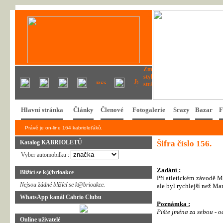
Hlavní stránka
Články
Členové
Fotogalerie
Srazy
Bazar
F
Právě je on-line 164 kabrioleťáků.
Katalog KABRIOLETŮ
Šifra číslo 156.
Vyber automobilku :
Zadání :
Blížící se k@brioakce
Při atletickém závodě M
Nejsou žádné blížící se k@brioakce.
ale byl rychlejší než Ma
WhatsApp kanál Cabrio Clubu
Poznámka :
Pište jména za sebou - o
Online uživatelé