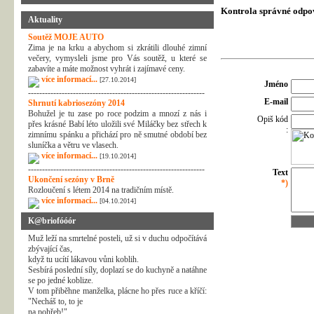
Kontrola správné odpo
Aktuality
Soutěž MOJE AUTO
Zima je na krku a abychom si zkrátili dlouhé zimní
večery, vymysleli jsme pro Vás soutěž, u které se
zabavíte a máte možnost vyhrát i zajímavé ceny.
více informací...
[27.10.2014]
Jméno
---------------------------------------------------------------
E-mail
Shrnutí kabriosezóny 2014
Bohužel je tu zase po roce podzim a mnozí z nás i
Opiš kód
přes krásné Babí léto uložili své Miláčky bez střech k
:
zimnímu spánku a přichází pro ně smutné období bez
sluníčka a větru ve vlasech.
více informací...
[19.10.2014]
---------------------------------------------------------------
Text
Ukončení sezóny v Brně
*)
Rozloučení s létem 2014 na tradičním místě.
více informací...
[04.10.2014]
K@briofóóór
Muž leží na smrtelné posteli, už si v duchu odpočítává
zbývající čas,
když tu ucítí lákavou vůni koblih.
Sesbírá poslední síly, doplazí se do kuchyně a natáhne
se po jedné koblize.
V tom přiběhne manželka, plácne ho přes ruce a kříčí:
"Necháš to, to je
na pohřeb!"