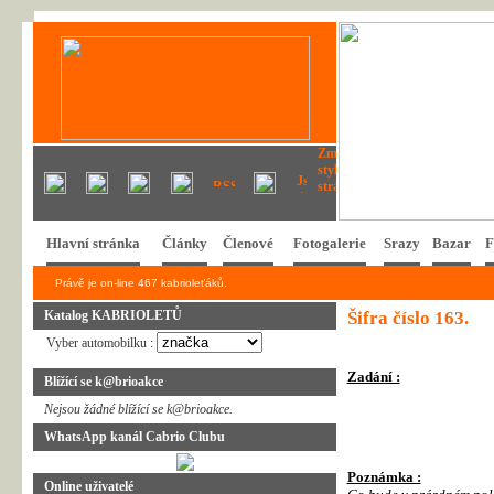
Hlavní stránka
Články
Členové
Fotogalerie
Srazy
Bazar
F
Právě je on-line 467 kabrioleťáků.
Katalog KABRIOLETŮ
Šifra číslo 163.
Vyber automobilku :
Zadání :
Blížící se k@brioakce
Nejsou žádné blížící se k@brioakce.
WhatsApp kanál Cabrio Clubu
Poznámka :
Online uživatelé