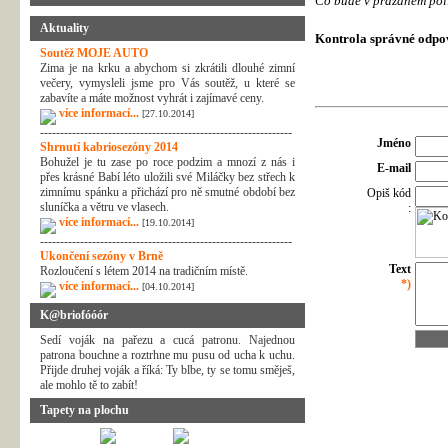
Co bude v prázdném pol
Aktuality
Kontrola správné odpo
Soutěž MOJE AUTO
Zima je na krku a abychom si zkrátili dlouhé zimní
večery, vymysleli jsme pro Vás soutěž, u které se
zabavíte a máte možnost vyhrát i zajímavé ceny.
více informací...
[27.10.2014]
---------------------------------------------------------------
Jméno
Shrnutí kabriosezóny 2014
Bohužel je tu zase po roce podzim a mnozí z nás i
E-mail
přes krásné Babí léto uložili své Miláčky bez střech k
zimnímu spánku a přichází pro ně smutné období bez
Opiš kód
sluníčka a větru ve vlasech.
:
více informací...
[19.10.2014]
---------------------------------------------------------------
Ukončení sezóny v Brně
Text
Rozloučení s létem 2014 na tradičním místě.
*)
více informací...
[04.10.2014]
K@briofóóór
Sedí voják na pařezu a cucá patronu. Najednou
patrona bouchne a roztrhne mu pusu od ucha k uchu.
Přijde druhej voják a říká: Ty blbe, ty se tomu směješ,
ale mohlo tě to zabít!
Tapety na plochu