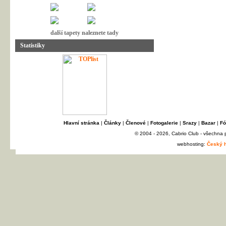
další tapety naleznete tady
Statistiky
Hlavní stránka
|
Články
|
Členové
|
Fotogalerie
|
Srazy
|
Bazar
|
Fó
© 2004 - 2026, Cabrio Club - všechna
webhosting:
Český h