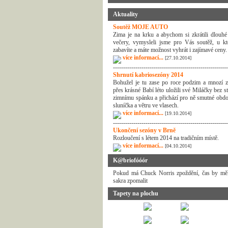
Aktuality
Soutěž MOJE AUTO
Zima je na krku a abychom si zkrátili dlouhé
večery, vymysleli jsme pro Vás soutěž, u kt
zabavíte a máte možnost vyhrát i zajímavé ceny.
více informací...
[27.10.2014]
--------------------------------------------------------
Shrnutí kabriosezóny 2014
Bohužel je tu zase po roce podzim a mnozí z
přes krásné Babí léto uložili své Miláčky bez s
zimnímu spánku a přichází pro ně smutné obdo
sluníčka a větru ve vlasech.
více informací...
[19.10.2014]
--------------------------------------------------------
Ukončení sezóny v Brně
Rozloučení s létem 2014 na tradičním místě.
více informací...
[04.10.2014]
K@briofóóór
Pokud má Chuck Norris zpoždění, čas by měl
sakra zpomalit
Tapety na plochu