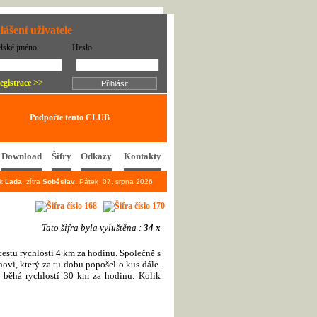
lášení uživatele
elské jméno
Heslo
egistrace >>
Podpořte tento CLUB
Download
Šifry
Odkazy
Kontakty
ek
Lada
, zítra
Soběslav
. Pátek 07. srpna 2026
Tato šifra byla vyluštěna :
34 x
stu rychlostí 4 km za hodinu. Společně s
ovi, který za tu dobu popošel o kus dále.
 běhá rychlostí 30 km za hodinu. Kolik