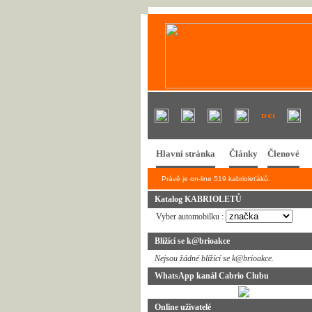
Hlavní stránka
Články
Členové
Právě je on-line 519 kabrioleťáků.
Katalog KABRIOLETŮ
Vyber automobilku :
Blížící se k@brioakce
Nejsou žádné blížící se k@brioakce.
WhatsApp kanál Cabrio Clubu
Online uživatelé