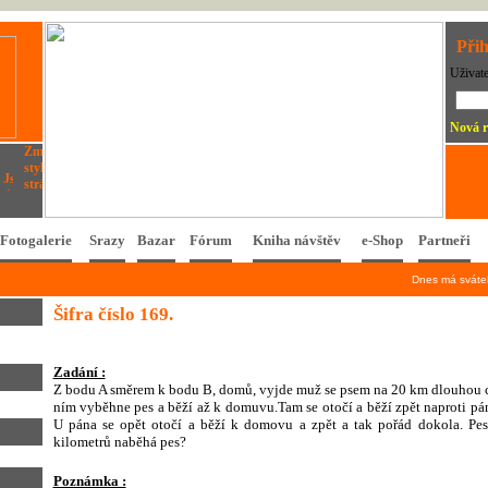
Přih
Uživat
Nová r
Fotogalerie
Srazy
Bazar
Fórum
Kniha návštěv
e-Shop
Partneři
Dnes má svát
Šifra číslo 169.
Zadání :
Z bodu A směrem k bodu B, domů, vyjde muž se psem na 20 km dlouhou ce
ním vyběhne pes a běží až k domuvu.Tam se otočí a běží zpět naproti pán
U pána se opět otočí a běží k domovu a zpět a tak pořád dokola. Pes
kilometrů naběhá pes?
Poznámka :