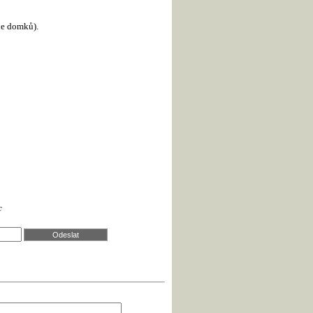
le domků).
c