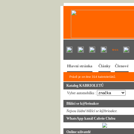
Hlavní stránka
Články
Členové
Právě je on-line 314 kabrioleťáků.
Katalog KABRIOLETŮ
Vyber automobilku :
Blížící se k@brioakce
Nejsou žádné blížící se k@brioakce.
WhatsApp kanál Cabrio Clubu
Online uživatelé