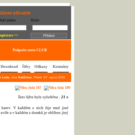
lášení uživatele
elské jméno
Heslo
egistrace >>
Podpořte tento CLUB
Download
Šifry
Odkazy
Kontakty
ek
Lada
, zítra
Soběslav
. Pátek 07. srpna 2026
Tato šifra byla vyluštěna :
21 x
h barev. V každém z nich žije muž jiné
 zvíře a v každém z domků je oblíben jiný