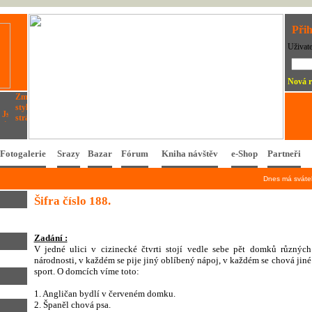
Přih
Uživat
Nová r
Fotogalerie
Srazy
Bazar
Fórum
Kniha návštěv
e-Shop
Partneři
Dnes má svát
Šifra číslo 188.
Zadání :
V jedné ulici v cizinecké čtvrti stojí vedle sebe pět domků různýc
národnosti, v každém se pije jiný oblíbený nápoj, v každém se chová jiné
sport. O domcích víme toto:
1. Angličan bydlí v červeném domku.
2. Španěl chová psa.