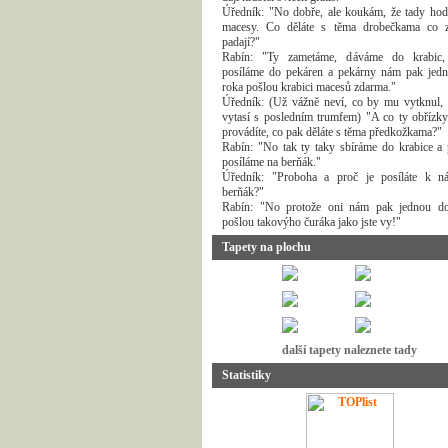
Úředník: "No dobře, ale koukám, že tady hodn
macesy. Co děláte s těma drobečkama co 
padají?"
Rabín: "Ty zametáme, dáváme do krabic,
posíláme do pekáren a pekárny nám pak jed
roka pošlou krabici macesů zdarma."
Úředník: (Už vážně neví, co by mu vytknul, 
vytasí s posledním trumfem) "A co ty obřízky
provádíte, co pak děláte s těma předkožkama?"
Rabín: "No tak ty taky sbíráme do krabice a 
posíláme na berňák."
Úředník: "Proboha a proč je posíláte k 
berňák?"
Rabín: "No protože oni nám pak jednou d
pošlou takovýho čuráka jako jste vy!"
Tapety na plochu
další tapety naleznete tady
Statistiky