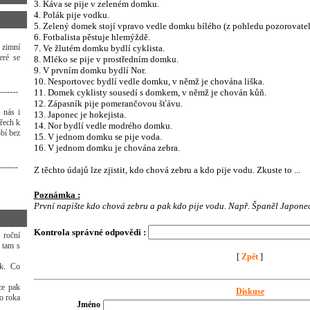
3. Káva se pije v zeleném domku.
4. Polák pije vodku.
5. Zelený domek stojí vpravo vedle domku bílého (z pohledu pozorovate
6. Fotbalista pěstuje hlemýždě.
 zimní
7. Ve žlutém domku bydlí cyklista.
eré se
8. Mléko se pije v prostředním domku.
9. V prvním domku bydlí Nor.
10. Nesportovec bydlí vedle domku, v němž je chována liška.
-------
11. Domek cyklisty sousedí s domkem, v němž je chován kůň.
12. Zápasník pije pomerančovou šťávu.
 nás i
13. Japonec je hokejista.
třech k
14. Nor bydlí vedle modrého domku.
bí bez
15. V jednom domku se pije voda.
16. V jednom domku je chována zebra.
-------
Z těchto údajů lze zjistit, kdo chová zebru a kdo pije vodu. Zkuste to ...
Poznámka :
První napište kdo chová zebru a pak kdo pije vodu. Např. Španěl Japone
Kontrola správné odpovědi :
 roční
 tam s
[
Zpět
]
ek. Co
ce pak
Diskuse
o roka
Jméno