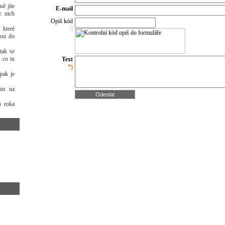
ě jíte
E-mail
z nich
Opiš kód
 které
:
nou do
tak se
 co tu
Text
*)
pak je
nám na
o roka