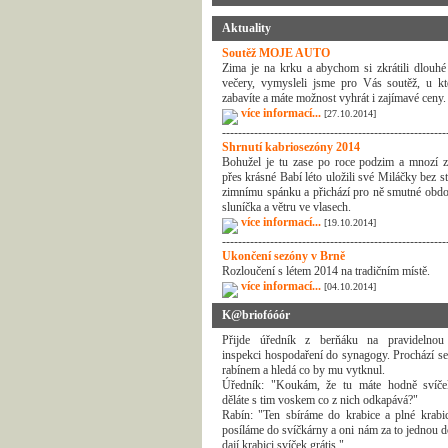
Aktuality
Soutěž MOJE AUTO
Zima je na krku a abychom si zkrátili dlouhé
večery, vymysleli jsme pro Vás soutěž, u kt
zabavíte a máte možnost vyhrát i zajímavé ceny.
více informací...
[27.10.2014]
--------------------------------------------------------
Shrnutí kabriosezóny 2014
Bohužel je tu zase po roce podzim a mnozí z
přes krásné Babí léto uložili své Miláčky bez s
zimnímu spánku a přichází pro ně smutné obdo
sluníčka a větru ve vlasech.
více informací...
[19.10.2014]
--------------------------------------------------------
Ukončení sezóny v Brně
Rozloučení s létem 2014 na tradičním místě.
více informací...
[04.10.2014]
K@briofóóór
Přijde úředník z berňáku na pravidelnou
inspekci hospodaření do synagogy. Prochází se
rabínem a hledá co by mu vytknul.
Úředník: "Koukám, že tu máte hodně svíč
děláte s tim voskem co z nich odkapává?"
Rabín: "Ten sbíráme do krabice a plné krabi
posíláme do svíčkárny a oni nám za to jednou d
dají krabici svíček grátis."