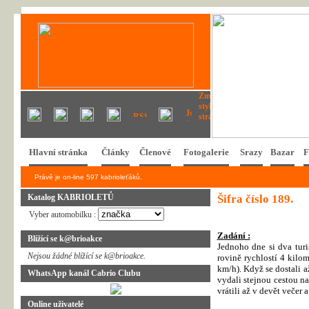
Hlavní stránka
Články
Členové
Fotogalerie
Srazy
Bazar
F
Právě je on-line 597 kabrioleťáků.
Katalog KABRIOLETŮ
Šifra číslo 189.
Vyber automobilku :
Zadání :
Blížící se k@brioakce
Jednoho dne si dva turis
Nejsou žádné blížící se k@brioakce.
rovině rychlostí 4 kilom
km/h). Když se dostali až
WhatsApp kanál Cabrio Clubu
vydali stejnou cestou na
vrátili až v devět večer 
Online uživatelé