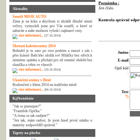
Poznámka :
Jen číslo.
Aktuality
Soutěž MOJE AUTO
Kontrola správné odpo
Zima je na krku a abychom si zkrátili dlouhé zimní
večery, vymysleli jsme pro Vás soutěž, u které se
zabavíte a máte možnost vyhrát i zajímavé ceny.
více informací...
[27.10.2014]
---------------------------------------------------------------
Shrnutí kabriosezóny 2014
Bohužel je tu zase po roce podzim a mnozí z nás i
Jméno
přes krásné Babí léto uložili své Miláčky bez střech k
zimnímu spánku a přichází pro ně smutné období bez
E-mail
sluníčka a větru ve vlasech.
Opiš kód
více informací...
[19.10.2014]
:
---------------------------------------------------------------
Ukončení sezóny v Brně
Rozloučení s létem 2014 na tradičním místě.
více informací...
[04.10.2014]
Text
*)
K@briofóóór
"Jak se jmenujete?"
"František Opička."
"A čemu se tak smějete?"
"Jen tak, mám radost, že jsem hned první otázku u
maturity zodpověděl správně."
Tapety na plochu