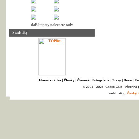
další tapety naleznete tady
Statistiky
Hlavní stránka
|
Články
|
Členové
|
Fotogalerie
|
Srazy
|
Bazar
|
Fó
© 2004 - 2026, Cabrio Club - všechna
webhosting:
Český h