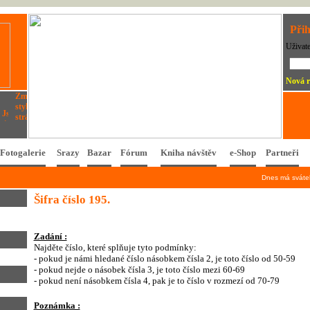
Přih
Uživat
Nová r
Fotogalerie
Srazy
Bazar
Fórum
Kniha návštěv
e-Shop
Partneři
Dnes má svát
Šifra číslo 195.
Zadání :
Najděte číslo, které splňuje tyto podmínky:
- pokud je námi hledané číslo násobkem čísla 2, je toto číslo od 50-59
- pokud nejde o násobek čísla 3, je toto číslo mezi 60-69
- pokud není násobkem čísla 4, pak je to číslo v rozmezí od 70-79
Poznámka :