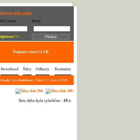
lášení uživatele
elské jméno
Heslo
egistrace >>
Podpořte tento CLUB
Download
Šifry
Odkazy
Kontakty
ek
Lada
, zítra
Soběslav
. Pátek 07. srpna 2026
Tato šifra byla vyluštěna :
19 x