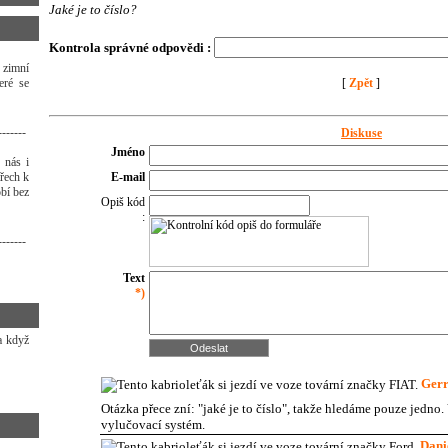
Jaké je to číslo?
Kontrola správné odpovědi :
 zimní
eré se
[
Zpět
]
-------
Diskuse
Jméno
 nás i
třech k
E-mail
bí bez
Opiš kód
:
-------
Text
*)
 a když
Ger
Otázka přece zní: "jaké je to číslo", takže hledáme pouze jedno.
vylučovací systém.
Dani