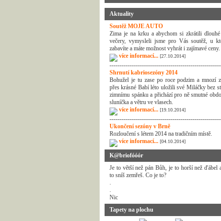
Aktuality
Soutěž MOJE AUTO
Zima je na krku a abychom si zkrátili dlouhé
večery, vymysleli jsme pro Vás soutěž, u kt
zabavíte a máte možnost vyhrát i zajímavé ceny.
více informací...
[27.10.2014]
--------------------------------------------------------
Shrnutí kabriosezóny 2014
Bohužel je tu zase po roce podzim a mnozí z
přes krásné Babí léto uložili své Miláčky bez s
zimnímu spánku a přichází pro ně smutné obdo
sluníčka a větru ve vlasech.
více informací...
[19.10.2014]
--------------------------------------------------------
Ukončení sezóny v Brně
Rozloučení s létem 2014 na tradičním místě.
více informací...
[04.10.2014]
K@briofóóór
Je to větší než pán Bůh, je to horší než ďábel
to sníš zemřeš. Co je to?
.
.
Nic
Tapety na plochu