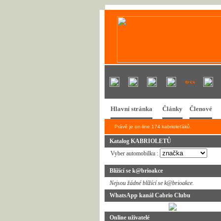
Hlavní stránka
Články
Členové
Právě je on-line 174 kabrioleťáků.
Katalog KABRIOLETŮ
Vyber automobilku :
Blížící se k@brioakce
Nejsou žádné blížící se k@brioakce.
WhatsApp kanál Cabrio Clubu
Online uživatelé