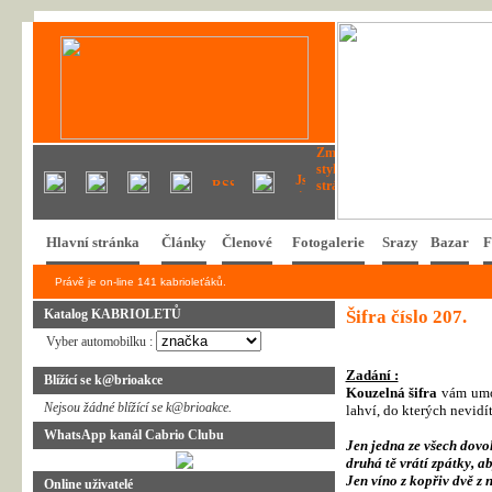
Hlavní stránka
Články
Členové
Fotogalerie
Srazy
Bazar
F
Právě je on-line 141 kabrioleťáků.
Katalog KABRIOLETŮ
Šifra číslo 207.
Vyber automobilku :
Zadání :
Blížící se k@brioakce
Kouzelná šifra
vám umož
Nejsou žádné blížící se k@brioakce.
lahví, do kterých nevidí
WhatsApp kanál Cabrio Clubu
Jen jedna ze všech dovol
druhá tě vrátí zpátky, a
Jen víno z kopřiv dvě z n
Online uživatelé