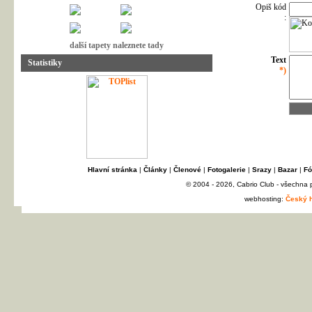
Opiš kód
:
další tapety naleznete tady
Text
Statistiky
*)
Hlavní stránka
|
Články
|
Členové
|
Fotogalerie
|
Srazy
|
Bazar
|
Fó
© 2004 - 2026, Cabrio Club - všechna
webhosting:
Český h