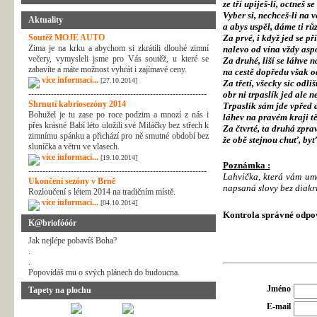
ze tří upiješ-li, octneš s
Vyber si, nechceš-li na v
Aktuality
a abys uspěl, dáme ti
rů
Soutěž MOJE AUTO
Za prvé, i když jed se př
Zima je na krku a abychom si zkrátili dlouhé zimní
nalevo od vína vždy aspo
večery, vymysleli jsme pro Vás soutěž, u které se
Za druhé, liší se láhve n
zabavíte a máte možnost vyhrát i zajímavé ceny.
na cestě dopředu však od
více informací...
[27.10.2014]
Za třetí, všecky sic odli
---------------------------------------------------------------
obr ni trpaslík jed ale n
Shrnutí kabriosezóny 2014
Trpaslík sám jde vpřed a
Bohužel je tu zase po roce podzim a mnozí z nás i
láhev na pravém kraji tě
přes krásné Babí léto uložili své Miláčky bez střech k
Za čtvrté, ta druhá zprava
zimnímu spánku a přichází pro ně smutné období bez
že obě stejnou chuť, byť 
sluníčka a větru ve vlasech.
více informací...
[19.10.2014]
Poznámka :
---------------------------------------------------------------
Lahvička, která vám umo
Ukončení sezóny v Brně
napsaná slovy bez diakrit
Rozloučení s létem 2014 na tradičním místě.
více informací...
[04.10.2014]
Kontrola správné odpo
K@briofóóór
Jak nejlépe pobavíš Boha?
.
.
Popovídáš mu o svých plánech do budoucna.
Jméno
Tapety na plochu
E-mail