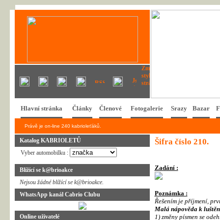
Hlavní stránka
Články
Členové
Fotogalerie
Srazy
Bazar
F
Právě je on-line 240 kabrioleťáků.
Katalog KABRIOLETŮ
Šifra číslo 210.
Vyber automobilku :
Zadání :
Blížící se k@brioakce
Nejsou žádné blížící se k@brioakce.
Poznámka :
WhatsApp kanál Cabrio Clubu
Řešením je příjmení, prv
Malá nápověda k luštěn
Online uživatelé
1) změny písmen se odeh