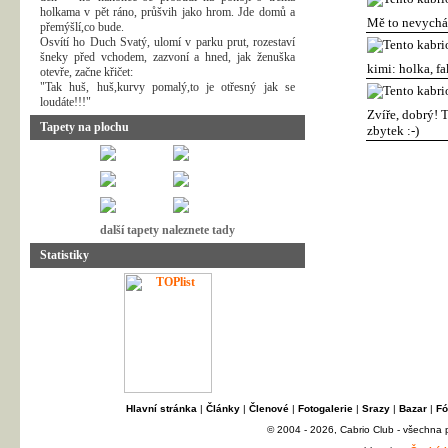
holkama v pět ráno, průšvih jako hrom. Jde domů a
Mě to nevycház
přemýšlí,co bude.
Osvítí ho Duch Svatý, ulomí v parku prut, rozestaví
šneky před vchodem, zazvoní a hned, jak ženuška
kimi: holka, f
otevře, začne křičet:
"Tak huš, huš,kurvy pomalý,to je otřesný jak se
loudáte!!!"
Zvíře, dobrý! T
Tapety na plochu
zbytek :-)
další tapety naleznete tady
Statistiky
Hlavní stránka
|
Články
|
Členové
|
Fotogalerie
|
Srazy
|
Bazar
|
Fó
© 2004 - 2026, Cabrio Club - všechna