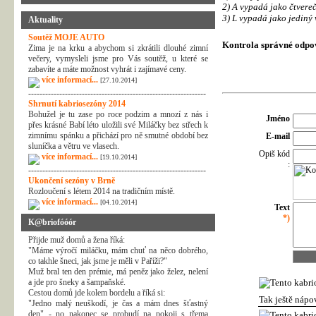
2) A vypadá jako čtvereč
3) L vypadá jako jediný v
Aktuality
Soutěž MOJE AUTO
Kontrola správné odpo
Zima je na krku a abychom si zkrátili dlouhé zimní
večery, vymysleli jsme pro Vás soutěž, u které se
zabavíte a máte možnost vyhrát i zajímavé ceny.
více informací...
[27.10.2014]
---------------------------------------------------------------
Shrnutí kabriosezóny 2014
Bohužel je tu zase po roce podzim a mnozí z nás i
Jméno
přes krásné Babí léto uložili své Miláčky bez střech k
zimnímu spánku a přichází pro ně smutné období bez
E-mail
sluníčka a větru ve vlasech.
Opiš kód
více informací...
[19.10.2014]
:
---------------------------------------------------------------
Ukončení sezóny v Brně
Rozloučení s létem 2014 na tradičním místě.
více informací...
[04.10.2014]
Text
*)
K@briofóóór
Přijde muž domů a žena říká:
"Máme výročí miláčku, mám chuť na něco dobrého,
co takhle šneci, jak jsme je měli v Paříži?"
Muž bral ten den prémie, má peněz jako želez, nelení
a jde pro šneky a šampaňské.
Cestou domů jde kolem bordelu a říká si:
Tak ještě nápo
"Jedno malý neuškodí, je čas a mám dnes šťastný
den" - no nakonec se probudí na pokoji s třema