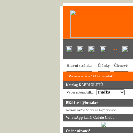
Hlavní stránka
Články
Členové
Právě je on-line 191 kabrioleťáků.
Katalog KABRIOLETŮ
Vyber automobilku :
Blížící se k@brioakce
Nejsou žádné blížící se k@brioakce.
WhatsApp kanál Cabrio Clubu
Online uživatelé