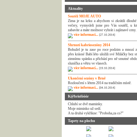
Aktuality
Soutěž MOJE AUTO
Zima je na krku a abychom si zkrátili dlouhé
večery, vymysleli jsme pro Vás soutěž, u kt
zabavíte a máte možnost vyhrát i zajímavé ceny.
více informací...
[27.10.2014]
--------------------------------------------------------
Shrnutí kabriosezóny 2014
Bohužel je tu zase po roce podzim a mnozí z
přes krásné Babí léto uložili své Miláčky bez s
zimnímu spánku a přichází pro ně smutné obdo
sluníčka a větru ve vlasech.
více informací...
[19.10.2014]
--------------------------------------------------------
Ukončení sezóny v Brně
Rozloučení s létem 2014 na tradičním místě.
více informací...
[04.10.2014]
K@briofóóór
Chlubí se dvě maminky.
Moje miminko už sedí.
A ta druhá vykřikne: "Proboha,za co?"
Tapety na plochu