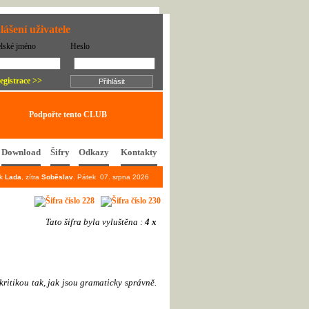
lášení uživatele
elské jméno
Heslo
egistrace >>
Podpořte tento CLUB
Download
Šifry
Odkazy
Kontakty
ek
Lada
, zítra
Soběslav
. Pátek 07. srpna 2026
Tato šifra byla vyluštěna :
4 x
kritikou tak, jak jsou gramaticky správně.