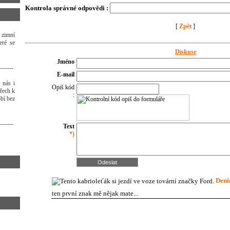
Kontrola správné odpovědi :
[
Zpět
]
 zimní
eré se
Diskuse
Jméno
-------
E-mail
 nás i
Opiš kód
třech k
:
bí bez
-------
Text
*)
Deni
ten první znak mě nějak mate...