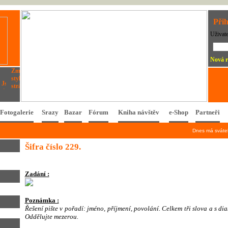
Přih
Uživat
Nová r
Fotogalerie
Srazy
Bazar
Fórum
Kniha návštěv
e-Shop
Partneři
Dnes má svát
Šifra číslo 229.
Zadání :
Poznámka :
Řešení pište v pořadí: jméno, příjmení, povolání. Celkem tři slova a s dia
Oddělujte mezerou.