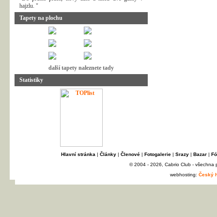
hajzlu. "
Tapety na plochu
další tapety naleznete tady
Statistiky
Hlavní stránka
|
Články
|
Členové
|
Fotogalerie
|
Srazy
|
Bazar
|
Fó
© 2004 - 2026, Cabrio Club - všechna
webhosting:
Český h