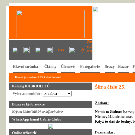
Hlavní stránka
Články
Členové
Fotogalerie
Srazy
Bazar
F
Právě je on-line 235 kabrioleťáků.
Katalog KABRIOLETŮ
Šifra číslo 25.
Vyber automobilku :
Zadání :
Blížící se k@brioakce
Nemá to žádnou barvu,
Nejsou žádné blížící se k@brioakce.
Nic neváží, nic nenese.
WhatsApp kanál Cabrio Clubu
Když to dáš do bedny, b
Poznámka :
Online uživatelé