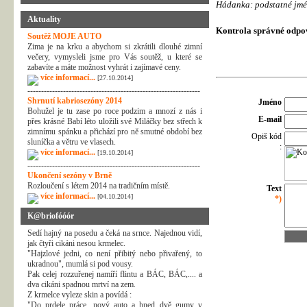
Hádanka: podstatné jmén
Aktuality
Kontrola správné odpo
Soutěž MOJE AUTO
Zima je na krku a abychom si zkrátili dlouhé zimní
večery, vymysleli jsme pro Vás soutěž, u které se
zabavíte a máte možnost vyhrát i zajímavé ceny.
více informací...
[27.10.2014]
---------------------------------------------------------------
Shrnutí kabriosezóny 2014
Jméno
Bohužel je tu zase po roce podzim a mnozí z nás i
E-mail
přes krásné Babí léto uložili své Miláčky bez střech k
zimnímu spánku a přichází pro ně smutné období bez
Opiš kód
sluníčka a větru ve vlasech.
:
více informací...
[19.10.2014]
---------------------------------------------------------------
Ukončení sezóny v Brně
Rozloučení s létem 2014 na tradičním místě.
Text
více informací...
[04.10.2014]
*)
K@briofóóór
Sedí hajný na posedu a čeká na srnce. Najednou vidí,
jak čtyři cikáni nesou krmelec.
"Hajzlové jedni, co není přibitý nebo přivařený, to
ukradnou", mumlá si pod vousy.
Pak celej rozzuřenej namíří flintu a BÁC, BÁC,.... a
dva cikáni spadnou mrtví na zem.
Z krmelce vyleze skin a povídá :
"Do prdele práce, nový auto a hned dvě gumy v