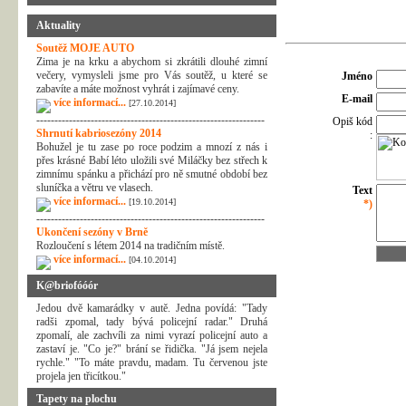
Aktuality
Soutěž MOJE AUTO
Zima je na krku a abychom si zkrátili dlouhé zimní
večery, vymysleli jsme pro Vás soutěž, u které se
Jméno
zabavíte a máte možnost vyhrát i zajímavé ceny.
E-mail
více informací...
[27.10.2014]
---------------------------------------------------------------
Opiš kód
Shrnutí kabriosezóny 2014
:
Bohužel je tu zase po roce podzim a mnozí z nás i
přes krásné Babí léto uložili své Miláčky bez střech k
zimnímu spánku a přichází pro ně smutné období bez
sluníčka a větru ve vlasech.
Text
více informací...
[19.10.2014]
*)
---------------------------------------------------------------
Ukončení sezóny v Brně
Rozloučení s létem 2014 na tradičním místě.
více informací...
[04.10.2014]
K@briofóóór
Jedou dvě kamarádky v autě. Jedna povídá: "Tady
radši zpomal, tady bývá policejní radar." Druhá
zpomalí, ale zachvíli za nimi vyrazí policejní auto a
zastaví je. "Co je?" brání se řidička. "Já jsem nejela
rychle." "To máte pravdu, madam. Tu červenou jste
projela jen třicítkou."
Tapety na plochu