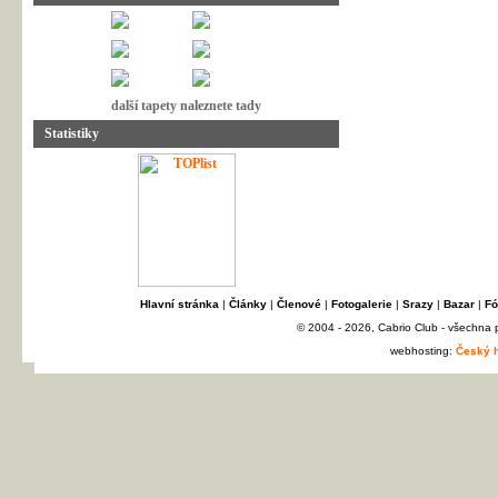
další tapety naleznete tady
Statistiky
Hlavní stránka
|
Články
|
Členové
|
Fotogalerie
|
Srazy
|
Bazar
|
Fó
© 2004 - 2026, Cabrio Club - všechna
webhosting:
Český h