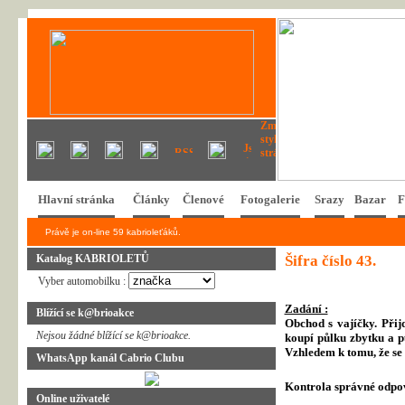
Hlavní stránka
Články
Členové
Fotogalerie
Srazy
Bazar
F
Právě je on-line 59 kabrioleťáků.
Katalog KABRIOLETŮ
Šifra číslo 43.
Vyber automobilku :
Zadání :
Blížící se k@brioakce
Obchod s vajíčky. Přij
Nejsou žádné blížící se k@brioakce.
koupí půlku zbytku a p
Vzhledem k tomu, že se 
WhatsApp kanál Cabrio Clubu
Kontrola správné odpo
Online uživatelé