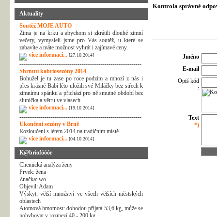
Kontrola správné odpo
Aktuality
Soutěž MOJE AUTO
Zima je na krku a abychom si zkrátili dlouhé zimní
večery, vymysleli jsme pro Vás soutěž, u které se
zabavíte a máte možnost vyhrát i zajímavé ceny.
více informací...
[27.10.2014]
Jméno
---------------------------------------------------------------
E-mail
Shrnutí kabriosezóny 2014
Bohužel je tu zase po roce podzim a mnozí z nás i
Opiš kód
přes krásné Babí léto uložili své Miláčky bez střech k
:
zimnímu spánku a přichází pro ně smutné období bez
sluníčka a větru ve vlasech.
více informací...
[19.10.2014]
---------------------------------------------------------------
Text
Ukončení sezóny v Brně
*)
Rozloučení s létem 2014 na tradičním místě.
více informací...
[04.10.2014]
K@briofóóór
Chemická analýza ženy
Prvek: žena
Značka: wo
Objevil: Adam
Výskyt: větší množství ve všech větších městských
oblastech
Atomová hmotnost: dohodou přijatá 53,6 kg, může se
pohybovat v rozmezí 40 - 200 kg