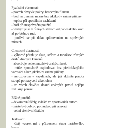
Fyzikální vlastnosti:
- povrch obvykle pokryt barevným filmem
- bod varu nemá, mrzne bez jakékoliv známé příčiny
- topí se při speciálním zacházení
- hoří při nesprávném použití
- vyskytuje se v různých stavech od panenského kovu
až po běžnou rudu
- podává se při tlaku aplikovaném na správných
místech
Chemické vlastnosti:
- výborně přitahuje zlato, stříbro a množství různých
druhů drahých kamenů
- absorbuje velké množství drahých látek
- může spontánně explodovat bez předcházejícího
varování a bez jakékoliv známé příčiny
- nerozpustná v kapalinách, ale její aktivita prudce
stoupá po nasycení alkoholem
- ze všech člověku dosud známých prvků nejlépe
redukuje peníze
Běžné použití:
- dekorativní účely, zvláště ve sportovních autech
- může být dobrou pomůckou při relaxaci
- velmi efektivní čistidlo
Testování:
- čistý vzorek má v přirozeném stavu narůžovělou
barvu