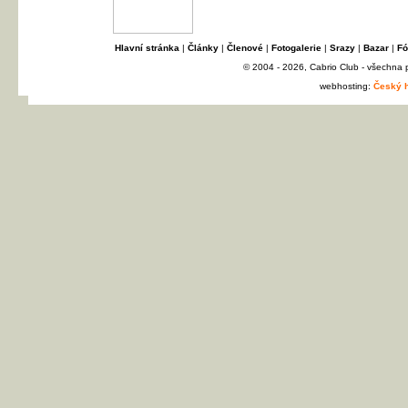
Hlavní stránka
|
Články
|
Členové
|
Fotogalerie
|
Srazy
|
Bazar
|
Fó
© 2004 - 2026, Cabrio Club - všechna
webhosting:
Český h