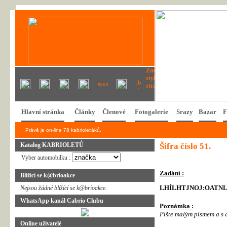
Hlavní stránka
Články
Členové
Fotogalerie
Srazy
Bazar
F
Právě je on-line 78 kabrioleťáků.
Katalog KABRIOLETŮ
Šifra číslo 51.
Vyber automobilku :
Zadání :
Blížící se k@brioakce
LHÍLHTJNOJ:OATN
Nejsou žádné blížící se k@brioakce.
WhatsApp kanál Cabrio Clubu
Poznámka :
Pište malým písmem a s d
Online uživatelé