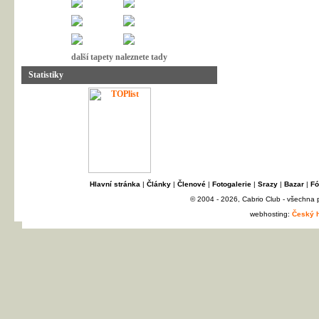
další tapety naleznete tady
Statistiky
Hlavní stránka
|
Články
|
Členové
|
Fotogalerie
|
Srazy
|
Bazar
|
Fó
© 2004 - 2026, Cabrio Club - všechna
webhosting:
Český h