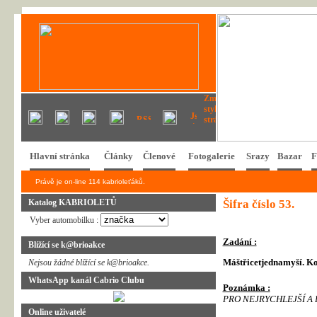
Hlavní stránka
Články
Členové
Fotogalerie
Srazy
Bazar
F
Právě je on-line 114 kabrioleťáků.
Katalog KABRIOLETŮ
Šifra číslo 53.
Vyber automobilku :
Zadání :
Blížící se k@brioakce
Máštřicetjednamyší. K
Nejsou žádné blížící se k@brioakce.
WhatsApp kanál Cabrio Clubu
Poznámka :
PRO NEJRYCHLEJŠÍ A 
Online uživatelé