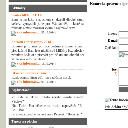
Kontrola správné odpo
Aktuality
Soutěž MOJE AUTO
Zima je na krku a abychom si zkrátili dlouhé zimní
večery, vymysleli jsme pro Vás soutěž, u které se
zabavíte a máte možnost vyhrát i zajímavé ceny.
více informací...
[27.10.2014]
Jméno
---------------------------------------------------------------
E-mail
Shrnutí kabriosezóny 2014
Bohužel je tu zase po roce podzim a mnozí z nás i
Opiš kód
přes krásné Babí léto uložili své Miláčky bez střech k
:
zimnímu spánku a přichází pro ně smutné období bez
sluníčka a větru ve vlasech.
více informací...
[19.10.2014]
---------------------------------------------------------------
Text
Ukončení sezóny v Brně
*)
Rozloučení s létem 2014 na tradičním místě.
více informací...
[04.10.2014]
K@briofóóór
Ve třídě se zkouší: "Kdo nařídil vraždu svatého
Václava?"
Nic. Ticho. Pan učitel chce trochu napovědět: "B...
kde delám chy
Bo... Bol..."
Po chvilce zvedne váhavě ruku Pepíček: "Bolševici?"
Tapety na plochu