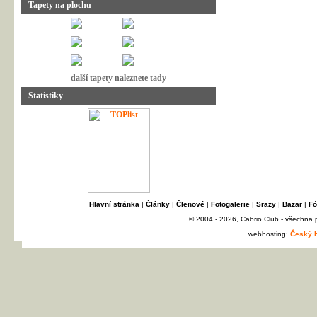
Tapety na plochu
další tapety naleznete tady
Statistiky
Hlavní stránka
|
Články
|
Členové
|
Fotogalerie
|
Srazy
|
Bazar
|
Fó
© 2004 - 2026, Cabrio Club - všechna
webhosting:
Český h