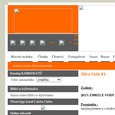
Hlavní stránka
Články
Členové
Fotogalerie
Srazy
Bazar
F
Právě je on-line 358 kabrioleťáků.
Katalog KABRIOLETŮ
Šifra číslo 81.
Vyber automobilku :
Zadání :
Blížící se k@brioakce
(KUS ZMRZLÉ VODY +
Nejsou žádné blížící se k@brioakce.
WhatsApp kanál Cabrio Clubu
Poznámka :
malým písmem a s diakri
Online uživatelé