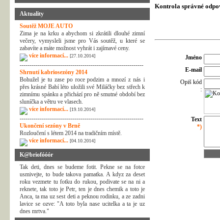
Kontrola správné odpo
Aktuality
Soutěž MOJE AUTO
Zima je na krku a abychom si zkrátili dlouhé zimní
večery, vymysleli jsme pro Vás soutěž, u které se
zabavíte a máte možnost vyhrát i zajímavé ceny.
více informací...
[27.10.2014]
Jméno
---------------------------------------------------------------
E-mail
Shrnutí kabriosezóny 2014
Bohužel je tu zase po roce podzim a mnozí z nás i
Opiš kód
přes krásné Babí léto uložili své Miláčky bez střech k
:
zimnímu spánku a přichází pro ně smutné období bez
sluníčka a větru ve vlasech.
více informací...
[19.10.2014]
---------------------------------------------------------------
Text
Ukončení sezóny v Brně
*)
Rozloučení s létem 2014 na tradičním místě.
více informací...
[04.10.2014]
K@briofóóór
Tak deti, dnes se budeme fotit. Pekne se na fotce
usmivejte, to bude takova pamatka. A kdyz za deset
roku vezmete tu fotku do rukou, podivate se na ni a
reknete, tak toto je Petr, ten je dnes chemik a toto je
Anca, ta ma uz sest deti a peknou rodinku, a ze zadni
lavice se ozve: "A toto byla nase ucitelka a ta je uz
dnes mrtva."